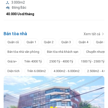
3.000m2
Đông Bắc
40.000 Usd/tháng
Bán tòa nhà
Xem tất cả
Quận cũ
Quận 1
Quận 2
Quận 3
Quận 4
Quận 5
Bán tòa nhà văn phòng
Bán tòa nhà khách sạn
Chuyển nhượng
Giá/a>
Trên 4000 Tỷ
2500 Tỷ - 4000 Tỷ
1500 Tỷ - 2500 Tỷ
Diện tích
Trên 6.000m2
4.000m2 - 6.000m2
2.500m2 - 4.0