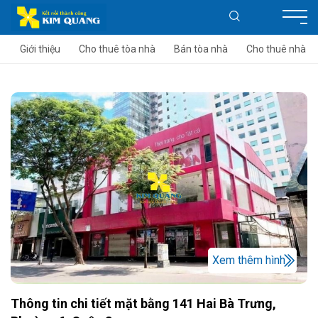
Giới thiệu
Cho thuê tòa nhà
Bán tòa nhà
Cho thuê nhà
Xem thêm hình
Thông tin chi tiết mặt bằng 141 Hai Bà Trưng,