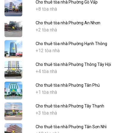
Cho thuê tòa nhà Phường Gò Vấp
+8 tòa nhà
Cho thuê tòa nhà Phường An Nhơn
+2 tòa nhà
Cho thuê tòa nhà Phường Hạnh Thông
+12 tòa nhà
Cho thuê tòa nhà Phường Thông Tây Hội
+4 tòa nhà
Cho thuê tòa nhà Phường Tân Phú
+1 tòa nhà
Cho thuê tòa nhà Phường Tây Thạnh
+3 tòa nhà
Cho thuê tòa nhà Phường Tân Sơn Nhì