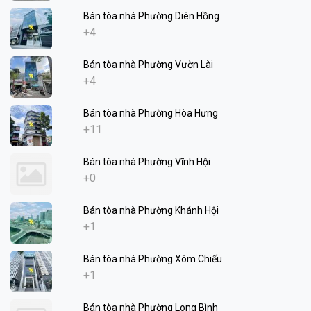
Bán tòa nhà Phường Diên Hồng
+4
Bán tòa nhà Phường Vườn Lài
+4
Bán tòa nhà Phường Hòa Hưng
+11
Bán tòa nhà Phường Vĩnh Hội
+0
Bán tòa nhà Phường Khánh Hội
+1
Bán tòa nhà Phường Xóm Chiếu
+1
Bán tòa nhà Phường Long Bình