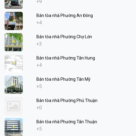
+9
Bán tòa nhà Phường An Đông
+4
Bán tòa nhà Phường Chợ Lớn
+3
Bán tòa nhà Phường Tân Hưng
+4
Bán tòa nhà Phường Tân Mỹ
+5
Bán tòa nhà Phường Phú Thuận
+0
Bán tòa nhà Phường Tân Thuận
+5