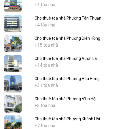
+1 tòa nhà
Cho thuê tòa nhà Phường Tân Thuận
+4 tòa nhà
Cho thuê tòa nhà Phường Diên Hồng
+15 tòa nhà
Cho thuê tòa nhà Phường Vườn Lài
+14 tòa nhà
Cho thuê tòa nhà Phường Hòa Hưng
+31 tòa nhà
Cho thuê tòa nhà Phường Vĩnh Hội
+3 tòa nhà
Cho thuê tòa nhà Phường Khánh Hội
+7 tòa nhà