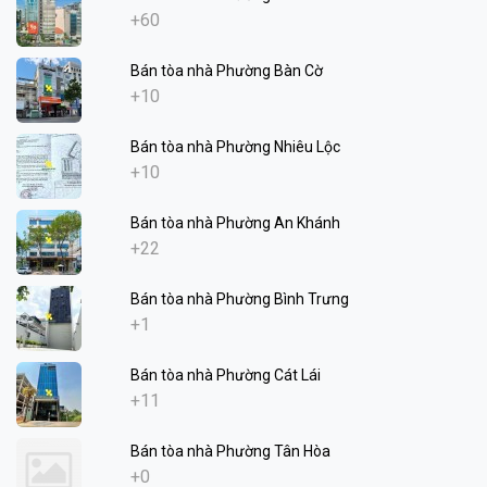
+60
Bán tòa nhà Phường Bàn Cờ
+10
Bán tòa nhà Phường Nhiêu Lộc
+10
Bán tòa nhà Phường An Khánh
+22
Bán tòa nhà Phường Bình Trưng
+1
Bán tòa nhà Phường Cát Lái
+11
Bán tòa nhà Phường Tân Hòa
+0