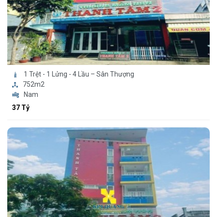
1 Trệt - 1 Lửng - 4 Lầu – Sân Thượng
752m2
Nam
37 Tỷ