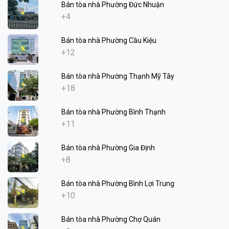
Bán tòa nhà Phường Đức Nhuận
+4
Bán tòa nhà Phường Cầu Kiệu
+12
Bán tòa nhà Phường Thạnh Mỹ Tây
+18
Bán tòa nhà Phường Bình Thạnh
+11
Bán tòa nhà Phường Gia Định
+8
Bán tòa nhà Phường Bình Lợi Trung
+10
Bán tòa nhà Phường Chợ Quán