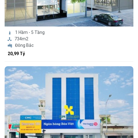
1 Hầm - 5 Tầng
734m2
Đông Bắc
20,99 Tỷ