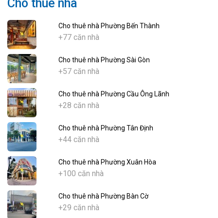
Cho thuê nhà
Cho thuê nhà Phường Bến Thành
+77 căn nhà
Cho thuê nhà Phường Sài Gòn
+57 căn nhà
Cho thuê nhà Phường Cầu Ông Lãnh
+28 căn nhà
Cho thuê nhà Phường Tân Định
+44 căn nhà
Cho thuê nhà Phường Xuân Hòa
+100 căn nhà
Cho thuê nhà Phường Bàn Cờ
+29 căn nhà