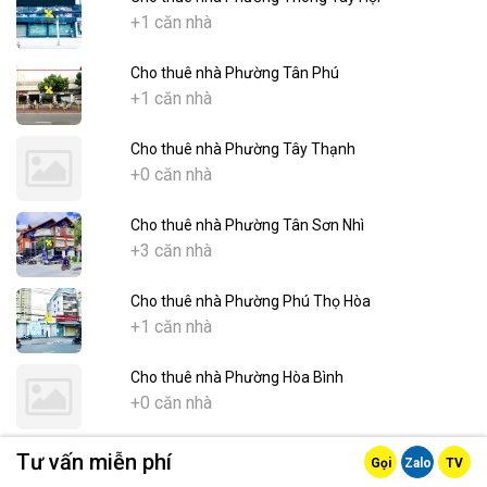
+1 căn nhà
Cho thuê nhà Phường Tân Phú
+1 căn nhà
Cho thuê nhà Phường Tây Thạnh
+0 căn nhà
Cho thuê nhà Phường Tân Sơn Nhì
+3 căn nhà
Cho thuê nhà Phường Phú Thọ Hòa
+1 căn nhà
Cho thuê nhà Phường Hòa Bình
+0 căn nhà
Cho thuê nhà Phường Phú Thọ
Tư vấn miễn phí
Gọi
Zalo
TV
+8 căn nhà