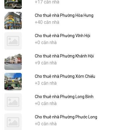
+17 căn nhà
Cho thuê nhà Phường Hòa Hưng
+40 căn nhà
Cho thuê nhà Phường Vĩnh Hội
+0 căn nhà
Cho thuê nhà Phường Khánh Hội
+9 căn nhà
Cho thuê nhà Phường Xóm Chiếu
+3 căn nhà
Cho thuê nhà Phường Long Bình
+0 căn nhà
Cho thuê nhà Phường Phước Long
+0 căn nhà