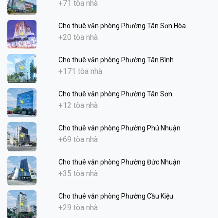
+71 tòa nhà
Cho thuê văn phòng Phường Tân Sơn Hòa
+20 tòa nhà
Cho thuê văn phòng Phường Tân Bình
+171 tòa nhà
Cho thuê văn phòng Phường Tân Sơn
+12 tòa nhà
Cho thuê văn phòng Phường Phú Nhuận
+69 tòa nhà
Cho thuê văn phòng Phường Đức Nhuận
+35 tòa nhà
Cho thuê văn phòng Phường Cầu Kiệu
+29 tòa nhà