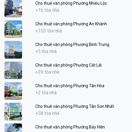
Cho thuê văn phòng Phường Nhiêu Lộc
+16 tòa nhà
Cho thuê văn phòng Phường An Khánh
+153 tòa nhà
Cho thuê văn phòng Phường Bình Trưng
+5 tòa nhà
Cho thuê văn phòng Phường Cát Lái
+29 tòa nhà
Cho thuê văn phòng Phường Tân Hòa
+2 tòa nhà
Cho thuê văn phòng Phường Tân Sơn Nhất
+58 tòa nhà
Cho thuê văn phòng Phường Bảy Hiền