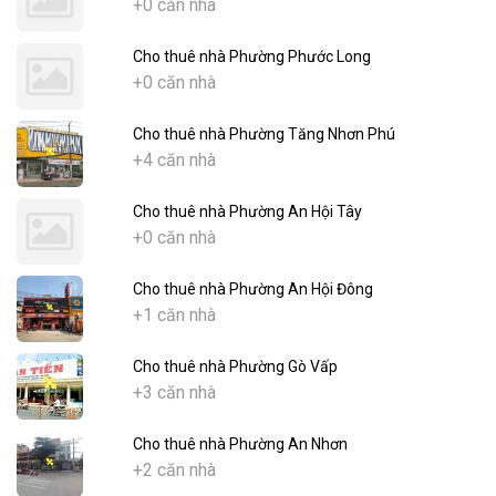
+0 căn nhà
Cho thuê nhà Phường Phước Long
+0 căn nhà
Cho thuê nhà Phường Tăng Nhơn Phú
+4 căn nhà
Cho thuê nhà Phường An Hội Tây
+0 căn nhà
Cho thuê nhà Phường An Hội Đông
+1 căn nhà
Cho thuê nhà Phường Gò Vấp
+3 căn nhà
Cho thuê nhà Phường An Nhơn
+2 căn nhà