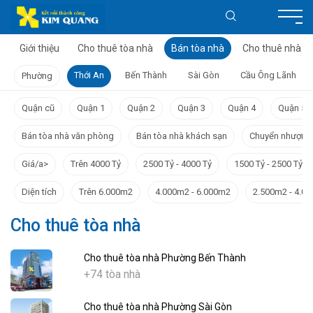
Giới thiệu
Cho thuê tòa nhà
Bán tòa nhà
Cho thuê nhà
Thới An
Bến Thành
Sài Gòn
Cầu Ông Lãnh
Phường
Quận cũ
Quận 1
Quận 2
Quận 3
Quận 4
Quận 5
Bán tòa nhà văn phòng
Bán tòa nhà khách sạn
Chuyển nhượng
Giá/a>
Trên 4000 Tỷ
2500 Tỷ - 4000 Tỷ
1500 Tỷ - 2500 Tỷ
Diện tích
Trên 6.000m2
4.000m2 - 6.000m2
2.500m2 - 4.0
Cho thuê tòa nhà
Cho thuê tòa nhà Phường Bến Thành
+74 tòa nhà
Cho thuê tòa nhà Phường Sài Gòn