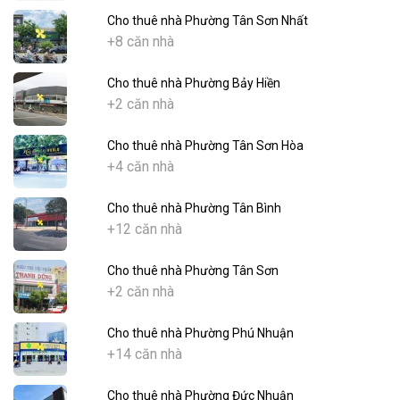
Cho thuê nhà Phường Tân Sơn Nhất
+8 căn nhà
Cho thuê nhà Phường Bảy Hiền
+2 căn nhà
Cho thuê nhà Phường Tân Sơn Hòa
+4 căn nhà
Cho thuê nhà Phường Tân Bình
+12 căn nhà
Cho thuê nhà Phường Tân Sơn
+2 căn nhà
Cho thuê nhà Phường Phú Nhuận
+14 căn nhà
Cho thuê nhà Phường Đức Nhuận