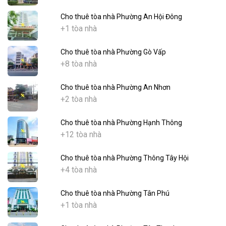
Cho thuê tòa nhà Phường An Hội Đông
+1 tòa nhà
Cho thuê tòa nhà Phường Gò Vấp
+8 tòa nhà
Cho thuê tòa nhà Phường An Nhơn
+2 tòa nhà
Cho thuê tòa nhà Phường Hạnh Thông
+12 tòa nhà
Cho thuê tòa nhà Phường Thông Tây Hội
+4 tòa nhà
Cho thuê tòa nhà Phường Tân Phú
+1 tòa nhà