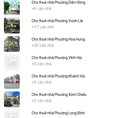
Cho thuê nhà Phường Diên Hồng
+6 căn nhà
Cho thuê nhà Phường Vườn Lài
+17 căn nhà
Cho thuê nhà Phường Hòa Hưng
+40 căn nhà
Cho thuê nhà Phường Vĩnh Hội
+0 căn nhà
Cho thuê nhà Phường Khánh Hội
+9 căn nhà
Cho thuê nhà Phường Xóm Chiếu
+3 căn nhà
Cho thuê nhà Phường Long Bình