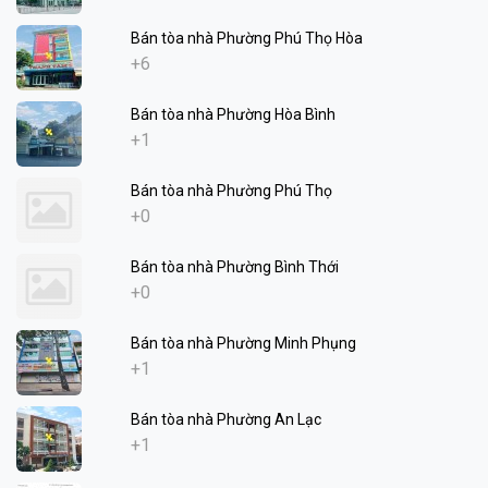
Bán tòa nhà Phường Phú Thọ Hòa
+6
Bán tòa nhà Phường Hòa Bình
+1
Bán tòa nhà Phường Phú Thọ
+0
Bán tòa nhà Phường Bình Thới
+0
Bán tòa nhà Phường Minh Phụng
+1
Bán tòa nhà Phường An Lạc
+1