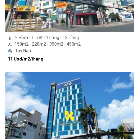
2 Hầm - 1 Trệt - 1 Lửng - 13 Tầng
150m2 - 220m2 - 350m2 - 450m2
Tây Nam
11 Usd/m2/tháng