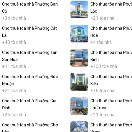
Cho thuê tòa nhà Phường Bàn
Cho thuê tòa nhà Phư
Cờ
Lộc
+34 tòa nhà
+21 tòa nhà
Cho thuê tòa nhà Phường Cát
Cho thuê tòa nhà Phư
Lái
Hòa
+40 tòa nhà
+4 tòa nhà
Cho thuê tòa nhà Phường Tân
Cho thuê tòa nhà Phư
Sơn Hòa
Bình
+11 tòa nhà
+100 tòa nhà
Cho thuê tòa nhà Phường Đức
Cho thuê tòa nhà Phư
Nhuận
Kiệu
+21 tòa nhà
+16 tòa nhà
Cho thuê tòa nhà Phường Gia
Cho thuê tòa nhà Phư
Định
Lợi Trung
+26 tòa nhà
+21 tòa nhà
Cho thuê tòa nhà Phường Chợ
Cho thuê tòa nhà Phư