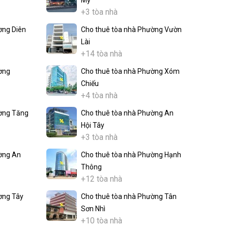
Mỹ
+3 tòa nhà
ờng Diên
Cho thuê tòa nhà Phường Vườn
Lài
+14 tòa nhà
ờng
Cho thuê tòa nhà Phường Xóm
Chiếu
+4 tòa nhà
ờng Tăng
Cho thuê tòa nhà Phường An
Hội Tây
+3 tòa nhà
ờng An
Cho thuê tòa nhà Phường Hạnh
Thông
+12 tòa nhà
ờng Tây
Cho thuê tòa nhà Phường Tân
Sơn Nhì
+10 tòa nhà