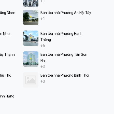
+1
Tăng Nhơn
Bán tòa nhà Phường An Hội Tây
+1
An Nhơn
Bán tòa nhà Phường Hạnh
Thông
+6
Tây Thạnh
Bán tòa nhà Phường Tân Sơn
Nhì
+3
Phú Thọ
Bán tòa nhà Phường Bình Thới
+0
ình Hưng