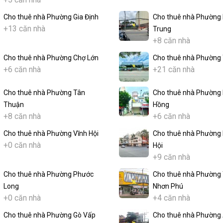
Cho thuê nhà Phường Gia Định
Cho thuê nhà Phường 
+13 căn nhà
Trung
+8 căn nhà
Cho thuê nhà Phường Chợ Lớn
Cho thuê nhà Phường
+6 căn nhà
+21 căn nhà
Cho thuê nhà Phường Tân
Cho thuê nhà Phường 
Thuận
Hồng
+8 căn nhà
+6 căn nhà
Cho thuê nhà Phường Vĩnh Hội
Cho thuê nhà Phường
+0 căn nhà
Hội
+9 căn nhà
Cho thuê nhà Phường Phước
Cho thuê nhà Phường
Long
Nhơn Phú
+0 căn nhà
+4 căn nhà
Cho thuê nhà Phường Gò Vấp
Cho thuê nhà Phường