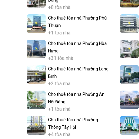
Đông
+8 tòa nhà
Cho thuê tòa nhà Phường Phú
Thuận
+1 tòa nhà
Cho thuê tòa nhà Phường Hòa
Hưng
+31 tòa nhà
Cho thuê tòa nhà Phường Long
Bình
+2 tòa nhà
Cho thuê tòa nhà Phường An
Hội Đông
+1 tòa nhà
Cho thuê tòa nhà Phường
Thông Tây Hội
+4 tòa nhà