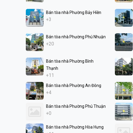
Bán tòa nhà Phường Bảy Hiền
+3
Bán tòa nhà Phường Phú Nhuận
+20
Bán tòa nhà Phường Bình
Thạnh
+11
Bán tòa nhà Phường An Đông
+4
Bán tòa nhà Phường Phú Thuận
+0
Bán tòa nhà Phường Hòa Hưng