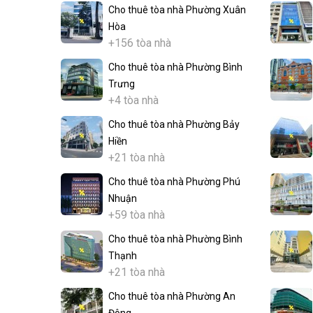
Cho thuê tòa nhà Phường Xuân
Hòa
+156 tòa nhà
Cho thuê tòa nhà Phường Bình
Trưng
+4 tòa nhà
Cho thuê tòa nhà Phường Bảy
Hiền
+21 tòa nhà
Cho thuê tòa nhà Phường Phú
Nhuận
+59 tòa nhà
Cho thuê tòa nhà Phường Bình
Thạnh
+21 tòa nhà
Cho thuê tòa nhà Phường An