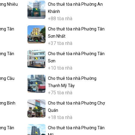
ờng Nhiêu
Cho thuê tòa nhà Phường An
Khánh
+88 tòa nhà
ờng Tân
Cho thuê tòa nhà Phường Tân
Sơn Nhất
+37 tòa nhà
ờng Tân
Cho thuê tòa nhà Phường Tân
Sơn
+10 tòa nhà
ờng Cầu
Cho thuê tòa nhà Phường
Thạnh Mỹ Tây
+75 tòa nhà
ờng Bình
Cho thuê tòa nhà Phường Chợ
Quán
+18 tòa nhà
ờng Tân
Cho thuê tòa nhà Phường Tân