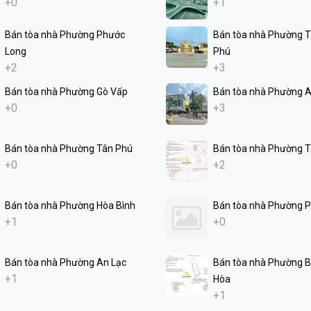
+0
+1
Bán tòa nhà Phường Phước
Bán tòa nhà Phường 
Long
Phú
+2
+3
Bán tòa nhà Phường Gò Vấp
Bán tòa nhà Phường 
+0
+3
Bán tòa nhà Phường Tân Phú
Bán tòa nhà Phường 
+0
+2
Bán tòa nhà Phường Hòa Bình
Bán tòa nhà Phường 
+1
+0
Bán tòa nhà Phường An Lạc
Bán tòa nhà Phường B
+1
Hòa
+1