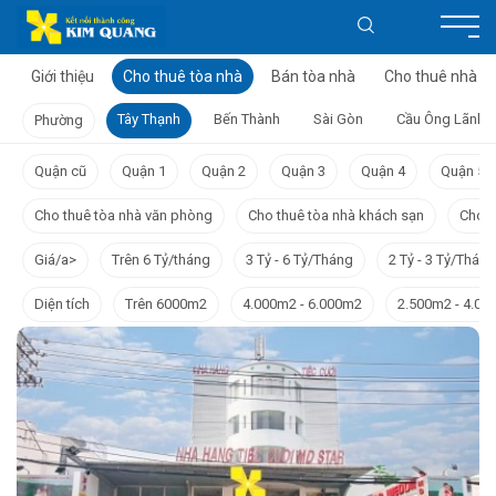
Giới thiệu
Cho thuê tòa nhà
Bán tòa nhà
Cho thuê nhà
Tây Thạnh
Bến Thành
Sài Gòn
Cầu Ông Lãnh
Phường
Quận cũ
Quận 1
Quận 2
Quận 3
Quận 4
Quận 5
Cho thuê tòa nhà văn phòng
Cho thuê tòa nhà khách sạn
Cho t
Giá/a>
Trên 6 Tỷ/tháng
3 Tỷ - 6 Tỷ/Tháng
2 Tỷ - 3 Tỷ/Tháng
Diện tích
Trên 6000m2
4.000m2 - 6.000m2
2.500m2 - 4.00