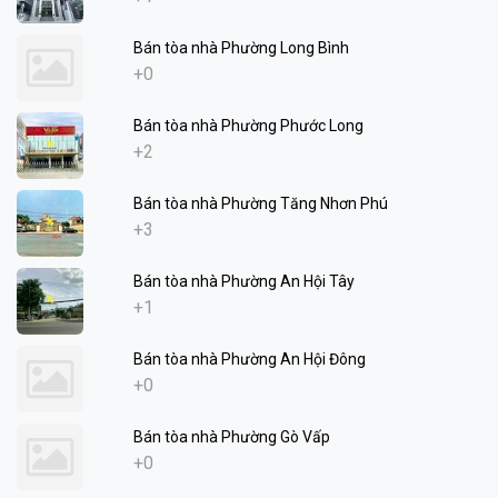
Bán tòa nhà Phường Long Bình
+0
Bán tòa nhà Phường Phước Long
+2
Bán tòa nhà Phường Tăng Nhơn Phú
+3
Bán tòa nhà Phường An Hội Tây
+1
Bán tòa nhà Phường An Hội Đông
+0
Bán tòa nhà Phường Gò Vấp
+0