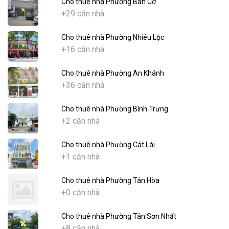
Cho thuê nhà Phường Bàn Cờ
+29 căn nhà
Cho thuê nhà Phường Nhiêu Lộc
+16 căn nhà
Cho thuê nhà Phường An Khánh
+36 căn nhà
Cho thuê nhà Phường Bình Trưng
+2 căn nhà
Cho thuê nhà Phường Cát Lái
+1 căn nhà
Cho thuê nhà Phường Tân Hòa
+0 căn nhà
Cho thuê nhà Phường Tân Sơn Nhất
+8 căn nhà