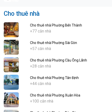
Cho thuê nhà
Cho thuê nhà Phường Bến Thành
+77 căn nhà
Cho thuê nhà Phường Sài Gòn
+57 căn nhà
Cho thuê nhà Phường Cầu Ông Lãnh
+28 căn nhà
Cho thuê nhà Phường Tân Định
+44 căn nhà
Cho thuê nhà Phường Xuân Hòa
+100 căn nhà