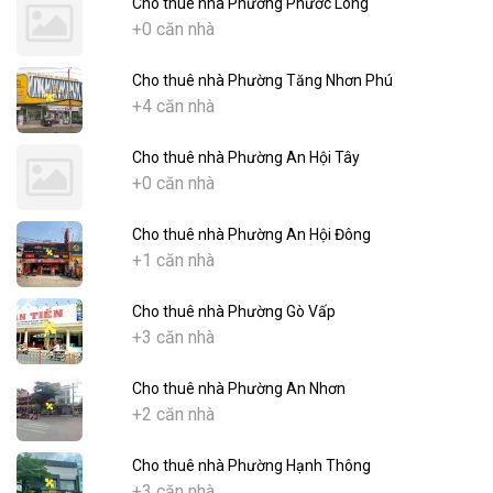
Cho thuê nhà Phường Phước Long
+0 căn nhà
Cho thuê nhà Phường Tăng Nhơn Phú
+4 căn nhà
Cho thuê nhà Phường An Hội Tây
+0 căn nhà
Cho thuê nhà Phường An Hội Đông
+1 căn nhà
Cho thuê nhà Phường Gò Vấp
+3 căn nhà
Cho thuê nhà Phường An Nhơn
+2 căn nhà
Cho thuê nhà Phường Hạnh Thông
+3 căn nhà