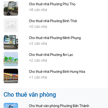
Cho thuê nhà Phường Phú Thọ
+8 căn nhà
Cho thuê nhà Phường Bình Thới
+0 căn nhà
Cho thuê nhà Phường Minh Phụng
+3 căn nhà
Cho thuê nhà Phường An Lạc
+2 căn nhà
Cho thuê nhà Phường Bình Hưng Hòa
+1 căn nhà
Cho thuê văn phòng
Cho thuê văn phòng Phường Bến Thành