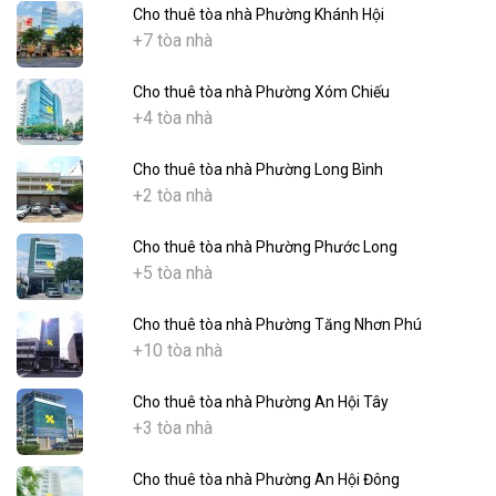
Cho thuê tòa nhà Phường Khánh Hội
+7 tòa nhà
Cho thuê tòa nhà Phường Xóm Chiếu
+4 tòa nhà
Cho thuê tòa nhà Phường Long Bình
+2 tòa nhà
Cho thuê tòa nhà Phường Phước Long
+5 tòa nhà
Cho thuê tòa nhà Phường Tăng Nhơn Phú
+10 tòa nhà
Cho thuê tòa nhà Phường An Hội Tây
+3 tòa nhà
Cho thuê tòa nhà Phường An Hội Đông