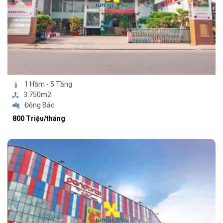
1 Hầm - 5 Tầng
3.750m2
Đông Bắc
800 Triệu/tháng