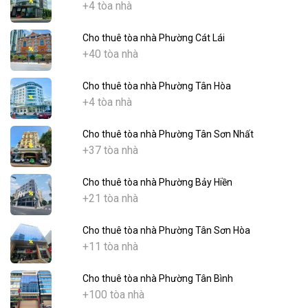
+4 tòa nhà
Cho thuê tòa nhà Phường Cát Lái
+40 tòa nhà
Cho thuê tòa nhà Phường Tân Hòa
+4 tòa nhà
Cho thuê tòa nhà Phường Tân Sơn Nhất
+37 tòa nhà
Cho thuê tòa nhà Phường Bảy Hiền
+21 tòa nhà
Cho thuê tòa nhà Phường Tân Sơn Hòa
+11 tòa nhà
Cho thuê tòa nhà Phường Tân Bình
+100 tòa nhà