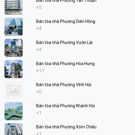
Bán tòa nhà Phường Tân Thuận
+5
Bán tòa nhà Phường Diên Hồng
+4
Bán tòa nhà Phường Vườn Lài
+4
Bán tòa nhà Phường Hòa Hưng
+11
Bán tòa nhà Phường Vĩnh Hội
+0
Bán tòa nhà Phường Khánh Hội
+1
Bán tòa nhà Phường Xóm Chiếu
+1