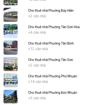
Cho thuê nhà Phường Bảy Hiền
+2 căn nhà
Cho thuê nhà Phường Tân Sơn Hòa
+4 căn nhà
Cho thuê nhà Phường Tân Bình
+12 căn nhà
Cho thuê nhà Phường Tân Sơn
+2 căn nhà
Cho thuê nhà Phường Phú Nhuận
+14 căn nhà
Cho thuê nhà Phường Đức Nhuận
+5 căn nhà