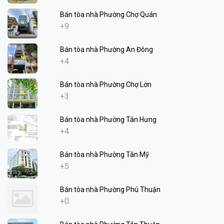
Bán tòa nhà Phường Chợ Quán
+9
Bán tòa nhà Phường An Đông
+4
Bán tòa nhà Phường Chợ Lớn
+3
Bán tòa nhà Phường Tân Hưng
+4
Bán tòa nhà Phường Tân Mỹ
+5
Bán tòa nhà Phường Phú Thuận
+0