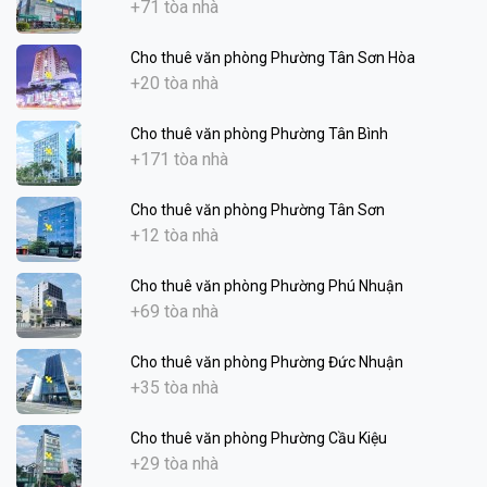
+71 tòa nhà
Cho thuê văn phòng Phường Tân Sơn Hòa
+20 tòa nhà
Cho thuê văn phòng Phường Tân Bình
+171 tòa nhà
Cho thuê văn phòng Phường Tân Sơn
+12 tòa nhà
Cho thuê văn phòng Phường Phú Nhuận
+69 tòa nhà
Cho thuê văn phòng Phường Đức Nhuận
+35 tòa nhà
Cho thuê văn phòng Phường Cầu Kiệu
+29 tòa nhà