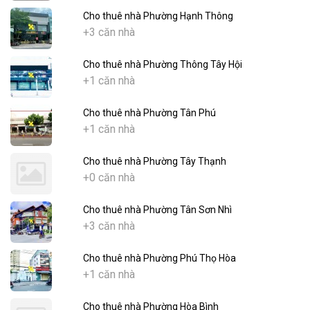
Cho thuê nhà Phường Hạnh Thông
+3 căn nhà
Cho thuê nhà Phường Thông Tây Hội
+1 căn nhà
Cho thuê nhà Phường Tân Phú
+1 căn nhà
Cho thuê nhà Phường Tây Thạnh
+0 căn nhà
Cho thuê nhà Phường Tân Sơn Nhì
+3 căn nhà
Cho thuê nhà Phường Phú Thọ Hòa
+1 căn nhà
Cho thuê nhà Phường Hòa Bình