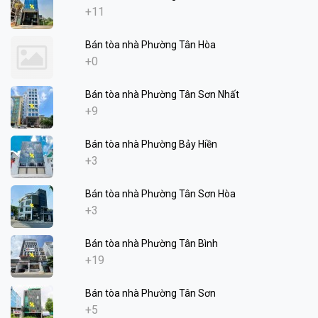
+11
Bán tòa nhà Phường Tân Hòa
+0
Bán tòa nhà Phường Tân Sơn Nhất
+9
Bán tòa nhà Phường Bảy Hiền
+3
Bán tòa nhà Phường Tân Sơn Hòa
+3
Bán tòa nhà Phường Tân Bình
+19
Bán tòa nhà Phường Tân Sơn
+5