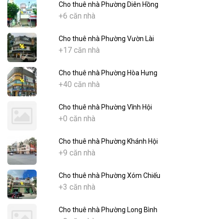
Cho thuê nhà Phường Diên Hồng
+6 căn nhà
Cho thuê nhà Phường Vườn Lài
+17 căn nhà
Cho thuê nhà Phường Hòa Hưng
+40 căn nhà
Cho thuê nhà Phường Vĩnh Hội
+0 căn nhà
Cho thuê nhà Phường Khánh Hội
+9 căn nhà
Cho thuê nhà Phường Xóm Chiếu
+3 căn nhà
Cho thuê nhà Phường Long Bình