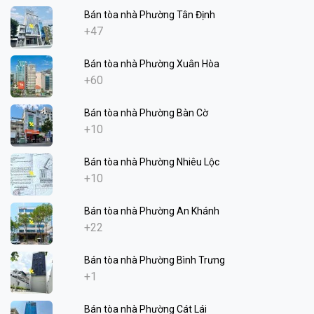
Bán tòa nhà Phường Tân Định
+47
Bán tòa nhà Phường Xuân Hòa
+60
Bán tòa nhà Phường Bàn Cờ
+10
Bán tòa nhà Phường Nhiêu Lộc
+10
Bán tòa nhà Phường An Khánh
+22
Bán tòa nhà Phường Bình Trưng
+1
Bán tòa nhà Phường Cát Lái