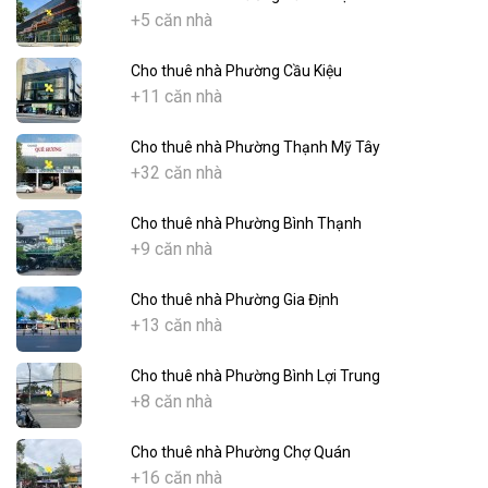
+5 căn nhà
Cho thuê nhà Phường Cầu Kiệu
+11 căn nhà
Cho thuê nhà Phường Thạnh Mỹ Tây
+32 căn nhà
Cho thuê nhà Phường Bình Thạnh
+9 căn nhà
Cho thuê nhà Phường Gia Định
+13 căn nhà
Cho thuê nhà Phường Bình Lợi Trung
+8 căn nhà
Cho thuê nhà Phường Chợ Quán
+16 căn nhà