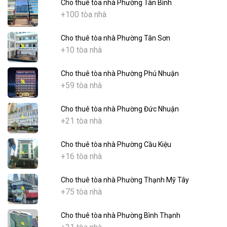
Cho thuê tòa nhà Phường Tân Bình
+100 tòa nhà
Cho thuê tòa nhà Phường Tân Sơn
+10 tòa nhà
Cho thuê tòa nhà Phường Phú Nhuận
+59 tòa nhà
Cho thuê tòa nhà Phường Đức Nhuận
+21 tòa nhà
Cho thuê tòa nhà Phường Cầu Kiệu
+16 tòa nhà
Cho thuê tòa nhà Phường Thạnh Mỹ Tây
+75 tòa nhà
Cho thuê tòa nhà Phường Bình Thạnh