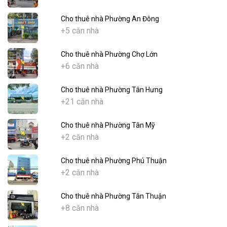
Cho thuê nhà Phường An Đông
+5 căn nhà
Cho thuê nhà Phường Chợ Lớn
+6 căn nhà
Cho thuê nhà Phường Tân Hưng
+21 căn nhà
Cho thuê nhà Phường Tân Mỹ
+2 căn nhà
Cho thuê nhà Phường Phú Thuận
+2 căn nhà
Cho thuê nhà Phường Tân Thuận
+8 căn nhà