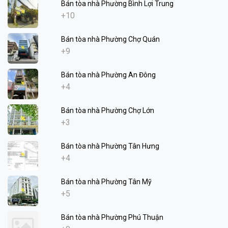
Bán tòa nhà Phường Bình Lợi Trung
+10
Bán tòa nhà Phường Chợ Quán
+9
Bán tòa nhà Phường An Đông
+4
Bán tòa nhà Phường Chợ Lớn
+3
Bán tòa nhà Phường Tân Hưng
+4
Bán tòa nhà Phường Tân Mỹ
+5
Bán tòa nhà Phường Phú Thuận