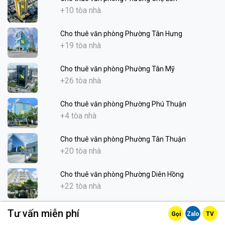
+10 tòa nhà
Cho thuê văn phòng Phường Tân Hưng
+19 tòa nhà
Cho thuê văn phòng Phường Tân Mỹ
+26 tòa nhà
Cho thuê văn phòng Phường Phú Thuận
+4 tòa nhà
Cho thuê văn phòng Phường Tân Thuận
+20 tòa nhà
Cho thuê văn phòng Phường Diên Hồng
+22 tòa nhà
Cho thuê văn phòng Phường Vườn Lài
Tư vấn miễn phí
Gọi
Zalo
TV
+7 tòa nhà