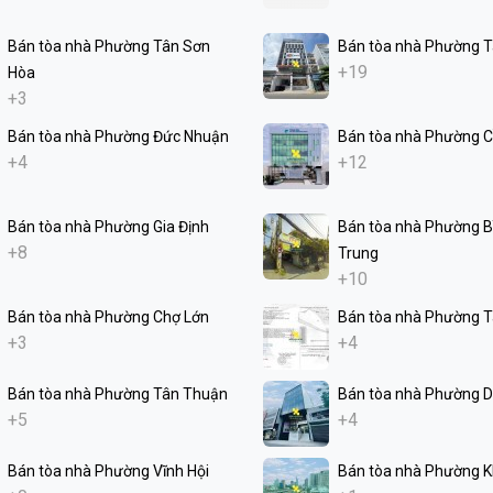
Bán tòa nhà Phường Tân Sơn
Bán tòa nhà Phường T
+19
Hòa
+3
Bán tòa nhà Phường Đức Nhuận
Bán tòa nhà Phường C
+4
+12
Bán tòa nhà Phường Gia Định
Bán tòa nhà Phường Bì
+8
Trung
+10
Bán tòa nhà Phường Chợ Lớn
Bán tòa nhà Phường 
+3
+4
Bán tòa nhà Phường Tân Thuận
Bán tòa nhà Phường D
+5
+4
Bán tòa nhà Phường Vĩnh Hội
Bán tòa nhà Phường K