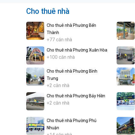
Cho thuê nhà
Cho thuê nhà Phường Bến
Thành
+77 căn nhà
Cho thuê nhà Phường Xuân Hòa
+100 căn nhà
Cho thuê nhà Phường Bình
Trưng
+2 căn nhà
Cho thuê nhà Phường Bảy Hiền
+2 căn nhà
Cho thuê nhà Phường Phú
Nhuận
+14 căn nhà