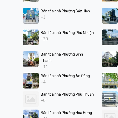
Bán tòa nhà Phường Bảy Hiền
+3
Bán tòa nhà Phường Phú Nhuận
+20
Bán tòa nhà Phường Bình
Thạnh
+11
Bán tòa nhà Phường An Đông
+4
Bán tòa nhà Phường Phú Thuận
+0
Bán tòa nhà Phường Hòa Hưng