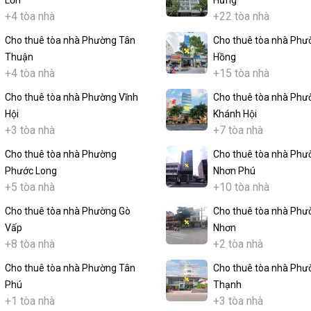
Lớn
Hưng
+4 tòa nhà
+22 tòa nhà
Cho thuê tòa nhà Phường Tân
Cho thuê tòa nhà Phư
Thuận
Hồng
+4 tòa nhà
+15 tòa nhà
Cho thuê tòa nhà Phường Vĩnh
Cho thuê tòa nhà Phư
Hội
Khánh Hội
+3 tòa nhà
+7 tòa nhà
Cho thuê tòa nhà Phường
Cho thuê tòa nhà Phư
Phước Long
Nhơn Phú
+5 tòa nhà
+10 tòa nhà
Cho thuê tòa nhà Phường Gò
Cho thuê tòa nhà Phư
Vấp
Nhơn
+8 tòa nhà
+2 tòa nhà
Cho thuê tòa nhà Phường Tân
Cho thuê tòa nhà Phư
Phú
Thạnh
+1 tòa nhà
+3 tòa nhà