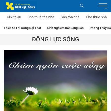
Giới thiệu
Cho thuê tòa nhà
Bán tòa nhà
Cho thuê nhà
Thiết Kế Thi Công Nội Thất
Kinh Nghiệm Bất Động Sản
Phong Thủy Bấ
ĐỘNG LỰC SỐNG