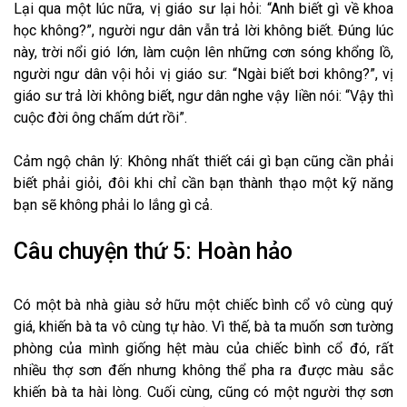
Lại qua một lúc nữa, vị giáo sư lại hỏi: “Anh biết gì về khoa
học không?”, người ngư dân vẫn trả lời không biết. Đúng lúc
này, trời nổi gió lớn, làm cuộn lên những cơn sóng khổng lồ,
người ngư dân vội hỏi vị giáo sư: “Ngài biết bơi không?”, vị
giáo sư trả lời không biết, ngư dân nghe vậy liền nói: “Vậy thì
cuộc đời ông chấm dứt rồi”.
Cảm ngộ chân lý: Không nhất thiết cái gì bạn cũng cần phải
biết phải giỏi, đôi khi chỉ cần bạn thành thạo một kỹ năng
bạn sẽ không phải lo lắng gì cả.
Câu chuyện thứ 5: Hoàn hảo
Có một bà nhà giàu sở hữu một chiếc bình cổ vô cùng quý
giá, khiến bà ta vô cùng tự hào. Vì thế, bà ta muốn sơn tường
phòng của mình giống hệt màu của chiếc bình cổ đó, rất
nhiều thợ sơn đến nhưng không thể pha ra được màu sắc
khiến bà ta hài lòng. Cuối cùng, cũng có một người thợ sơn