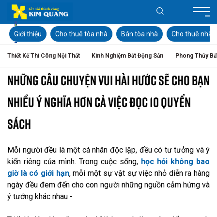
Giới thiệu
Cho thuê tòa nhà
Bán tòa nhà
Cho thuê nhà
Thiết Kế Thi Công Nội Thất
Kinh Nghiệm Bất Động Sản
Phong Thủy Bấ
NHỮNG CÂU CHUYỆN VUI HÀI HƯỚC SẼ CHO BẠN
NHIỀU Ý NGHĨA HƠN CẢ VIỆC ĐỌC 10 QUYỂN
SÁCH
Mỗi người đều là một cá nhân độc lập, đều có tư tưởng và ý
kiến riêng của mình. Trong cuộc sống,
học hỏi không bao
giờ là có giới hạn
, mỗi một sự vật sự việc nhỏ diễn ra hàng
ngày đều đem đến cho con người những nguồn cảm hứng và
ý tưởng khác nhau -
Cho thuê văn phòng quận 3