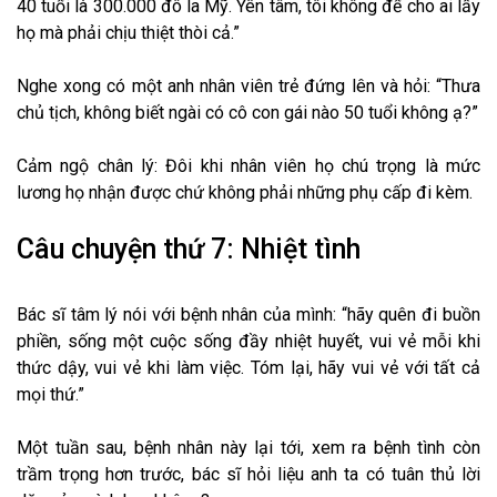
40 tuổi là 300.000 đô la Mỹ. Yên tâm, tôi không để cho ai lấy
họ mà phải chịu thiệt thòi cả.”
Nghe xong có một anh nhân viên trẻ đứng lên và hỏi: “Thưa
chủ tịch, không biết ngài có cô con gái nào 50 tuổi không ạ?”
Cảm ngộ chân lý: Đôi khi nhân viên họ chú trọng là mức
lương họ nhận được chứ không phải những phụ cấp đi kèm.
Câu chuyện thứ 7: Nhiệt tình
Bác sĩ tâm lý nói với bệnh nhân của mình: “hãy quên đi buồn
phiền, sống một cuộc sống đầy nhiệt huyết, vui vẻ mỗi khi
thức dậy, vui vẻ khi làm việc. Tóm lại, hãy vui vẻ với tất cả
mọi thứ.”
Một tuần sau, bệnh nhân này lại tới, xem ra bệnh tình còn
trầm trọng hơn trước, bác sĩ hỏi liệu anh ta có tuân thủ lời