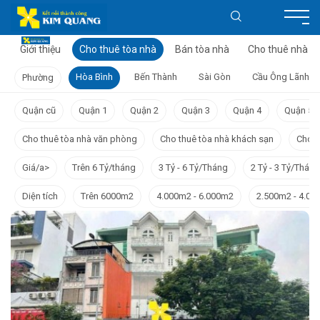
Giới thiệu
Cho thuê tòa nhà
Bán tòa nhà
Cho thuê nhà
Hòa Bình
Bến Thành
Sài Gòn
Cầu Ông Lãnh
Phường
Quận cũ
Quận 1
Quận 2
Quận 3
Quận 4
Quận 5
Cho thuê tòa nhà văn phòng
Cho thuê tòa nhà khách sạn
Cho t
Giá/a>
Trên 6 Tỷ/tháng
3 Tỷ - 6 Tỷ/Tháng
2 Tỷ - 3 Tỷ/Tháng
Diện tích
Trên 6000m2
4.000m2 - 6.000m2
2.500m2 - 4.00