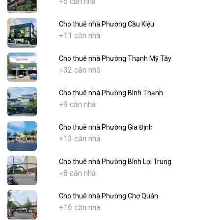
+5 căn nhà
Cho thuê nhà Phường Cầu Kiệu
+11 căn nhà
Cho thuê nhà Phường Thạnh Mỹ Tây
+32 căn nhà
Cho thuê nhà Phường Bình Thạnh
+9 căn nhà
Cho thuê nhà Phường Gia Định
+13 căn nhà
Cho thuê nhà Phường Bình Lợi Trung
+8 căn nhà
Cho thuê nhà Phường Chợ Quán
+16 căn nhà