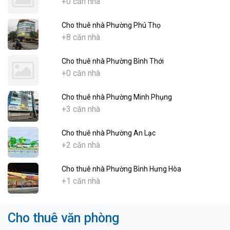
+0 căn nhà
Cho thuê nhà Phường Phú Thọ
+8 căn nhà
Cho thuê nhà Phường Bình Thới
+0 căn nhà
Cho thuê nhà Phường Minh Phụng
+3 căn nhà
Cho thuê nhà Phường An Lạc
+2 căn nhà
Cho thuê nhà Phường Bình Hưng Hòa
+1 căn nhà
Cho thuê văn phòng