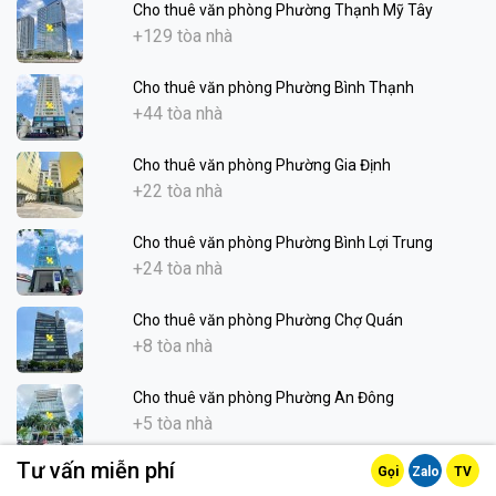
Cho thuê văn phòng Phường Thạnh Mỹ Tây
+129 tòa nhà
Cho thuê văn phòng Phường Bình Thạnh
+44 tòa nhà
Cho thuê văn phòng Phường Gia Định
+22 tòa nhà
Cho thuê văn phòng Phường Bình Lợi Trung
+24 tòa nhà
Cho thuê văn phòng Phường Chợ Quán
+8 tòa nhà
Cho thuê văn phòng Phường An Đông
+5 tòa nhà
Tư vấn miễn phí
Gọi
Zalo
TV
Cho thuê văn phòng Phường Chợ Lớn