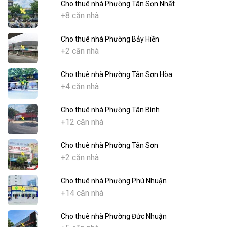
Cho thuê nhà Phường Tân Sơn Nhất
+8 căn nhà
Cho thuê nhà Phường Bảy Hiền
+2 căn nhà
Cho thuê nhà Phường Tân Sơn Hòa
+4 căn nhà
Cho thuê nhà Phường Tân Bình
+12 căn nhà
Cho thuê nhà Phường Tân Sơn
+2 căn nhà
Cho thuê nhà Phường Phú Nhuận
+14 căn nhà
Cho thuê nhà Phường Đức Nhuận