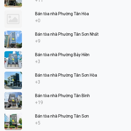
+11
Bán tòa nhà Phường Tân Hòa
+0
Bán tòa nhà Phường Tân Sơn Nhất
+9
Bán tòa nhà Phường Bảy Hiền
+3
Bán tòa nhà Phường Tân Sơn Hòa
+3
Bán tòa nhà Phường Tân Bình
+19
Bán tòa nhà Phường Tân Sơn
+5