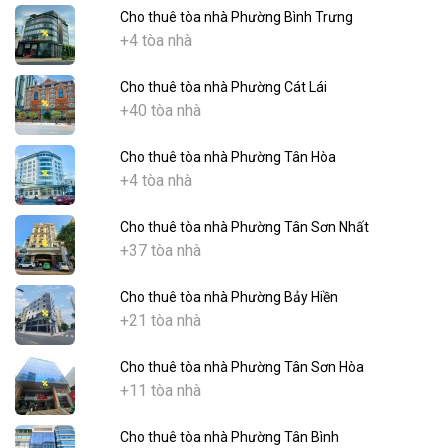
Cho thuê tòa nhà Phường Bình Trưng
+4 tòa nhà
Cho thuê tòa nhà Phường Cát Lái
+40 tòa nhà
Cho thuê tòa nhà Phường Tân Hòa
+4 tòa nhà
Cho thuê tòa nhà Phường Tân Sơn Nhất
+37 tòa nhà
Cho thuê tòa nhà Phường Bảy Hiền
+21 tòa nhà
Cho thuê tòa nhà Phường Tân Sơn Hòa
+11 tòa nhà
Cho thuê tòa nhà Phường Tân Bình