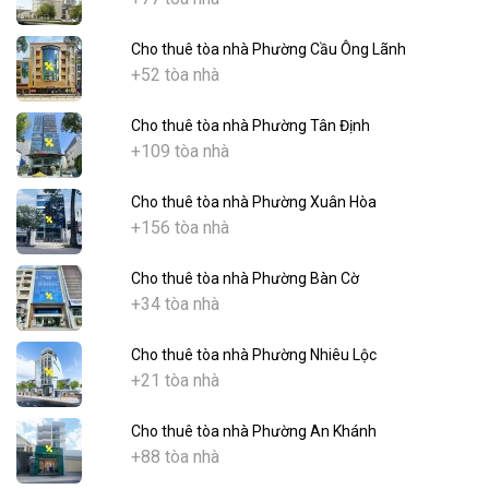
Cho thuê tòa nhà Phường Cầu Ông Lãnh
+52 tòa nhà
Cho thuê tòa nhà Phường Tân Định
+109 tòa nhà
Cho thuê tòa nhà Phường Xuân Hòa
+156 tòa nhà
Cho thuê tòa nhà Phường Bàn Cờ
+34 tòa nhà
Cho thuê tòa nhà Phường Nhiêu Lộc
+21 tòa nhà
Cho thuê tòa nhà Phường An Khánh
+88 tòa nhà