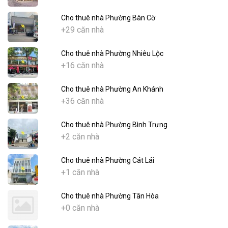
Cho thuê nhà Phường Bàn Cờ
+29 căn nhà
Cho thuê nhà Phường Nhiêu Lộc
+16 căn nhà
Cho thuê nhà Phường An Khánh
+36 căn nhà
Cho thuê nhà Phường Bình Trưng
+2 căn nhà
Cho thuê nhà Phường Cát Lái
+1 căn nhà
Cho thuê nhà Phường Tân Hòa
+0 căn nhà