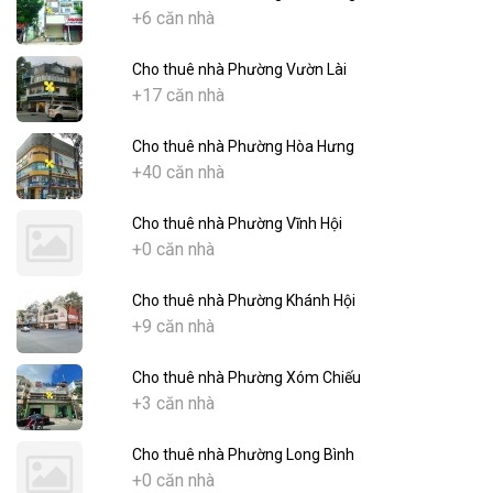
+6 căn nhà
Cho thuê nhà Phường Vườn Lài
+17 căn nhà
Cho thuê nhà Phường Hòa Hưng
+40 căn nhà
Cho thuê nhà Phường Vĩnh Hội
+0 căn nhà
Cho thuê nhà Phường Khánh Hội
+9 căn nhà
Cho thuê nhà Phường Xóm Chiếu
+3 căn nhà
Cho thuê nhà Phường Long Bình
+0 căn nhà