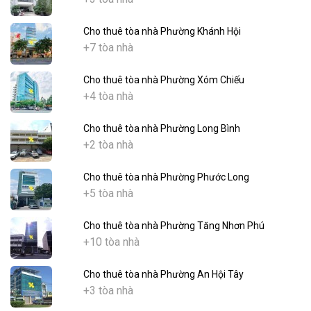
Cho thuê tòa nhà Phường Khánh Hội
+7 tòa nhà
Cho thuê tòa nhà Phường Xóm Chiếu
+4 tòa nhà
Cho thuê tòa nhà Phường Long Bình
+2 tòa nhà
Cho thuê tòa nhà Phường Phước Long
+5 tòa nhà
Cho thuê tòa nhà Phường Tăng Nhơn Phú
+10 tòa nhà
Cho thuê tòa nhà Phường An Hội Tây
+3 tòa nhà