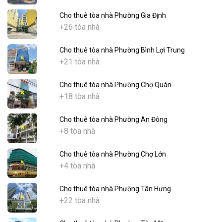
Cho thuê tòa nhà Phường Gia Định
+26 tòa nhà
Cho thuê tòa nhà Phường Bình Lợi Trung
+21 tòa nhà
Cho thuê tòa nhà Phường Chợ Quán
+18 tòa nhà
Cho thuê tòa nhà Phường An Đông
+8 tòa nhà
Cho thuê tòa nhà Phường Chợ Lớn
+4 tòa nhà
Cho thuê tòa nhà Phường Tân Hưng
+22 tòa nhà