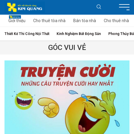
Giới thiệu
Cho thuê tòa nhà
Bán tòa nhà
Cho thuê nhà
Thiết Kế Thi Công Nội Thất
Kinh Nghiệm Bất Động Sản
Phong Thủy Bấ
GÓC VUI VẺ