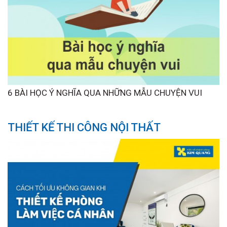
6 BÀI HỌC Ý NGHĨA QUA NHỮNG MẪU CHUYỆN VUI
THIẾT KẾ THI CÔNG NỘI THẤT