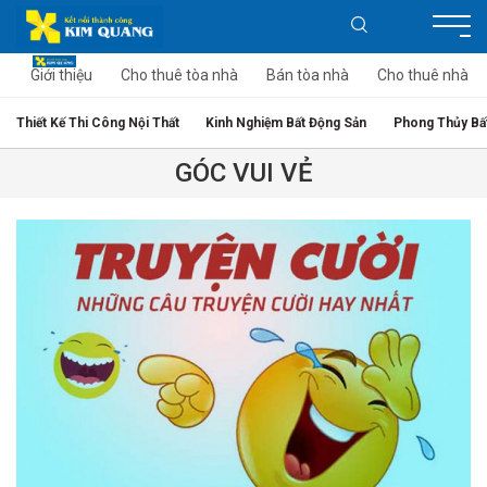
Giới thiệu
Cho thuê tòa nhà
Bán tòa nhà
Cho thuê nhà
Thiết Kế Thi Công Nội Thất
Kinh Nghiệm Bất Động Sản
Phong Thủy Bấ
GÓC VUI VẺ