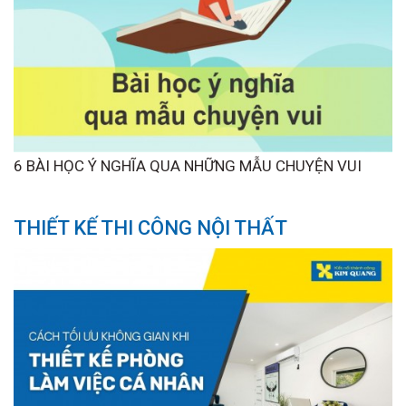
6 BÀI HỌC Ý NGHĨA QUA NHỮNG MẪU CHUYỆN VUI
THIẾT KẾ THI CÔNG NỘI THẤT