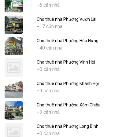
+6 căn nhà
Cho thuê nhà Phường Vườn Lài
+17 căn nhà
Cho thuê nhà Phường Hòa Hưng
+40 căn nhà
Cho thuê nhà Phường Vĩnh Hội
+0 căn nhà
Cho thuê nhà Phường Khánh Hội
+9 căn nhà
Cho thuê nhà Phường Xóm Chiếu
+3 căn nhà
Cho thuê nhà Phường Long Bình
+0 căn nhà