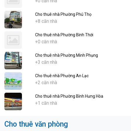
+0 căn nhà
Cho thuê nhà Phường Phú Thọ
+8 căn nhà
Cho thuê nhà Phường Bình Thới
+0 căn nhà
Cho thuê nhà Phường Minh Phụng
+3 căn nhà
Cho thuê nhà Phường An Lạc
+2 căn nhà
Cho thuê nhà Phường Bình Hưng Hòa
+1 căn nhà
Cho thuê văn phòng