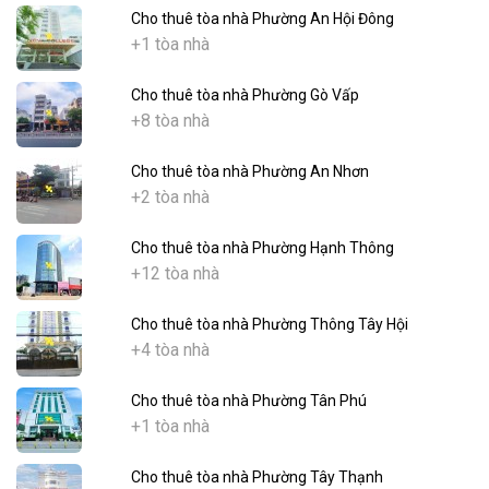
Cho thuê tòa nhà Phường An Hội Đông
+1 tòa nhà
Cho thuê tòa nhà Phường Gò Vấp
+8 tòa nhà
Cho thuê tòa nhà Phường An Nhơn
+2 tòa nhà
Cho thuê tòa nhà Phường Hạnh Thông
+12 tòa nhà
Cho thuê tòa nhà Phường Thông Tây Hội
+4 tòa nhà
Cho thuê tòa nhà Phường Tân Phú
+1 tòa nhà
Cho thuê tòa nhà Phường Tây Thạnh