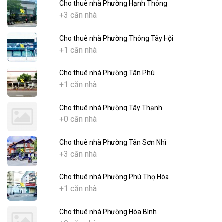
Cho thuê nhà Phường Hạnh Thông
+3 căn nhà
Cho thuê nhà Phường Thông Tây Hội
+1 căn nhà
Cho thuê nhà Phường Tân Phú
+1 căn nhà
Cho thuê nhà Phường Tây Thạnh
+0 căn nhà
Cho thuê nhà Phường Tân Sơn Nhì
+3 căn nhà
Cho thuê nhà Phường Phú Thọ Hòa
+1 căn nhà
Cho thuê nhà Phường Hòa Bình