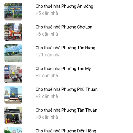
Cho thuê nhà Phường An Đông
+5 căn nhà
Cho thuê nhà Phường Chợ Lớn
+6 căn nhà
Cho thuê nhà Phường Tân Hưng
+21 căn nhà
Cho thuê nhà Phường Tân Mỹ
+2 căn nhà
Cho thuê nhà Phường Phú Thuận
+2 căn nhà
Cho thuê nhà Phường Tân Thuận
+8 căn nhà
Cho thuê nhà Phường Diên Hồng