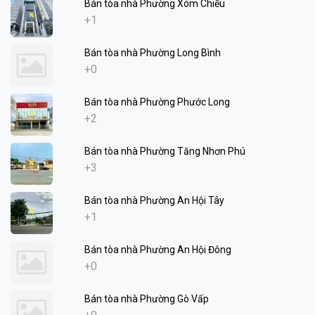
Bán tòa nhà Phường Xóm Chiếu
+1
Bán tòa nhà Phường Long Bình
+0
Bán tòa nhà Phường Phước Long
+2
Bán tòa nhà Phường Tăng Nhơn Phú
+3
Bán tòa nhà Phường An Hội Tây
+1
Bán tòa nhà Phường An Hội Đông
+0
Bán tòa nhà Phường Gò Vấp