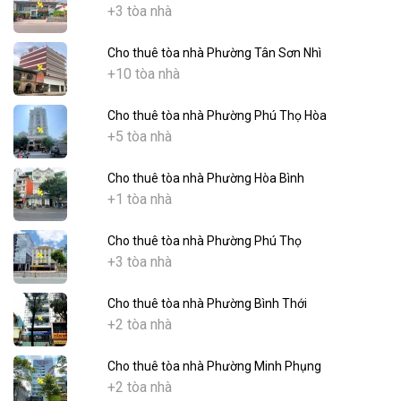
+3 tòa nhà
Cho thuê tòa nhà Phường Tân Sơn Nhì
+10 tòa nhà
Cho thuê tòa nhà Phường Phú Thọ Hòa
+5 tòa nhà
Cho thuê tòa nhà Phường Hòa Bình
+1 tòa nhà
Cho thuê tòa nhà Phường Phú Thọ
+3 tòa nhà
Cho thuê tòa nhà Phường Bình Thới
+2 tòa nhà
Cho thuê tòa nhà Phường Minh Phụng
+2 tòa nhà