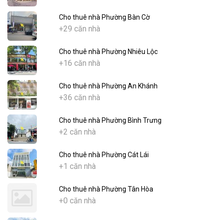
Cho thuê nhà Phường Bàn Cờ
+29 căn nhà
Cho thuê nhà Phường Nhiêu Lộc
+16 căn nhà
Cho thuê nhà Phường An Khánh
+36 căn nhà
Cho thuê nhà Phường Bình Trưng
+2 căn nhà
Cho thuê nhà Phường Cát Lái
+1 căn nhà
Cho thuê nhà Phường Tân Hòa
+0 căn nhà