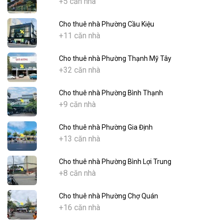
+5 căn nhà
Cho thuê nhà Phường Cầu Kiệu
+11 căn nhà
Cho thuê nhà Phường Thạnh Mỹ Tây
+32 căn nhà
Cho thuê nhà Phường Bình Thạnh
+9 căn nhà
Cho thuê nhà Phường Gia Định
+13 căn nhà
Cho thuê nhà Phường Bình Lợi Trung
+8 căn nhà
Cho thuê nhà Phường Chợ Quán
+16 căn nhà