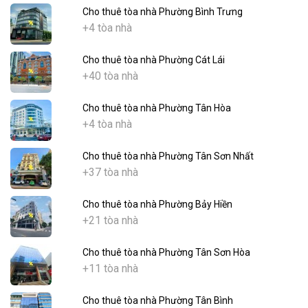
Cho thuê tòa nhà Phường Bình Trưng
+4 tòa nhà
Cho thuê tòa nhà Phường Cát Lái
+40 tòa nhà
Cho thuê tòa nhà Phường Tân Hòa
+4 tòa nhà
Cho thuê tòa nhà Phường Tân Sơn Nhất
+37 tòa nhà
Cho thuê tòa nhà Phường Bảy Hiền
+21 tòa nhà
Cho thuê tòa nhà Phường Tân Sơn Hòa
+11 tòa nhà
Cho thuê tòa nhà Phường Tân Bình