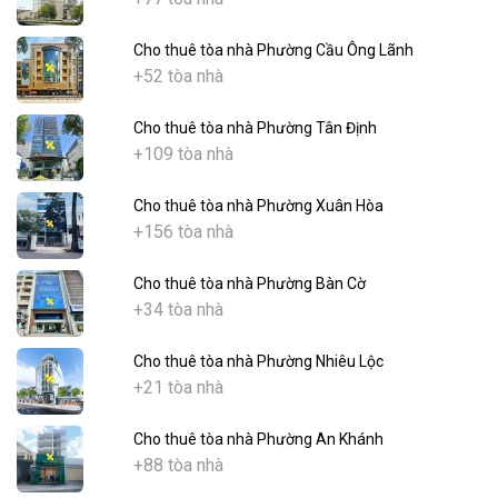
Cho thuê tòa nhà Phường Cầu Ông Lãnh
+52 tòa nhà
Cho thuê tòa nhà Phường Tân Định
+109 tòa nhà
Cho thuê tòa nhà Phường Xuân Hòa
+156 tòa nhà
Cho thuê tòa nhà Phường Bàn Cờ
+34 tòa nhà
Cho thuê tòa nhà Phường Nhiêu Lộc
+21 tòa nhà
Cho thuê tòa nhà Phường An Khánh
+88 tòa nhà