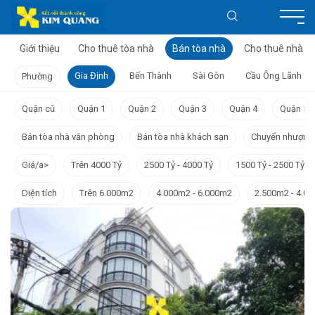
Giới thiệu
Cho thuê tòa nhà
Bán tòa nhà
Cho thuê nhà
Gia Định
Bến Thành
Sài Gòn
Cầu Ông Lãnh
Phường
Quận cũ
Quận 1
Quận 2
Quận 3
Quận 4
Quận 5
Bán tòa nhà văn phòng
Bán tòa nhà khách sạn
Chuyển nhượng
Giá/a>
Trên 4000 Tỷ
2500 Tỷ - 4000 Tỷ
1500 Tỷ - 2500 Tỷ
Diện tích
Trên 6.000m2
4.000m2 - 6.000m2
2.500m2 - 4.0