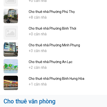
+0 căn nhà
Cho thuê nhà Phường Phú Thọ
+8 căn nhà
Cho thuê nhà Phường Bình Thới
+0 căn nhà
Cho thuê nhà Phường Minh Phụng
+3 căn nhà
Cho thuê nhà Phường An Lạc
+2 căn nhà
Cho thuê nhà Phường Bình Hưng Hòa
+1 căn nhà
Cho thuê văn phòng