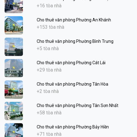
+16 tòa nhà
Cho thuê văn phòng Phường An Khánh
+153 tòa nhà
Cho thuê văn phòng Phường Bình Trưng
+5 tòa nhà
Cho thuê văn phòng Phường Cát Lái
+29 tòa nhà
Cho thuê văn phòng Phường Tân Hòa
+2 tòa nhà
Cho thuê văn phòng Phường Tân Sơn Nhất
+58 tòa nhà
Cho thuê văn phòng Phường Bảy Hiền
+71 tòa nhà