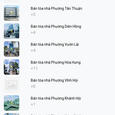
Bán tòa nhà Phường Tân Thuận
+5
Bán tòa nhà Phường Diên Hồng
+4
Bán tòa nhà Phường Vườn Lài
+4
Bán tòa nhà Phường Hòa Hưng
+11
Bán tòa nhà Phường Vĩnh Hội
+0
Bán tòa nhà Phường Khánh Hội
+1