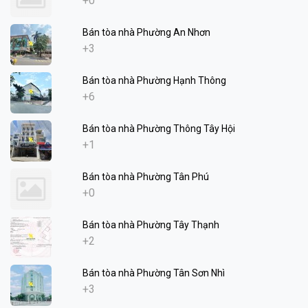
+0
Bán tòa nhà Phường An Nhơn
+3
Bán tòa nhà Phường Hạnh Thông
+6
Bán tòa nhà Phường Thông Tây Hội
+1
Bán tòa nhà Phường Tân Phú
+0
Bán tòa nhà Phường Tây Thạnh
+2
Bán tòa nhà Phường Tân Sơn Nhì
+3