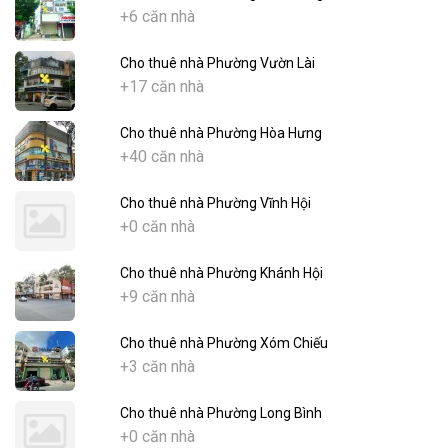
+6 căn nhà
Cho thuê nhà Phường Vườn Lài
+17 căn nhà
Cho thuê nhà Phường Hòa Hưng
+40 căn nhà
Cho thuê nhà Phường Vĩnh Hội
+0 căn nhà
Cho thuê nhà Phường Khánh Hội
+9 căn nhà
Cho thuê nhà Phường Xóm Chiếu
+3 căn nhà
Cho thuê nhà Phường Long Bình
+0 căn nhà