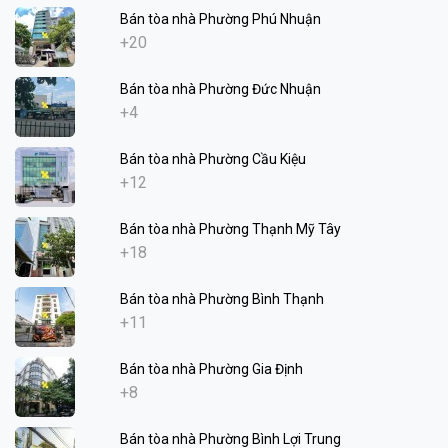
Bán tòa nhà Phường Phú Nhuận
+20
Bán tòa nhà Phường Đức Nhuận
+4
Bán tòa nhà Phường Cầu Kiệu
+12
Bán tòa nhà Phường Thạnh Mỹ Tây
+18
Bán tòa nhà Phường Bình Thạnh
+11
Bán tòa nhà Phường Gia Định
+8
Bán tòa nhà Phường Bình Lợi Trung