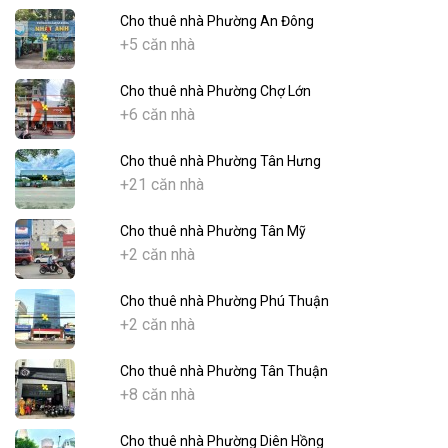
Cho thuê nhà Phường An Đông
+5 căn nhà
Cho thuê nhà Phường Chợ Lớn
+6 căn nhà
Cho thuê nhà Phường Tân Hưng
+21 căn nhà
Cho thuê nhà Phường Tân Mỹ
+2 căn nhà
Cho thuê nhà Phường Phú Thuận
+2 căn nhà
Cho thuê nhà Phường Tân Thuận
+8 căn nhà
Cho thuê nhà Phường Diên Hồng