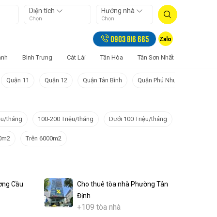
Diện tích
Hướng nhà
Chọn
Chọn
0903 816 665
Zalo
ánh
Bình Trưng
Cát Lái
Tân Hòa
Tân Sơn Nhất
Bảy Hiền
Quận 11
Quận 12
Quận Tân Bình
Quận Phú Nhuận
Quận 
ệu/tháng
100-200 Triệu/tháng
Dưới 100 Triệu/tháng
00m2
Trên 6000m2
ờng Cầu
Cho thuê tòa nhà Phường Tân
Định
+109 tòa nhà