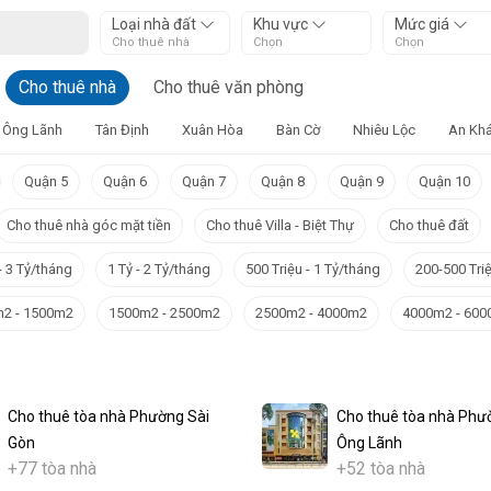
Loại nhà đất
Khu vực
Mức giá
Cho thuê nhà
Chọn
Chọn
Cho thuê nhà
Cho thuê văn phòng
 Ông Lãnh
Tân Định
Xuân Hòa
Bàn Cờ
Nhiêu Lộc
An Kh
Quận 5
Quận 6
Quận 7
Quận 8
Quận 9
Quận 10
Cho thuê nhà góc mặt tiền
Cho thuê Villa - Biệt Thự
Cho thuê đất
- 3 Tỷ/tháng
1 Tỷ - 2 Tỷ/tháng
500 Triệu - 1 Tỷ/tháng
200-500 Tri
2 - 1500m2
1500m2 - 2500m2
2500m2 - 4000m2
4000m2 - 60
Cho thuê tòa nhà Phường Sài
Cho thuê tòa nhà Phư
Gòn
Ông Lãnh
+77 tòa nhà
+52 tòa nhà