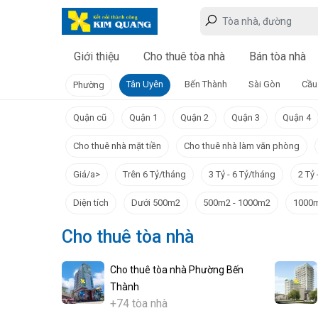
Giới thiệu
Cho thuê tòa nhà
Bán tòa nhà
Tân Uyên
Bến Thành
Sài Gòn
Cầu
Phường
Quận cũ
Quận 1
Quận 2
Quận 3
Quận 4
Cho thuê nhà mặt tiền
Cho thuê nhà làm văn phòng
Giá/a>
Trên 6 Tỷ/tháng
3 Tỷ - 6 Tỷ/tháng
2 Tỷ 
Diện tích
Dưới 500m2
500m2 - 1000m2
1000m
Cho thuê tòa nhà
Cho thuê tòa nhà Phường Bến
Thành
+74 tòa nhà