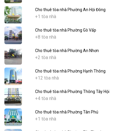
Cho thuê tòa nhà Phường An Hội Đông
+1 tòa nhà
Cho thuê tòa nhà Phường Gò Vấp
+8 tòa nhà
Cho thuê tòa nhà Phường An Nhơn
+2 tòa nhà
Cho thuê tòa nhà Phường Hạnh Thông
+12 tòa nhà
Cho thuê tòa nhà Phường Thông Tây Hội
+4 tòa nhà
Cho thuê tòa nhà Phường Tân Phú
+1 tòa nhà