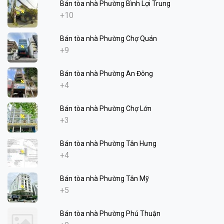
Bán tòa nhà Phường Bình Lợi Trung
+10
Bán tòa nhà Phường Chợ Quán
+9
Bán tòa nhà Phường An Đông
+4
Bán tòa nhà Phường Chợ Lớn
+3
Bán tòa nhà Phường Tân Hưng
+4
Bán tòa nhà Phường Tân Mỹ
+5
Bán tòa nhà Phường Phú Thuận