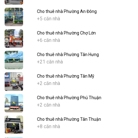
Cho thuê nhà Phường An Đông
+5 căn nhà
Cho thuê nhà Phường Chợ Lớn
+6 căn nhà
Cho thuê nhà Phường Tân Hưng
+21 căn nhà
Cho thuê nhà Phường Tân Mỹ
+2 căn nhà
Cho thuê nhà Phường Phú Thuận
+2 căn nhà
Cho thuê nhà Phường Tân Thuận
+8 căn nhà