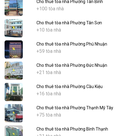
Cho thuê tòa nhà Phường Tân Bình
+100 tòa nhà
Cho thuê tòa nhà Phường Tân Sơn
+10 tòa nhà
Cho thuê tòa nhà Phường Phú Nhuận
+59 tòa nhà
Cho thuê tòa nhà Phường Đức Nhuận
+21 tòa nhà
Cho thuê tòa nhà Phường Cầu Kiệu
+16 tòa nhà
Cho thuê tòa nhà Phường Thạnh Mỹ Tây
+75 tòa nhà
Cho thuê tòa nhà Phường Bình Thạnh