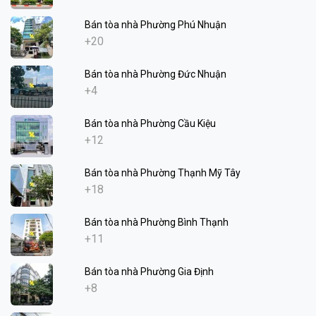
Bán tòa nhà Phường Phú Nhuận
+20
Bán tòa nhà Phường Đức Nhuận
+4
Bán tòa nhà Phường Cầu Kiệu
+12
Bán tòa nhà Phường Thạnh Mỹ Tây
+18
Bán tòa nhà Phường Bình Thạnh
+11
Bán tòa nhà Phường Gia Định
+8