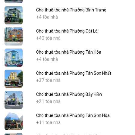
Cho thuê tòa nhà Phường Bình Trưng
+4 tòa nhà
Cho thuê tòa nhà Phường Cát Lái
+40 tòa nhà
Cho thuê tòa nhà Phường Tân Hòa
+4 tòa nhà
Cho thuê tòa nhà Phường Tân Sơn Nhất
+37 tòa nhà
Cho thuê tòa nhà Phường Bảy Hiền
+21 tòa nhà
Cho thuê tòa nhà Phường Tân Sơn Hòa
+11 tòa nhà