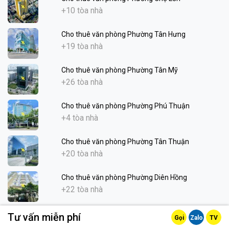
+10 tòa nhà
Cho thuê văn phòng Phường Tân Hưng
+19 tòa nhà
Cho thuê văn phòng Phường Tân Mỹ
+26 tòa nhà
Cho thuê văn phòng Phường Phú Thuận
+4 tòa nhà
Cho thuê văn phòng Phường Tân Thuận
+20 tòa nhà
Cho thuê văn phòng Phường Diên Hồng
+22 tòa nhà
Cho thuê văn phòng Phường Vườn Lài
Tư vấn miễn phí
Gọi
Zalo
TV
+7 tòa nhà