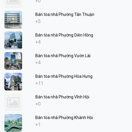
+0
Bán tòa nhà Phường Tân Thuận
+5
Bán tòa nhà Phường Diên Hồng
+4
Bán tòa nhà Phường Vườn Lài
+4
Bán tòa nhà Phường Hòa Hưng
+11
Bán tòa nhà Phường Vĩnh Hội
+0
Bán tòa nhà Phường Khánh Hội
+1