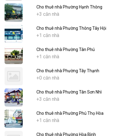
Cho thuê nhà Phường Hạnh Thông
+3 căn nhà
Cho thuê nhà Phường Thông Tây Hội
+1 căn nhà
Cho thuê nhà Phường Tân Phú
+1 căn nhà
Cho thuê nhà Phường Tây Thạnh
+0 căn nhà
Cho thuê nhà Phường Tân Sơn Nhì
+3 căn nhà
Cho thuê nhà Phường Phú Thọ Hòa
+1 căn nhà
Cho thuê nhà Phường Hòa Bình