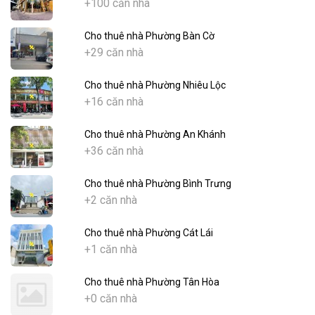
+100 căn nhà
Cho thuê nhà Phường Bàn Cờ
+29 căn nhà
Cho thuê nhà Phường Nhiêu Lộc
+16 căn nhà
Cho thuê nhà Phường An Khánh
+36 căn nhà
Cho thuê nhà Phường Bình Trưng
+2 căn nhà
Cho thuê nhà Phường Cát Lái
+1 căn nhà
Cho thuê nhà Phường Tân Hòa
+0 căn nhà