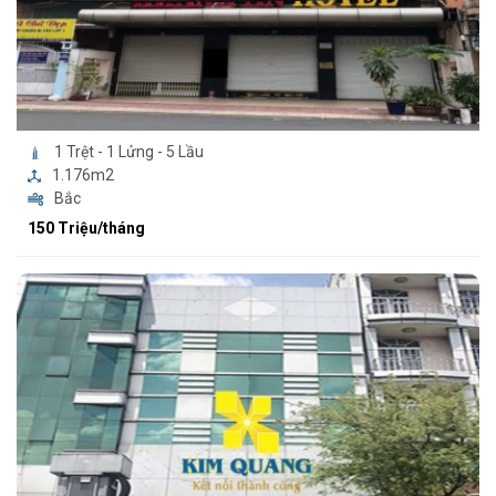
1 Trệt - 1 Lửng - 5 Lầu
1.176m2
Bắc
150 Triệu/tháng