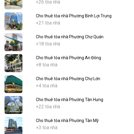
+26 tòa nhà
Cho thuê tòa nhà Phường Bình Lợi Trung
+21 tòa nhà
Cho thuê tòa nhà Phường Chợ Quán
+18 tòa nhà
Cho thuê tòa nhà Phường An Đông
+8 tòa nhà
Cho thuê tòa nhà Phường Chợ Lớn
+4 tòa nhà
Cho thuê tòa nhà Phường Tân Hưng
+22 tòa nhà
Cho thuê tòa nhà Phường Tân Mỹ
+3 tòa nhà