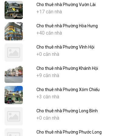
Cho thuê nhà Phường Vườn Lài
+17 căn nhà
Cho thuê nhà Phường Hòa Hưng
+40 căn nhà
Cho thuê nhà Phường Vĩnh Hội
+0 căn nhà
Cho thuê nhà Phường Khánh Hội
+9 căn nhà
Cho thuê nhà Phường Xóm Chiếu
+3 căn nhà
Cho thuê nhà Phường Long Bình
+0 căn nhà
Cho thuê nhà Phường Phước Long