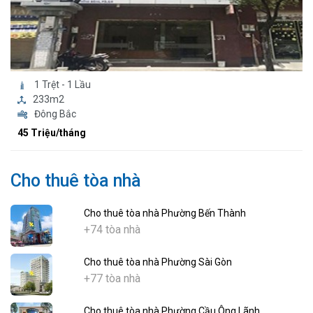
1 Trệt - 1 Lầu
233m2
Đông Bắc
45 Triệu/tháng
Cho thuê tòa nhà
Cho thuê tòa nhà Phường Bến Thành
+74 tòa nhà
Cho thuê tòa nhà Phường Sài Gòn
+77 tòa nhà
Cho thuê tòa nhà Phường Cầu Ông Lãnh