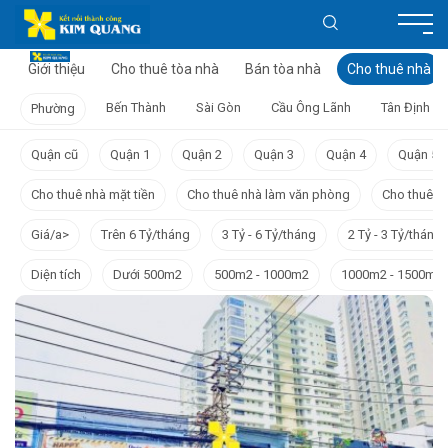
Giới thiệu
Cho thuê tòa nhà
Bán tòa nhà
Cho thuê nhà
Bến Thành
Sài Gòn
Cầu Ông Lãnh
Tân Định
Phường
Quận cũ
Quận 1
Quận 2
Quận 3
Quận 4
Quận 5
Cho thuê nhà mặt tiền
Cho thuê nhà làm văn phòng
Cho thuê nh
Giá/a>
Trên 6 Tỷ/tháng
3 Tỷ - 6 Tỷ/tháng
2 Tỷ - 3 Tỷ/tháng
Diện tích
Dưới 500m2
500m2 - 1000m2
1000m2 - 1500m2