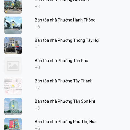
+3
Bán tòa nhà Phường Hạnh Thông
+6
Bán tòa nhà Phường Thông Tây Hội
+1
Bán tòa nhà Phường Tân Phú
+0
Bán tòa nhà Phường Tây Thạnh
+2
Bán tòa nhà Phường Tân Sơn Nhì
+3
Bán tòa nhà Phường Phú Thọ Hòa
+6