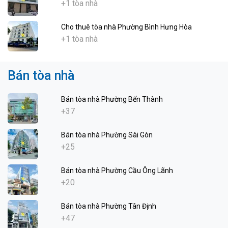
+1 tòa nhà
Cho thuê tòa nhà Phường Bình Hưng Hòa
+1 tòa nhà
Bán tòa nhà
Bán tòa nhà Phường Bến Thành
+37
Bán tòa nhà Phường Sài Gòn
+25
Bán tòa nhà Phường Cầu Ông Lãnh
+20
Bán tòa nhà Phường Tân Định
+47