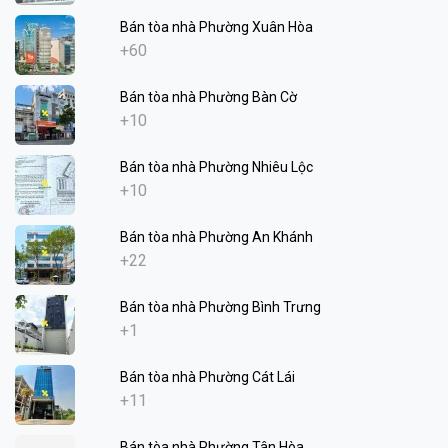
Bán tòa nhà Phường Xuân Hòa
+60
Bán tòa nhà Phường Bàn Cờ
+10
Bán tòa nhà Phường Nhiêu Lộc
+10
Bán tòa nhà Phường An Khánh
+22
Bán tòa nhà Phường Bình Trưng
+1
Bán tòa nhà Phường Cát Lái
+11
Bán tòa nhà Phường Tân Hòa