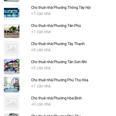
Cho thuê nhà Phường Thông Tây Hội
+1 căn nhà
Cho thuê nhà Phường Tân Phú
+1 căn nhà
Cho thuê nhà Phường Tây Thạnh
+0 căn nhà
Cho thuê nhà Phường Tân Sơn Nhì
+3 căn nhà
Cho thuê nhà Phường Phú Thọ Hòa
+1 căn nhà
Cho thuê nhà Phường Hòa Bình
+0 căn nhà