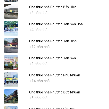
Cho thuê nhà Phường Bảy Hiền
+2 căn nhà
Cho thuê nhà Phường Tân Sơn Hòa
+4 căn nhà
Cho thuê nhà Phường Tân Bình
+12 căn nhà
Cho thuê nhà Phường Tân Sơn
+2 căn nhà
Cho thuê nhà Phường Phú Nhuận
+14 căn nhà
Cho thuê nhà Phường Đức Nhuận
+5 căn nhà