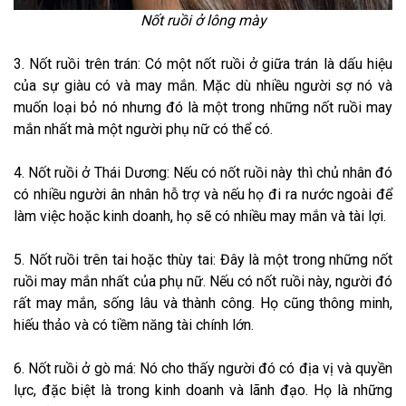
Nốt ruồi ở lông mày
3. Nốt ruồi trên trán: Có một nốt ruồi ở giữa trán là dấu hiệu
của sự giàu có và may mắn. Mặc dù nhiều người sợ nó và
muốn loại bỏ nó nhưng đó là một trong những nốt ruồi may
mắn nhất mà một người phụ nữ có thể có.
4. Nốt ruồi ở Thái Dương: Nếu có nốt ruồi này thì chủ nhân đó
có nhiều người ân nhân hỗ trợ và nếu họ đi ra nước ngoài để
làm việc hoặc kinh doanh, họ sẽ có nhiều may mắn và tài lợi.
5. Nốt ruồi trên tai hoặc thùy tai: Đây là một trong những nốt
ruồi may mắn nhất của phụ nữ. Nếu có nốt ruồi này, người đó
rất may mắn, sống lâu và thành công. Họ cũng thông minh,
hiếu thảo và có tiềm năng tài chính lớn.
6. Nốt ruồi ở gò má: Nó cho thấy người đó có địa vị và quyền
lực, đặc biệt là trong kinh doanh và lãnh đạo. Họ là những