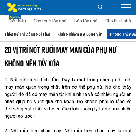
Giới thiệu
Cho thuê tòa nhà
Bán tòa nhà
Cho thuê nhà
Thiết Kế Thi Công Nội Thất
Kinh Nghiệm Bất Động Sản
Phong Thủy Bấ
20 VỊ TRÍ NỐT RUỒI MAY MẮN CỦA PHỤ NỮ
KHÔNG NÊN TẨY XÓA
1. Nốt ruồi trên đỉnh đầu: Đây là một trong những nốt ruồi
may mắn quan trọng nhất trên cơ thể phụ nữ. Nó cho thấy
người đó đã có may mắn từ khi sinh ra và có nhiều người ân
nhân giúp họ vượt qua khó khăn. Họ không phải lo lắng về
đời sống vật chất, vì họ có điều kiện sống lý tưởng mà nhiều
người ao ước -
thuê văn phòng quận 3
2. Nốt ruồi trên chân mày: Nốt ruồi trên chân mày là một