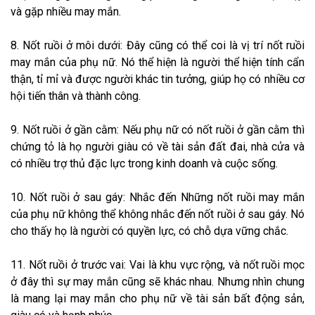
và gặp nhiều may mắn.
8. Nốt ruồi ở môi dưới: Đây cũng có thể coi là vị trí nốt ruồi
may mắn của phụ nữ. Nó thể hiện là người thể hiện tính cẩn
thận, tỉ mỉ và được người khác tin tưởng, giúp họ có nhiều cơ
hội tiến thân và thành công.
9. Nốt ruồi ở gần cằm: Nếu phụ nữ có nốt ruồi ở gần cằm thì
chứng tỏ là họ người giàu có về tài sản đất đai, nhà cửa và
có nhiều trợ thủ đặc lực trong kinh doanh và cuộc sống.
10. Nốt ruồi ở sau gáy: Nhắc đến Những nốt ruồi may mắn
của phụ nữ không thể không nhắc đến nốt ruồi ở sau gáy. Nó
cho thấy họ là người có quyền lực, có chỗ dựa vững chắc.
11. Nốt ruồi ở trước vai: Vai là khu vực rộng, và nốt ruồi mọc
ở đây thì sự may mắn cũng sẽ khác nhau. Nhưng nhìn chung
là mang lại may mắn cho phụ nữ về tài sản bất động sản,