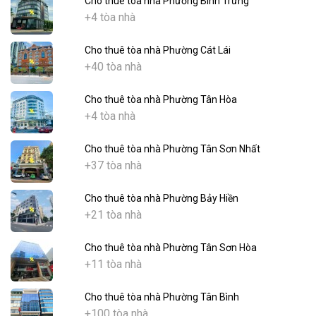
Cho thuê tòa nhà Phường Bình Trưng
+4 tòa nhà
Cho thuê tòa nhà Phường Cát Lái
+40 tòa nhà
Cho thuê tòa nhà Phường Tân Hòa
+4 tòa nhà
Cho thuê tòa nhà Phường Tân Sơn Nhất
+37 tòa nhà
Cho thuê tòa nhà Phường Bảy Hiền
+21 tòa nhà
Cho thuê tòa nhà Phường Tân Sơn Hòa
+11 tòa nhà
Cho thuê tòa nhà Phường Tân Bình
+100 tòa nhà