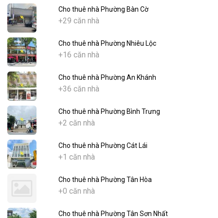
Cho thuê nhà Phường Bàn Cờ
+29 căn nhà
Cho thuê nhà Phường Nhiêu Lộc
+16 căn nhà
Cho thuê nhà Phường An Khánh
+36 căn nhà
Cho thuê nhà Phường Bình Trưng
+2 căn nhà
Cho thuê nhà Phường Cát Lái
+1 căn nhà
Cho thuê nhà Phường Tân Hòa
+0 căn nhà
Cho thuê nhà Phường Tân Sơn Nhất