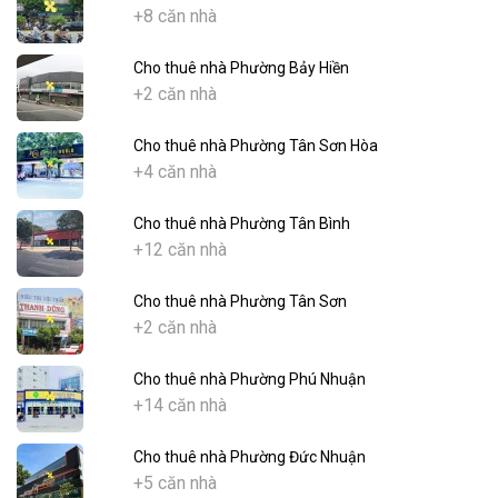
+8 căn nhà
Cho thuê nhà Phường Bảy Hiền
+2 căn nhà
Cho thuê nhà Phường Tân Sơn Hòa
+4 căn nhà
Cho thuê nhà Phường Tân Bình
+12 căn nhà
Cho thuê nhà Phường Tân Sơn
+2 căn nhà
Cho thuê nhà Phường Phú Nhuận
+14 căn nhà
Cho thuê nhà Phường Đức Nhuận
+5 căn nhà