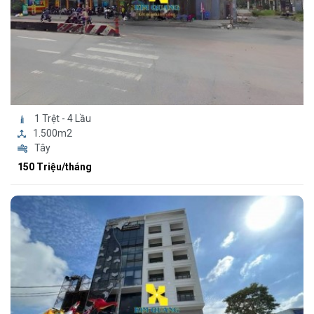
1 Trệt - 4 Lầu
1.500m2
Tây
150 Triệu/tháng