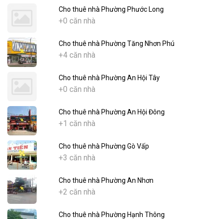
Cho thuê nhà Phường Phước Long
+0 căn nhà
Cho thuê nhà Phường Tăng Nhơn Phú
+4 căn nhà
Cho thuê nhà Phường An Hội Tây
+0 căn nhà
Cho thuê nhà Phường An Hội Đông
+1 căn nhà
Cho thuê nhà Phường Gò Vấp
+3 căn nhà
Cho thuê nhà Phường An Nhơn
+2 căn nhà
Cho thuê nhà Phường Hạnh Thông