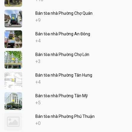
Bán tòa nhà Phường Chợ Quán
+9
Bán tòa nhà Phường An Đông
+4
Bán tòa nhà Phường Chợ Lớn
+3
Bán tòa nhà Phường Tân Hưng
+4
Bán tòa nhà Phường Tân Mỹ
+5
Bán tòa nhà Phường Phú Thuận
+0