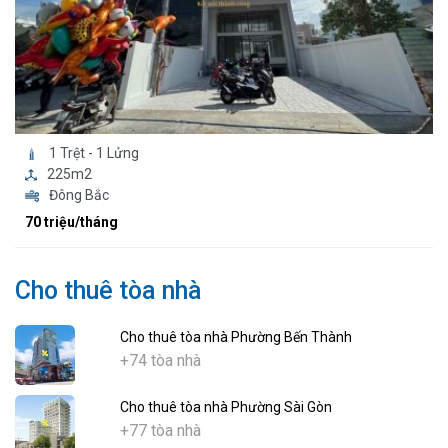
1 Trệt - 1 Lửng
225m2
Đông Bắc
70 triệu/tháng
Cho thuê tòa nhà
Cho thuê tòa nhà Phường Bến Thành
+74 tòa nhà
Cho thuê tòa nhà Phường Sài Gòn
+77 tòa nhà