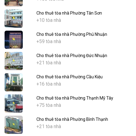
Cho thuê tòa nhà Phường Tân Sơn
+10 tòa nhà
Cho thuê tòa nhà Phường Phú Nhuận
+59 tòa nhà
Cho thuê tòa nhà Phường Đức Nhuận
+21 tòa nhà
Cho thuê tòa nhà Phường Cầu Kiệu
+16 tòa nhà
Cho thuê tòa nhà Phường Thạnh Mỹ Tây
+75 tòa nhà
Cho thuê tòa nhà Phường Bình Thạnh
+21 tòa nhà