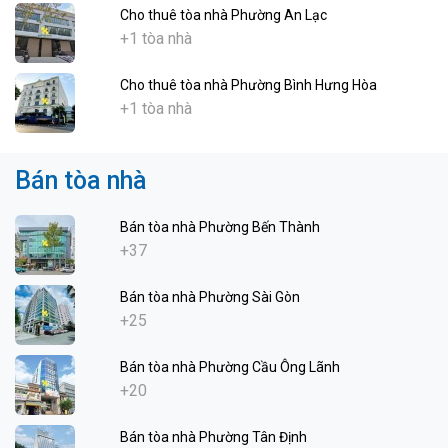
Cho thuê tòa nhà Phường An Lạc
+1 tòa nhà
Cho thuê tòa nhà Phường Bình Hưng Hòa
+1 tòa nhà
Bán tòa nhà
Bán tòa nhà Phường Bến Thành
+37
Bán tòa nhà Phường Sài Gòn
+25
Bán tòa nhà Phường Cầu Ông Lãnh
+20
Bán tòa nhà Phường Tân Định