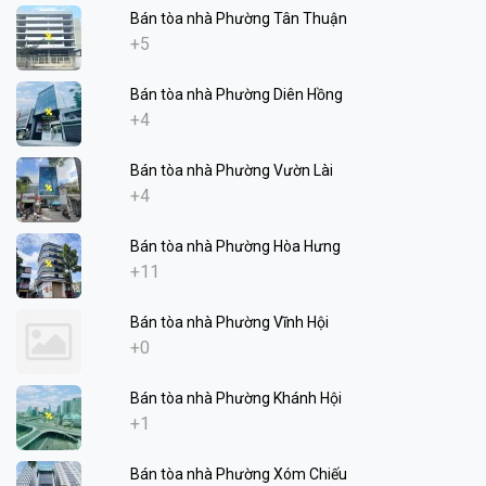
Bán tòa nhà Phường Tân Thuận
+5
Bán tòa nhà Phường Diên Hồng
+4
Bán tòa nhà Phường Vườn Lài
+4
Bán tòa nhà Phường Hòa Hưng
+11
Bán tòa nhà Phường Vĩnh Hội
+0
Bán tòa nhà Phường Khánh Hội
+1
Bán tòa nhà Phường Xóm Chiếu