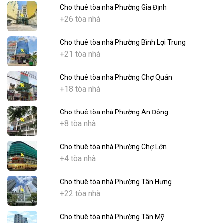
Cho thuê tòa nhà Phường Gia Định
+26 tòa nhà
Cho thuê tòa nhà Phường Bình Lợi Trung
+21 tòa nhà
Cho thuê tòa nhà Phường Chợ Quán
+18 tòa nhà
Cho thuê tòa nhà Phường An Đông
+8 tòa nhà
Cho thuê tòa nhà Phường Chợ Lớn
+4 tòa nhà
Cho thuê tòa nhà Phường Tân Hưng
+22 tòa nhà
Cho thuê tòa nhà Phường Tân Mỹ