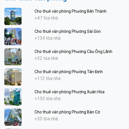
Cho thuê văn phòng Phường Bến Thành
+47 tòa nhà
Cho thuê văn phòng Phường Sài Gòn
+134 tòa nhà
Cho thuê văn phòng Phường Cầu Ông Lãnh
+32 tòa nhà
Cho thuê văn phòng Phường Tân Định
+112 tòa nhà
Cho thuê văn phòng Phường Xuân Hòa
+155 tòa nhà
Cho thuê văn phòng Phường Bàn Cờ
+30 tòa nhà