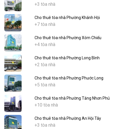
+3 tòa nhà
Cho thuê tòa nhà Phường Khánh Hội
+7 tòa nhà
Cho thuê tòa nhà Phường Xóm Chiếu
+4 tòa nhà
Cho thuê tòa nhà Phường Long Bình
+2 tòa nhà
Cho thuê tòa nhà Phường Phước Long
+5 tòa nhà
Cho thuê tòa nhà Phường Tăng Nhơn Phú
+10 tòa nhà
Cho thuê tòa nhà Phường An Hội Tây
+3 tòa nhà