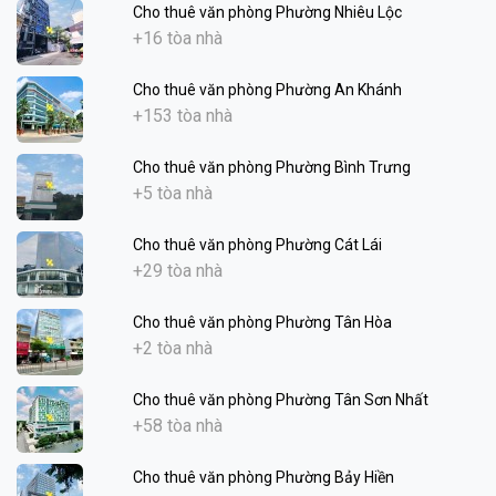
Cho thuê văn phòng Phường Nhiêu Lộc
+16 tòa nhà
Cho thuê văn phòng Phường An Khánh
+153 tòa nhà
Cho thuê văn phòng Phường Bình Trưng
+5 tòa nhà
Cho thuê văn phòng Phường Cát Lái
+29 tòa nhà
Cho thuê văn phòng Phường Tân Hòa
+2 tòa nhà
Cho thuê văn phòng Phường Tân Sơn Nhất
+58 tòa nhà
Cho thuê văn phòng Phường Bảy Hiền