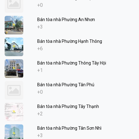
+0
Bán tòa nhà Phường An Nhơn
+3
Bán tòa nhà Phường Hạnh Thông
+6
Bán tòa nhà Phường Thông Tây Hội
+1
Bán tòa nhà Phường Tân Phú
+0
Bán tòa nhà Phường Tây Thạnh
+2
Bán tòa nhà Phường Tân Sơn Nhì
+3