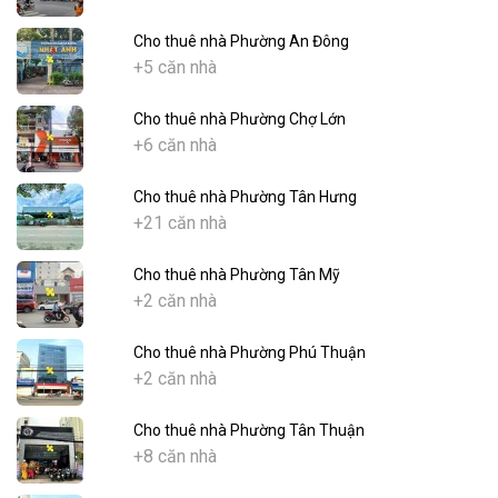
Cho thuê nhà Phường An Đông
+5 căn nhà
Cho thuê nhà Phường Chợ Lớn
+6 căn nhà
Cho thuê nhà Phường Tân Hưng
+21 căn nhà
Cho thuê nhà Phường Tân Mỹ
+2 căn nhà
Cho thuê nhà Phường Phú Thuận
+2 căn nhà
Cho thuê nhà Phường Tân Thuận
+8 căn nhà