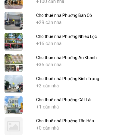
+100 căn nhà
Cho thuê nhà Phường Bàn Cờ
+29 căn nhà
Cho thuê nhà Phường Nhiêu Lộc
+16 căn nhà
Cho thuê nhà Phường An Khánh
+36 căn nhà
Cho thuê nhà Phường Bình Trưng
+2 căn nhà
Cho thuê nhà Phường Cát Lái
+1 căn nhà
Cho thuê nhà Phường Tân Hòa
+0 căn nhà