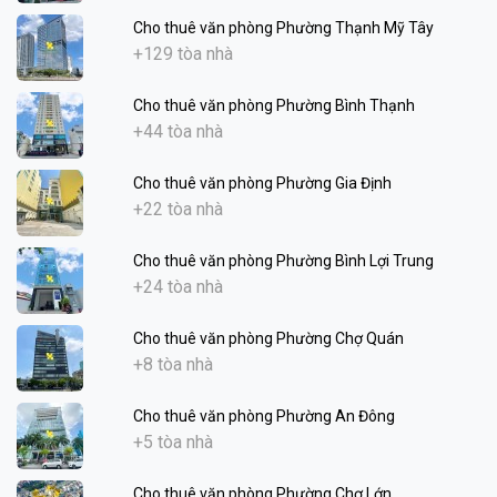
Cho thuê văn phòng Phường Thạnh Mỹ Tây
+129 tòa nhà
Cho thuê văn phòng Phường Bình Thạnh
+44 tòa nhà
Cho thuê văn phòng Phường Gia Định
+22 tòa nhà
Cho thuê văn phòng Phường Bình Lợi Trung
+24 tòa nhà
Cho thuê văn phòng Phường Chợ Quán
+8 tòa nhà
Cho thuê văn phòng Phường An Đông
+5 tòa nhà
Cho thuê văn phòng Phường Chợ Lớn