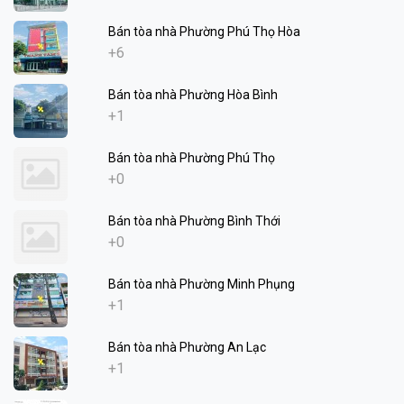
Bán tòa nhà Phường Phú Thọ Hòa
+6
Bán tòa nhà Phường Hòa Bình
+1
Bán tòa nhà Phường Phú Thọ
+0
Bán tòa nhà Phường Bình Thới
+0
Bán tòa nhà Phường Minh Phụng
+1
Bán tòa nhà Phường An Lạc
+1