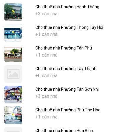
Cho thuê nhà Phường Hạnh Thông
+3 căn nhà
Cho thuê nhà Phường Thông Tây Hội
+1 căn nhà
Cho thuê nhà Phường Tân Phú
+1 căn nhà
Cho thuê nhà Phường Tây Thạnh
+0 căn nhà
Cho thuê nhà Phường Tân Sơn Nhì
+3 căn nhà
Cho thuê nhà Phường Phú Thọ Hòa
+1 căn nhà
Cho thuê nhà Phường Hòa Bình