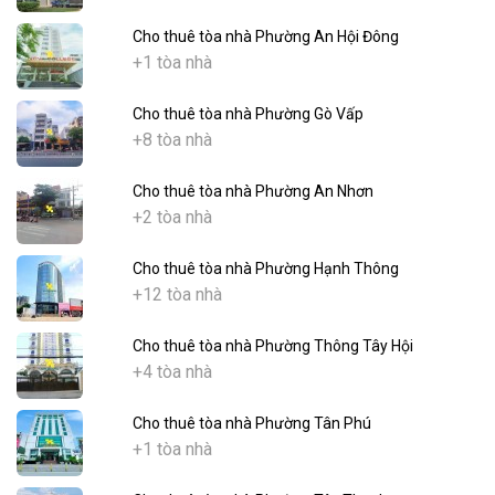
Cho thuê tòa nhà Phường An Hội Đông
+1 tòa nhà
Cho thuê tòa nhà Phường Gò Vấp
+8 tòa nhà
Cho thuê tòa nhà Phường An Nhơn
+2 tòa nhà
Cho thuê tòa nhà Phường Hạnh Thông
+12 tòa nhà
Cho thuê tòa nhà Phường Thông Tây Hội
+4 tòa nhà
Cho thuê tòa nhà Phường Tân Phú
+1 tòa nhà