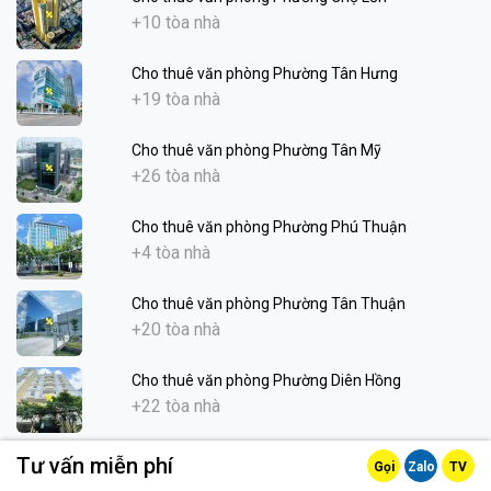
+10 tòa nhà
Cho thuê văn phòng Phường Tân Hưng
+19 tòa nhà
Cho thuê văn phòng Phường Tân Mỹ
+26 tòa nhà
Cho thuê văn phòng Phường Phú Thuận
+4 tòa nhà
Cho thuê văn phòng Phường Tân Thuận
+20 tòa nhà
Cho thuê văn phòng Phường Diên Hồng
+22 tòa nhà
Cho thuê văn phòng Phường Vườn Lài
Tư vấn miễn phí
Gọi
Zalo
TV
+7 tòa nhà