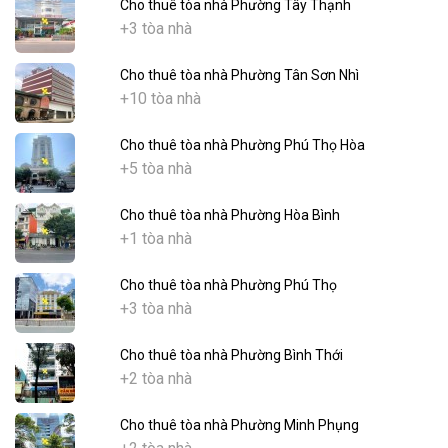
Cho thuê tòa nhà Phường Tây Thạnh
+3 tòa nhà
Cho thuê tòa nhà Phường Tân Sơn Nhì
+10 tòa nhà
Cho thuê tòa nhà Phường Phú Thọ Hòa
+5 tòa nhà
Cho thuê tòa nhà Phường Hòa Bình
+1 tòa nhà
Cho thuê tòa nhà Phường Phú Thọ
+3 tòa nhà
Cho thuê tòa nhà Phường Bình Thới
+2 tòa nhà
Cho thuê tòa nhà Phường Minh Phụng