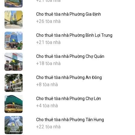
+21 tòa nhà
Cho thuê tòa nhà Phường Gia Định
+26 tòa nhà
Cho thuê tòa nhà Phường Bình Lợi Trung
+21 tòa nhà
Cho thuê tòa nhà Phường Chợ Quán
+18 tòa nhà
Cho thuê tòa nhà Phường An Đông
+8 tòa nhà
Cho thuê tòa nhà Phường Chợ Lớn
+4 tòa nhà
Cho thuê tòa nhà Phường Tân Hưng
+22 tòa nhà