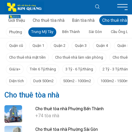
Giới thiệu
Cho thuê tòa nhà
Bán tòa nhà
Cho thuê nhà
Trung Mỹ Tây
Bến Thành
Sài Gòn
Cầu Ông Lã
Phường
Quận cũ
Quận 1
Quận 2
Quận 3
Quận 4
Quận 5
Cho thuê nhà mặt tiền
Cho thuê nhà làm văn phòng
Cho thuê nh
Giá/a>
Trên 6 Tỷ/tháng
3 Tỷ - 6 Tỷ/tháng
2 Tỷ - 3 Tỷ/tháng
Diện tích
Dưới 500m2
500m2 - 1000m2
1000m2 - 1500m2
Cho thuê tòa nhà
Cho thuê tòa nhà Phường Bến Thành
+74 tòa nhà
Cho thuê tòa nhà Phường Sài Gòn