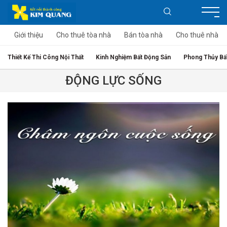
Giới thiệu
Cho thuê tòa nhà
Bán tòa nhà
Cho thuê nhà
Thiết Kế Thi Công Nội Thất
Kinh Nghiệm Bất Động Sản
Phong Thủy Bấ
ĐỘNG LỰC SỐNG