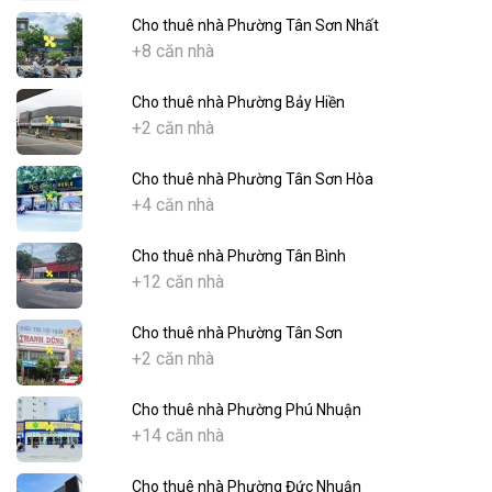
Cho thuê nhà Phường Tân Sơn Nhất
+8 căn nhà
Cho thuê nhà Phường Bảy Hiền
+2 căn nhà
Cho thuê nhà Phường Tân Sơn Hòa
+4 căn nhà
Cho thuê nhà Phường Tân Bình
+12 căn nhà
Cho thuê nhà Phường Tân Sơn
+2 căn nhà
Cho thuê nhà Phường Phú Nhuận
+14 căn nhà
Cho thuê nhà Phường Đức Nhuận