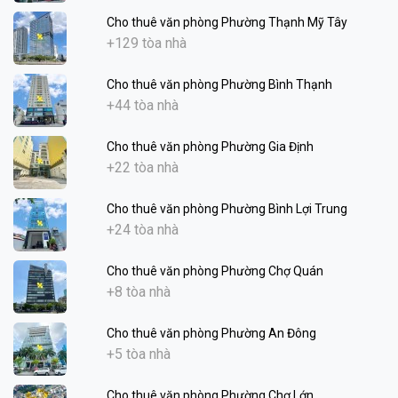
Cho thuê văn phòng Phường Thạnh Mỹ Tây
+129 tòa nhà
Cho thuê văn phòng Phường Bình Thạnh
+44 tòa nhà
Cho thuê văn phòng Phường Gia Định
+22 tòa nhà
Cho thuê văn phòng Phường Bình Lợi Trung
+24 tòa nhà
Cho thuê văn phòng Phường Chợ Quán
+8 tòa nhà
Cho thuê văn phòng Phường An Đông
+5 tòa nhà
Cho thuê văn phòng Phường Chợ Lớn