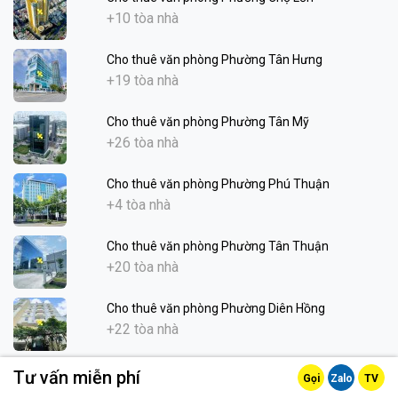
+10 tòa nhà
Cho thuê văn phòng Phường Tân Hưng
+19 tòa nhà
Cho thuê văn phòng Phường Tân Mỹ
+26 tòa nhà
Cho thuê văn phòng Phường Phú Thuận
+4 tòa nhà
Cho thuê văn phòng Phường Tân Thuận
+20 tòa nhà
Cho thuê văn phòng Phường Diên Hồng
+22 tòa nhà
Cho thuê văn phòng Phường Vườn Lài
Tư vấn miễn phí
Gọi
Zalo
TV
+7 tòa nhà