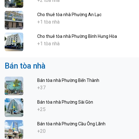
+2 tòa nhà
Cho thuê tòa nhà Phường An Lạc
+1 tòa nhà
Cho thuê tòa nhà Phường Bình Hưng Hòa
+1 tòa nhà
Bán tòa nhà
Bán tòa nhà Phường Bến Thành
+37
Bán tòa nhà Phường Sài Gòn
+25
Bán tòa nhà Phường Cầu Ông Lãnh
+20