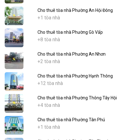
Cho thuê tòa nhà Phường An Hội Đông
+1 tòa nhà
Cho thuê tòa nhà Phường Gò Vấp
+8 tòa nhà
Cho thuê tòa nhà Phường An Nhơn
+2 tòa nhà
Cho thuê tòa nhà Phường Hạnh Thông
+12 tòa nhà
Cho thuê tòa nhà Phường Thông Tây Hội
+4 tòa nhà
Cho thuê tòa nhà Phường Tân Phú
+1 tòa nhà