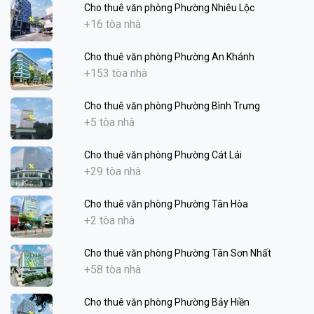
Cho thuê văn phòng Phường Nhiêu Lộc
+16 tòa nhà
Cho thuê văn phòng Phường An Khánh
+153 tòa nhà
Cho thuê văn phòng Phường Bình Trưng
+5 tòa nhà
Cho thuê văn phòng Phường Cát Lái
+29 tòa nhà
Cho thuê văn phòng Phường Tân Hòa
+2 tòa nhà
Cho thuê văn phòng Phường Tân Sơn Nhất
+58 tòa nhà
Cho thuê văn phòng Phường Bảy Hiền