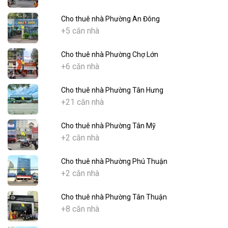
Cho thuê nhà Phường An Đông
+5 căn nhà
Cho thuê nhà Phường Chợ Lớn
+6 căn nhà
Cho thuê nhà Phường Tân Hưng
+21 căn nhà
Cho thuê nhà Phường Tân Mỹ
+2 căn nhà
Cho thuê nhà Phường Phú Thuận
+2 căn nhà
Cho thuê nhà Phường Tân Thuận
+8 căn nhà