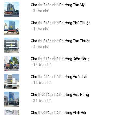
Cho thuê tòa nhà Phường Tân Mỹ
+3 tòa nhà
Cho thuê tòa nhà Phường Phú Thuận
+1 tòa nhà
Cho thuê tòa nhà Phường Tân Thuận
+4 tòa nhà
Cho thuê tòa nhà Phường Diên Hồng
+15 tòa nhà
Cho thuê tòa nhà Phường Vườn Lài
+14 tòa nhà
Cho thuê tòa nhà Phường Hòa Hưng
+31 tòa nhà
Cho thuê tòa nhà Phường Vĩnh Hội