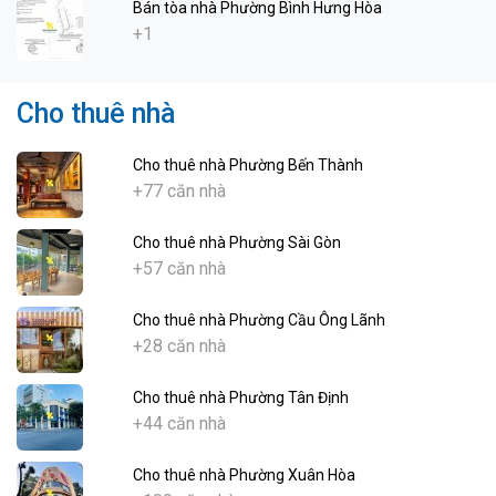
Bán tòa nhà Phường Bình Hưng Hòa
+1
Cho thuê nhà
Cho thuê nhà Phường Bến Thành
+77 căn nhà
Cho thuê nhà Phường Sài Gòn
+57 căn nhà
Cho thuê nhà Phường Cầu Ông Lãnh
+28 căn nhà
Cho thuê nhà Phường Tân Định
+44 căn nhà
Cho thuê nhà Phường Xuân Hòa