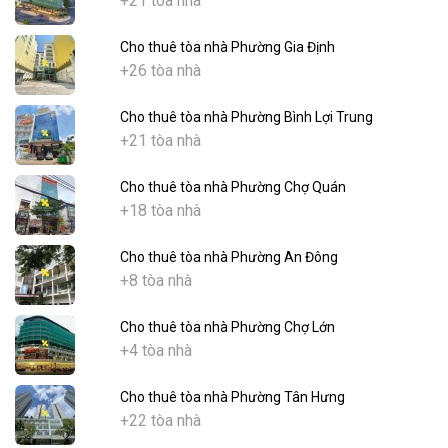
+21 tòa nhà
Cho thuê tòa nhà Phường Gia Định
+26 tòa nhà
Cho thuê tòa nhà Phường Bình Lợi Trung
+21 tòa nhà
Cho thuê tòa nhà Phường Chợ Quán
+18 tòa nhà
Cho thuê tòa nhà Phường An Đông
+8 tòa nhà
Cho thuê tòa nhà Phường Chợ Lớn
+4 tòa nhà
Cho thuê tòa nhà Phường Tân Hưng
+22 tòa nhà