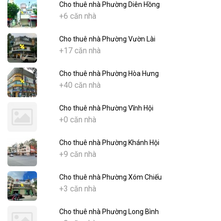
Cho thuê nhà Phường Diên Hồng
+6 căn nhà
Cho thuê nhà Phường Vườn Lài
+17 căn nhà
Cho thuê nhà Phường Hòa Hưng
+40 căn nhà
Cho thuê nhà Phường Vĩnh Hội
+0 căn nhà
Cho thuê nhà Phường Khánh Hội
+9 căn nhà
Cho thuê nhà Phường Xóm Chiếu
+3 căn nhà
Cho thuê nhà Phường Long Bình