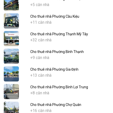
+5 căn nhà
Cho thuê nhà Phường Cầu Kiệu
+11 căn nhà
Cho thuê nhà Phường Thạnh Mỹ Tây
+32 căn nhà
Cho thuê nhà Phường Bình Thạnh
+9 căn nhà
Cho thuê nhà Phường Gia Định
+13 căn nhà
Cho thuê nhà Phường Bình Lợi Trung
+8 căn nhà
Cho thuê nhà Phường Chợ Quán
+16 căn nhà