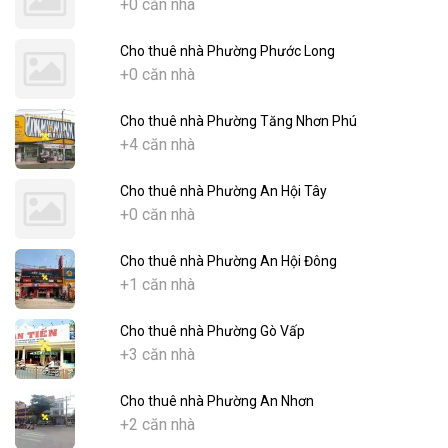
+0 căn nhà
Cho thuê nhà Phường Phước Long
+0 căn nhà
Cho thuê nhà Phường Tăng Nhơn Phú
+4 căn nhà
Cho thuê nhà Phường An Hội Tây
+0 căn nhà
Cho thuê nhà Phường An Hội Đông
+1 căn nhà
Cho thuê nhà Phường Gò Vấp
+3 căn nhà
Cho thuê nhà Phường An Nhơn
+2 căn nhà