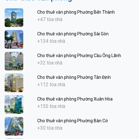
Cho thuê văn phòng Phường Bến Thành
+47 tòa nhà
Cho thuê văn phòng Phường Sài Gòn
+134 tòa nhà
Cho thuê văn phòng Phường Cầu Ông Lãnh
+32 tòa nhà
Cho thuê văn phòng Phường Tân Định
+112 tòa nhà
Cho thuê văn phòng Phường Xuân Hòa
+155 tòa nhà
Cho thuê văn phòng Phường Bàn Cờ
+30 tòa nhà