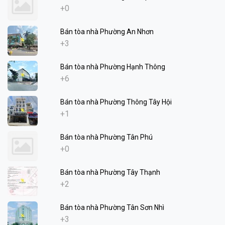
+0
Bán tòa nhà Phường An Nhơn
+3
Bán tòa nhà Phường Hạnh Thông
+6
Bán tòa nhà Phường Thông Tây Hội
+1
Bán tòa nhà Phường Tân Phú
+0
Bán tòa nhà Phường Tây Thạnh
+2
Bán tòa nhà Phường Tân Sơn Nhì
+3