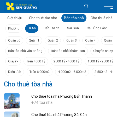
Giới thiệu
Cho thuê tòa nhà
Bán tòa nhà
Cho thuê nhà
Dĩ An
Bến Thành
Sài Gòn
Cầu Ông Lãnh
Phường
Quận cũ
Quận 1
Quận 2
Quận 3
Quận 4
Quận 5
Bán tòa nhà văn phòng
Bán tòa nhà khách sạn
Chuyển nhượng
Giá/a>
Trên 4000 Tỷ
2500 Tỷ - 4000 Tỷ
1500 Tỷ - 2500 Tỷ
Diện tích
Trên 6.000m2
4.000m2 - 6.000m2
2.500m2 - 4.0
Cho thuê tòa nhà
Cho thuê tòa nhà Phường Bến Thành
+74 tòa nhà
Cho thuê tòa nhà Phường Sài Gòn