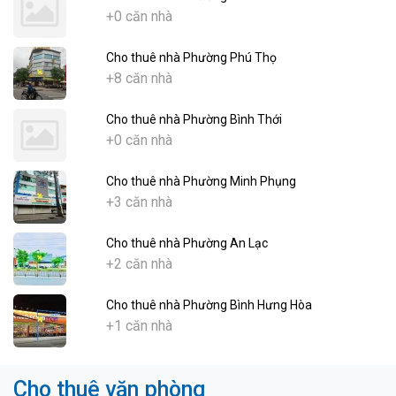
+0 căn nhà
Cho thuê nhà Phường Phú Thọ
+8 căn nhà
Cho thuê nhà Phường Bình Thới
+0 căn nhà
Cho thuê nhà Phường Minh Phụng
+3 căn nhà
Cho thuê nhà Phường An Lạc
+2 căn nhà
Cho thuê nhà Phường Bình Hưng Hòa
+1 căn nhà
Cho thuê văn phòng