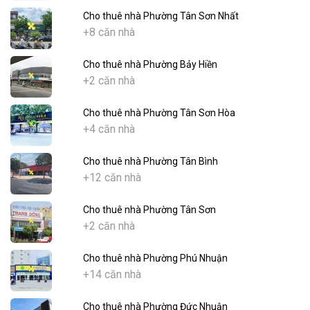
Cho thuê nhà Phường Tân Sơn Nhất
+8 căn nhà
Cho thuê nhà Phường Bảy Hiền
+2 căn nhà
Cho thuê nhà Phường Tân Sơn Hòa
+4 căn nhà
Cho thuê nhà Phường Tân Bình
+12 căn nhà
Cho thuê nhà Phường Tân Sơn
+2 căn nhà
Cho thuê nhà Phường Phú Nhuận
+14 căn nhà
Cho thuê nhà Phường Đức Nhuận