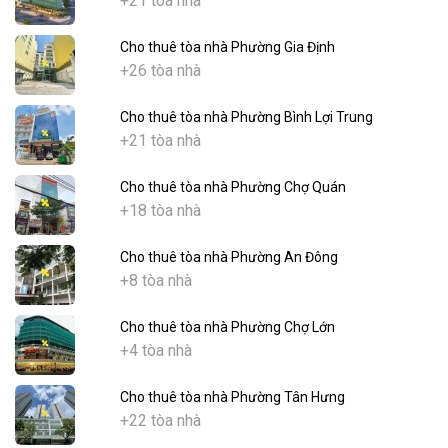
+21 tòa nhà
Cho thuê tòa nhà Phường Gia Định
+26 tòa nhà
Cho thuê tòa nhà Phường Bình Lợi Trung
+21 tòa nhà
Cho thuê tòa nhà Phường Chợ Quán
+18 tòa nhà
Cho thuê tòa nhà Phường An Đông
+8 tòa nhà
Cho thuê tòa nhà Phường Chợ Lớn
+4 tòa nhà
Cho thuê tòa nhà Phường Tân Hưng
+22 tòa nhà