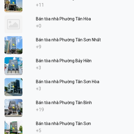
+11
Bán tòa nhà Phường Tân Hòa
+0
Bán tòa nhà Phường Tân Sơn Nhất
+9
Bán tòa nhà Phường Bảy Hiền
+3
Bán tòa nhà Phường Tân Sơn Hòa
+3
Bán tòa nhà Phường Tân Bình
+19
Bán tòa nhà Phường Tân Sơn
+5