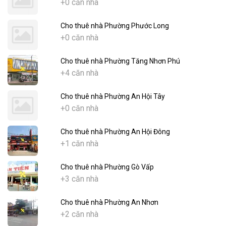
+0 căn nhà
Cho thuê nhà Phường Phước Long
+0 căn nhà
Cho thuê nhà Phường Tăng Nhơn Phú
+4 căn nhà
Cho thuê nhà Phường An Hội Tây
+0 căn nhà
Cho thuê nhà Phường An Hội Đông
+1 căn nhà
Cho thuê nhà Phường Gò Vấp
+3 căn nhà
Cho thuê nhà Phường An Nhơn
+2 căn nhà