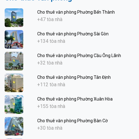
Cho thuê văn phòng Phường Bến Thành
+47 tòa nhà
Cho thuê văn phòng Phường Sài Gòn
+134 tòa nhà
Cho thuê văn phòng Phường Cầu Ông Lãnh
+32 tòa nhà
Cho thuê văn phòng Phường Tân Định
+112 tòa nhà
Cho thuê văn phòng Phường Xuân Hòa
+155 tòa nhà
Cho thuê văn phòng Phường Bàn Cờ
+30 tòa nhà