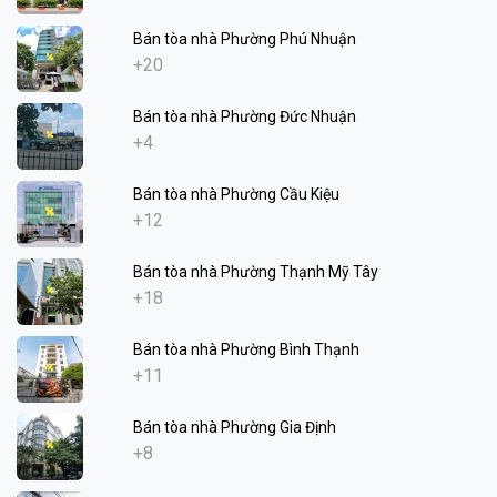
Bán tòa nhà Phường Phú Nhuận
+20
Bán tòa nhà Phường Đức Nhuận
+4
Bán tòa nhà Phường Cầu Kiệu
+12
Bán tòa nhà Phường Thạnh Mỹ Tây
+18
Bán tòa nhà Phường Bình Thạnh
+11
Bán tòa nhà Phường Gia Định
+8