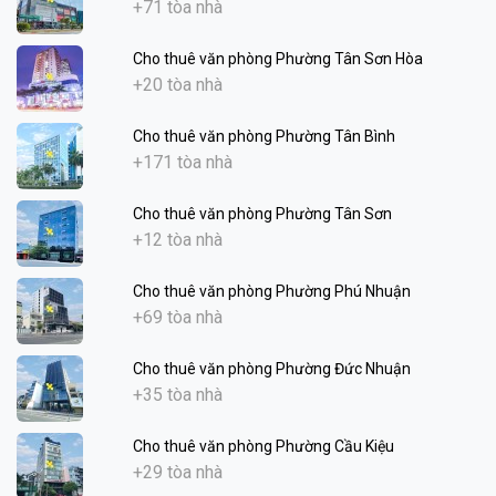
+71 tòa nhà
Cho thuê văn phòng Phường Tân Sơn Hòa
+20 tòa nhà
Cho thuê văn phòng Phường Tân Bình
+171 tòa nhà
Cho thuê văn phòng Phường Tân Sơn
+12 tòa nhà
Cho thuê văn phòng Phường Phú Nhuận
+69 tòa nhà
Cho thuê văn phòng Phường Đức Nhuận
+35 tòa nhà
Cho thuê văn phòng Phường Cầu Kiệu
+29 tòa nhà