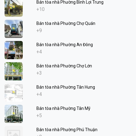
Bán tòa nhà Phường Bình Lợi Trung
+10
Bán tòa nhà Phường Chợ Quán
+9
Bán tòa nhà Phường An Đông
+4
Bán tòa nhà Phường Chợ Lớn
+3
Bán tòa nhà Phường Tân Hưng
+4
Bán tòa nhà Phường Tân Mỹ
+5
Bán tòa nhà Phường Phú Thuận