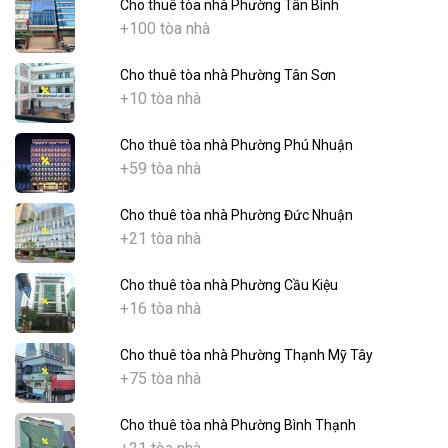
Cho thuê tòa nhà Phường Tân Bình
+100 tòa nhà
Cho thuê tòa nhà Phường Tân Sơn
+10 tòa nhà
Cho thuê tòa nhà Phường Phú Nhuận
+59 tòa nhà
Cho thuê tòa nhà Phường Đức Nhuận
+21 tòa nhà
Cho thuê tòa nhà Phường Cầu Kiệu
+16 tòa nhà
Cho thuê tòa nhà Phường Thạnh Mỹ Tây
+75 tòa nhà
Cho thuê tòa nhà Phường Bình Thạnh