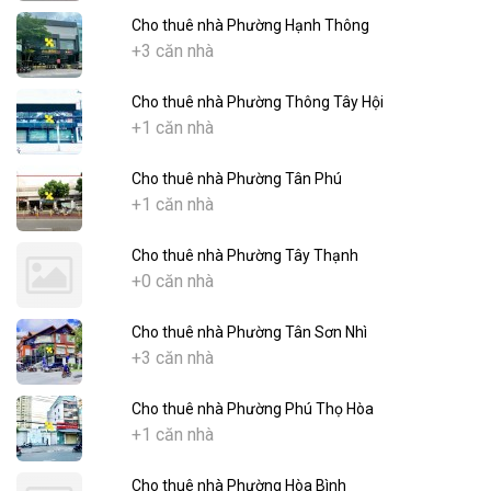
Cho thuê nhà Phường Hạnh Thông
+3 căn nhà
Cho thuê nhà Phường Thông Tây Hội
+1 căn nhà
Cho thuê nhà Phường Tân Phú
+1 căn nhà
Cho thuê nhà Phường Tây Thạnh
+0 căn nhà
Cho thuê nhà Phường Tân Sơn Nhì
+3 căn nhà
Cho thuê nhà Phường Phú Thọ Hòa
+1 căn nhà
Cho thuê nhà Phường Hòa Bình