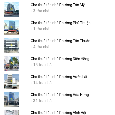
Cho thuê tòa nhà Phường Tân Mỹ
+3 tòa nhà
Cho thuê tòa nhà Phường Phú Thuận
+1 tòa nhà
Cho thuê tòa nhà Phường Tân Thuận
+4 tòa nhà
Cho thuê tòa nhà Phường Diên Hồng
+15 tòa nhà
Cho thuê tòa nhà Phường Vườn Lài
+14 tòa nhà
Cho thuê tòa nhà Phường Hòa Hưng
+31 tòa nhà
Cho thuê tòa nhà Phường Vĩnh Hội