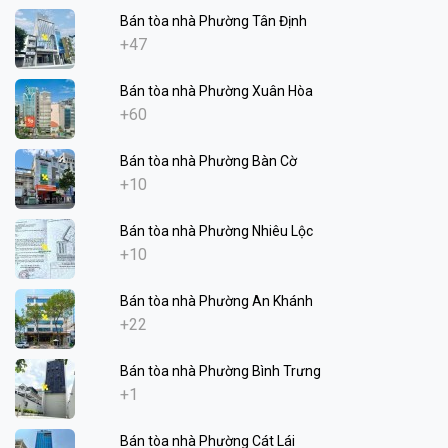
Bán tòa nhà Phường Tân Định
+47
Bán tòa nhà Phường Xuân Hòa
+60
Bán tòa nhà Phường Bàn Cờ
+10
Bán tòa nhà Phường Nhiêu Lộc
+10
Bán tòa nhà Phường An Khánh
+22
Bán tòa nhà Phường Bình Trưng
+1
Bán tòa nhà Phường Cát Lái