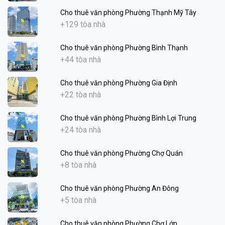
Cho thuê văn phòng Phường Thạnh Mỹ Tây
+129 tòa nhà
Cho thuê văn phòng Phường Bình Thạnh
+44 tòa nhà
Cho thuê văn phòng Phường Gia Định
+22 tòa nhà
Cho thuê văn phòng Phường Bình Lợi Trung
+24 tòa nhà
Cho thuê văn phòng Phường Chợ Quán
+8 tòa nhà
Cho thuê văn phòng Phường An Đông
+5 tòa nhà
Cho thuê văn phòng Phường Chợ Lớn