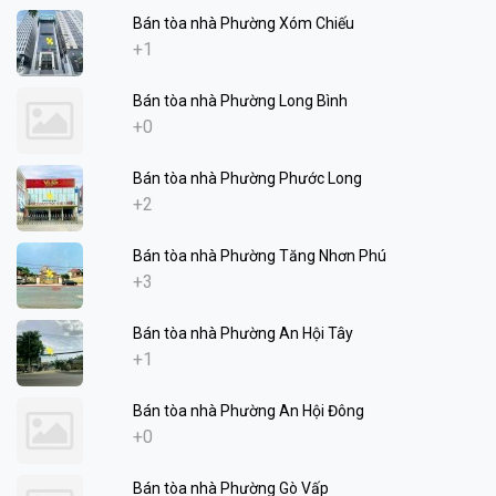
Bán tòa nhà Phường Xóm Chiếu
+1
Bán tòa nhà Phường Long Bình
+0
Bán tòa nhà Phường Phước Long
+2
Bán tòa nhà Phường Tăng Nhơn Phú
+3
Bán tòa nhà Phường An Hội Tây
+1
Bán tòa nhà Phường An Hội Đông
+0
Bán tòa nhà Phường Gò Vấp