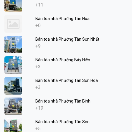
+11
Bán tòa nhà Phường Tân Hòa
+0
Bán tòa nhà Phường Tân Sơn Nhất
+9
Bán tòa nhà Phường Bảy Hiền
+3
Bán tòa nhà Phường Tân Sơn Hòa
+3
Bán tòa nhà Phường Tân Bình
+19
Bán tòa nhà Phường Tân Sơn
+5