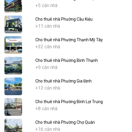
+5 căn nhà
Cho thuê nhà Phường Cầu Kiệu
+11 căn nhà
Cho thuê nhà Phường Thạnh Mỹ Tây
+32 căn nhà
Cho thuê nhà Phường Bình Thạnh
+9 căn nhà
Cho thuê nhà Phường Gia Định
+13 căn nhà
Cho thuê nhà Phường Bình Lợi Trung
+8 căn nhà
Cho thuê nhà Phường Chợ Quán
+16 căn nhà