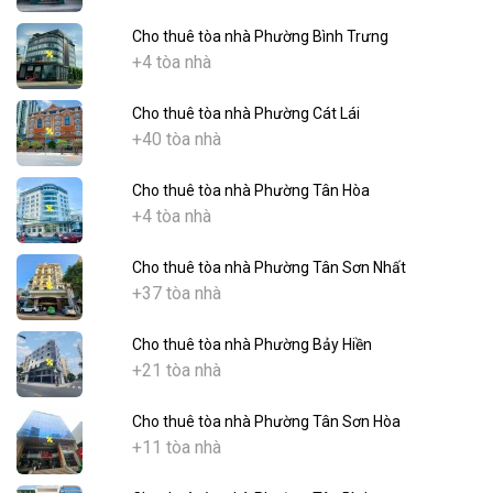
Cho thuê tòa nhà Phường Bình Trưng
+4 tòa nhà
Cho thuê tòa nhà Phường Cát Lái
+40 tòa nhà
Cho thuê tòa nhà Phường Tân Hòa
+4 tòa nhà
Cho thuê tòa nhà Phường Tân Sơn Nhất
+37 tòa nhà
Cho thuê tòa nhà Phường Bảy Hiền
+21 tòa nhà
Cho thuê tòa nhà Phường Tân Sơn Hòa
+11 tòa nhà