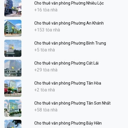
Cho thuê văn phòng Phường Nhiêu Lộc
+16 tòa nhà
Cho thuê văn phòng Phường An Khánh
+153 tòa nhà
Cho thuê văn phòng Phường Bình Trưng
+5 tòa nhà
Cho thuê văn phòng Phường Cát Lái
+29 tòa nhà
Cho thuê văn phòng Phường Tân Hòa
+2 tòa nhà
Cho thuê văn phòng Phường Tân Sơn Nhất
+58 tòa nhà
Cho thuê văn phòng Phường Bảy Hiền