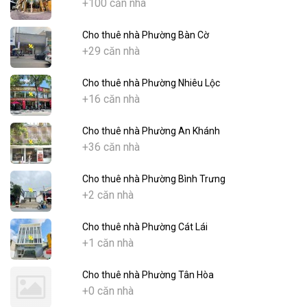
+100 căn nhà
Cho thuê nhà Phường Bàn Cờ
+29 căn nhà
Cho thuê nhà Phường Nhiêu Lộc
+16 căn nhà
Cho thuê nhà Phường An Khánh
+36 căn nhà
Cho thuê nhà Phường Bình Trưng
+2 căn nhà
Cho thuê nhà Phường Cát Lái
+1 căn nhà
Cho thuê nhà Phường Tân Hòa
+0 căn nhà