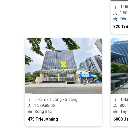
1 Hầ
1.5
Đôn
320 Tri
1 Hầm - 1 Lửng - 5 Tầng
1 Hầ
1.589,88m2
800
Đông Bắc
Tây
475 Triệu/tháng
6000 U