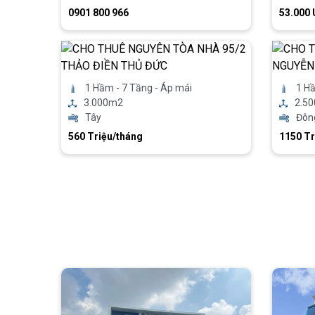
0901 800 966
53.000
1 Hầm - 7 Tầng - Áp mái
1 Hầ
3.000m2
2.5
Tây
Đôn
560 Triệu/tháng
1150 Tr