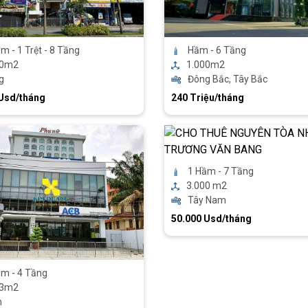
m - 1 Trệt - 8 Tầng
Hầm - 6 Tầng
00m2
1.000m2
g
Đông Bắc, Tây Bắc
 Usd/tháng
240 Triệu/tháng
1 Hầm - 7 Tầng
3.000 m2
Tây Nam
50.000 Usd/tháng
m - 4 Tầng
03m2
m