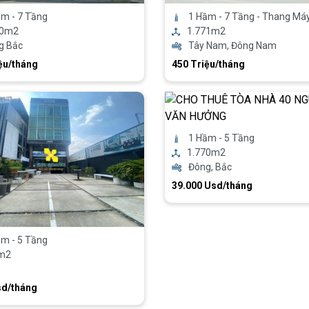
m - 7 Tầng
1 Hầm - 7 Tầng - Thang Má
00m2
1.771m2
g Bắc
Tây Nam, Đông Nam
ệu/tháng
450 Triệu/tháng
1 Hầm - 5 Tầng
1.770m2
Đông, Bắc
39.000 Usd/tháng
m - 5 Tầng
m2
sd/tháng