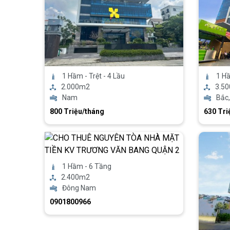
1 Hầm - Trệt - 4 Lầu
1 Hầ
2.000m2
3.5
Nam
Bắc,
800 Triệu/tháng
630 Tri
1 Hầm - 6 Tầng
2.400m2
Đông Nam
0901800966