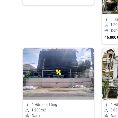
1 Hầ
1.2
Đôn
16.000
1 Hầm - 5 Tầng
1 Hầ
1.200m2
3.6
Nam
Na