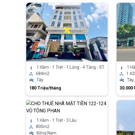
1 Hầm - 1 Trệt - 1 Lửng - 4 Tầng - ST
1 Hầ
684m2
1.4
Tây
Tây,
180 Triệu/tháng
30.000
1 Hầm - 1 Trệt - 3 Lầu
800m2
Đông Nam