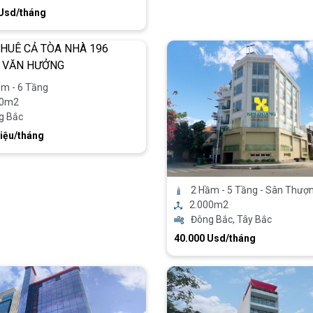
 Usd/tháng
m - 6 Tầng
00m2
g Bắc
iệu/tháng
2 Hầm - 5 Tầng - Sân Thượ
2.000m2
Đông Bắc, Tây Bắc
40.000 Usd/tháng