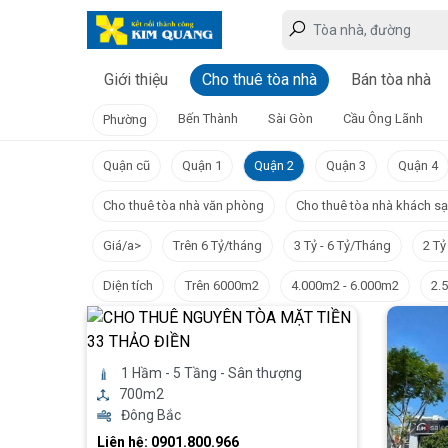
Giới thiệu
Cho thuê tòa nhà
Bán tòa nhà
Bến Thành
Sài Gòn
Cầu Ông Lãnh
Phường
Quận cũ
Quận 1
Quận 2
Quận 3
Quận 4
Cho thuê tòa nhà văn phòng
Cho thuê tòa nhà khách s
Giá/a>
Trên 6 Tỷ/tháng
3 Tỷ - 6 Tỷ/Tháng
2 Tỷ
Diện tích
Trên 6000m2
4.000m2 - 6.000m2
2.
1 Hầm - 5 Tầng - Sân thượng
700m2
Đông Bắc
Liên hệ: 0901.800.966