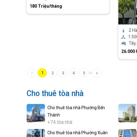
180 Triệu/tháng
2 Hầ
1.5
Tây,
26.000
...
1
«
2
3
4
5
»
Cho thuê tòa nhà
Cho thuê tòa nhà Phường Bến
Thành
+74 tòa nhà
Cho thuê tòa nhà Phường Xuân