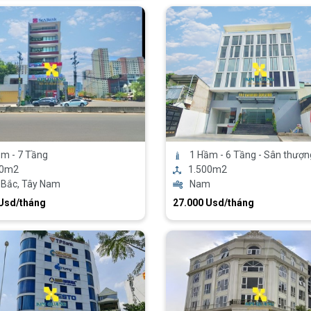
m - 7 Tầng
1 Hầm - 6 Tầng - Sân thượn
20m2
1.500m2
 Bắc, Tây Nam
Nam
 Usd/tháng
27.000 Usd/tháng