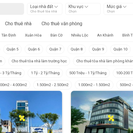
Loại nhà đất
Khu vực
Mức giá
Cho thuê tòa nhà
Chọn
Chọn
Cho thuê nhà
Cho thuê văn phòng
Tân Định
Xuân Hòa
Bàn Cờ
Nhiêu Lộc
An Khánh
Bình 
Quận 5
Quận 6
Quận 7
Quận 8
Quận 9
Quận 10
ạn
Cho thuê tòa nhà làm trường học
Cho thuê tòa nhà làm phòng khám
 - 3 Tỷ/Tháng
1 Tỷ - 2 Tỷ/Tháng
500 Triệu - 1 Tỷ/Tháng
100-200 T
500m2 - 4.000m2
1.500m2 - 2.500m2
1.000m2 - 1.500m2
500m2 