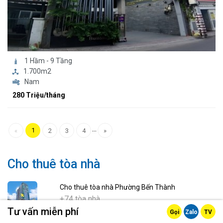
1 Hầm - 9 Tầng
1.700m2
Nam
280 Triệu/tháng
...
1
«
2
3
4
»
Cho thuê tòa nhà
Cho thuê tòa nhà Phường Bến Thành
+74 tòa nhà
Tư vấn miễn phí
Gọi
Zalo
TV
Cho thuê tòa nhà Phường Sài Gòn