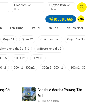
Diện tích
Hướng nhà
Chọn
Chọn
0903 816 665
Zalo
nh
Bình Trưng
Cát Lái
Tân Hòa
Tân Sơn Nhất
Bảy Hiền
Quận 11
Quận 12
Quận Tân Bình
Quận Phú Nhuận
Quận 
phòng cho thuê giá rẻ
Officetel cho thuê
 - 15
10 -->12
Dưới 10
00m2
500m2 - 800m2
300m2 - 500m2
200m2 - 300m2
100m
ờng Cầu
Cho thuê tòa nhà Phường Tân
Định
+109 tòa nhà