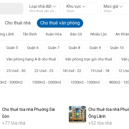
Loại nhà đất
Khu vực
Mức giá
Cho thuê văn phòng
Chọn
Chọn
Cho thuê nhà
Cho thuê văn phòng
Ông Lãnh
Tân Định
Xuân Hòa
Bàn Cờ
Nhiêu Lộc
An Khá
Quận 5
Quận 6
Quận 7
Quận 8
Quận 9
Quận 10
Văn phòng hạng A-B cho thuê
Văn phòng trọn gói cho thuê
Văn 
25 Usd - 30
22 Usd - 25
18 Usd - 22
15 Usd - 18
12 Usd
0m2 - 3000m2
1500m2 - 2000m2
1200m2 - 1500m2
800m2 - 12
Cho thuê tòa nhà Phường Sài
Cho thuê tòa nhà Phư
Gòn
Ông Lãnh
+77 tòa nhà
+52 tòa nhà