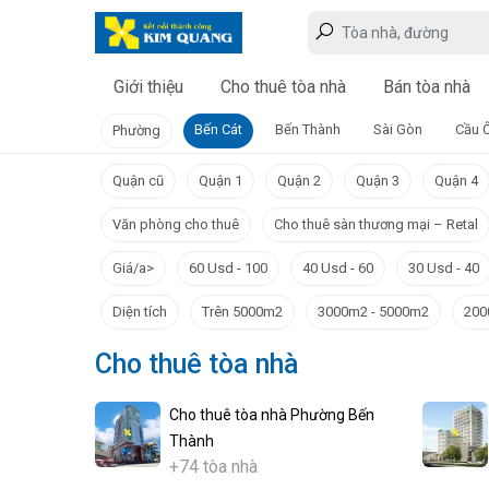
Giới thiệu
Cho thuê tòa nhà
Bán tòa nhà
Bến Cát
Bến Thành
Sài Gòn
Cầu 
Phường
Quận cũ
Quận 1
Quận 2
Quận 3
Quận 4
Văn phòng cho thuê
Cho thuê sàn thương mại – Retal
Giá/a>
60 Usd - 100
40 Usd - 60
30 Usd - 40
Diện tích
Trên 5000m2
3000m2 - 5000m2
200
Cho thuê tòa nhà
Cho thuê tòa nhà Phường Bến
Thành
+74 tòa nhà