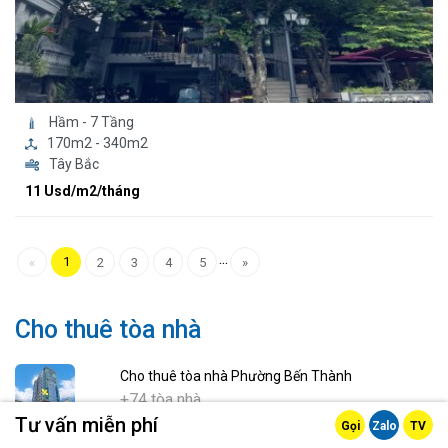
Hầm - 7 Tầng
170m2 - 340m2
Tây Bắc
11 Usd/m2/tháng
...
1
«
2
3
4
5
»
Cho thuê tòa nhà
Cho thuê tòa nhà Phường Bến Thành
+74 tòa nhà
Tư vấn miễn phí
Gọi
Zalo
TV
Cho thuê tòa nhà Phường Sài Gòn