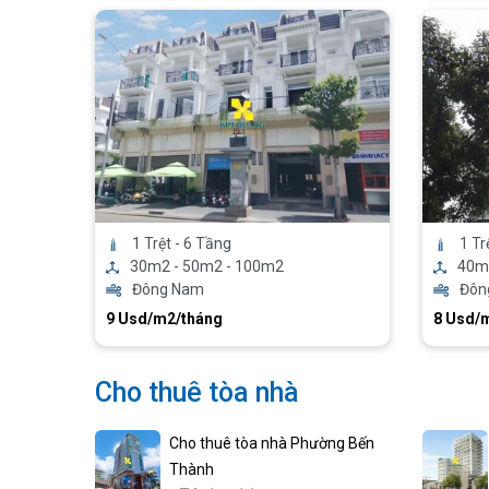
1 Trệt - 6 Tầng
1 Tr
30m2 - 50m2 - 100m2
40m
Đông Nam
Đôn
9 Usd/m2/tháng
8 Usd/
Cho thuê tòa nhà
Cho thuê tòa nhà Phường Bến
Thành