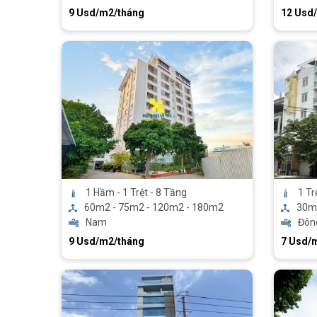
9 Usd/m2/tháng
12 Usd
1 Hầm - 1 Trệt - 8 Tầng
1 Tr
60m2 - 75m2 - 120m2 - 180m2
30m
Nam
Đôn
9 Usd/m2/tháng
7 Usd/