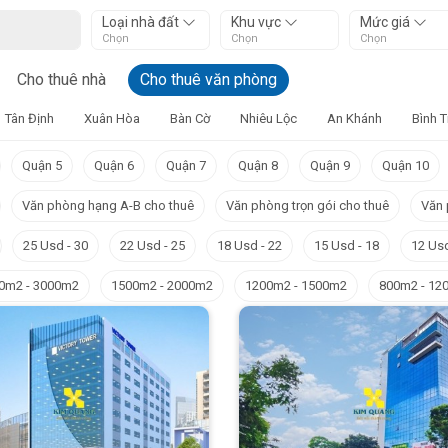
Loại nhà đất
Khu vực
Mức giá
Chọn
Chọn
Chọn
Cho thuê nhà
Cho thuê văn phòng
Tân Định
Xuân Hòa
Bàn Cờ
Nhiêu Lộc
An Khánh
Bình 
Quận 5
Quận 6
Quận 7
Quận 8
Quận 9
Quận 10
Văn phòng hạng A-B cho thuê
Văn phòng trọn gói cho thuê
Văn 
25 Usd - 30
22 Usd - 25
18 Usd - 22
15 Usd - 18
12 Usd
0m2 - 3000m2
1500m2 - 2000m2
1200m2 - 1500m2
800m2 - 12