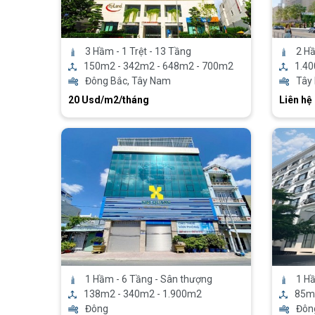
3 Hầm - 1 Trệt - 13 Tầng
2 Hầ
150m2 - 342m2 - 648m2 - 700m2
1.4
Đông Bắc, Tây Nam
Tây
20 Usd/m2/tháng
Liên hệ
1 Hầm - 6 Tầng - Sân thượng
1 Hầ
138m2 - 340m2 - 1.900m2
85m
Đông
Đôn