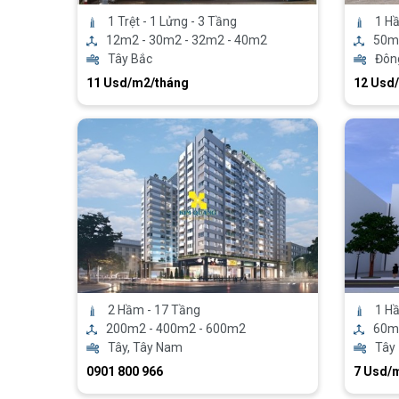
1 Trệt - 1 Lửng - 3 Tầng
1 Hầ
12m2 - 30m2 - 32m2 - 40m2
50m
Tây Bắc
Đôn
11 Usd/m2/tháng
12 Usd
2 Hầm - 17 Tầng
1 Hầ
200m2 - 400m2 - 600m2
60m
Tây, Tây Nam
Tây
0901 800 966
7 Usd/