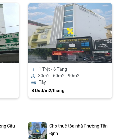
1 Trệt - 6 Tầng
30m2 - 60m2 - 90m2
Tây
8 Usd/m2/tháng
ờng Cầu
Cho thuê tòa nhà Phường Tân
Định