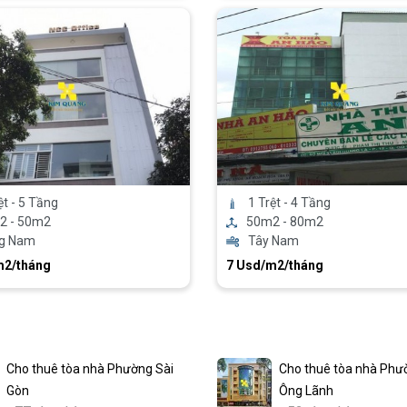
ệt - 5 Tầng
1 Trệt - 4 Tầng
2 - 50m2
50m2 - 80m2
g Nam
Tây Nam
m2/tháng
7 Usd/m2/tháng
Cho thuê tòa nhà Phường Sài
Cho thuê tòa nhà Phư
Gòn
Ông Lãnh