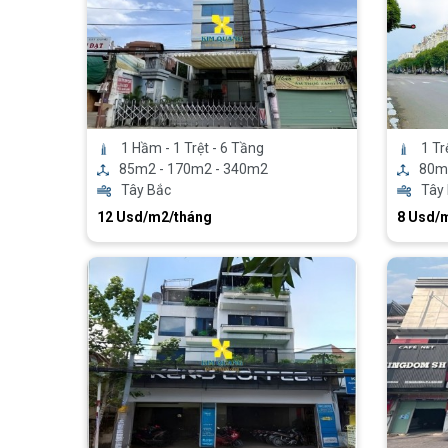
1 Hầm - 1 Trệt - 6 Tầng
1 Tr
85m2 - 170m2 - 340m2
80m
Tây Bắc
Tây
12 Usd/m2/tháng
8 Usd/