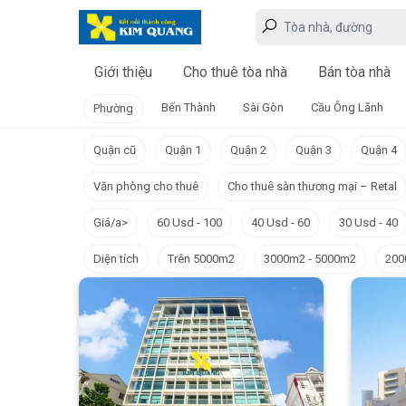
Giới thiệu
Cho thuê tòa nhà
Bán tòa nhà
Bến Thành
Sài Gòn
Cầu Ông Lãnh
Phường
Quận cũ
Quận 1
Quận 2
Quận 3
Quận 4
Văn phòng cho thuê
Cho thuê sàn thương mại – Retal
Giá/a>
60 Usd - 100
40 Usd - 60
30 Usd - 40
Diện tích
Trên 5000m2
3000m2 - 5000m2
200