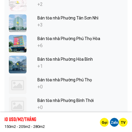
+2
Bán tòa nhà Phường Tân Sơn Nhì
+3
Bán tòa nhà Phường Phú Thọ Hòa
+6
Bán tòa nhà Phường Hòa Bình
+1
Bán tòa nhà Phường Phú Thọ
+0
Bán tòa nhà Phường Bình Thới
+0
10 Usd/m2/tháng
Bán tòa nhà Phường Minh Phụng
Gọi
Zalo
TV
150m2 - 205m2 - 280m2
+1