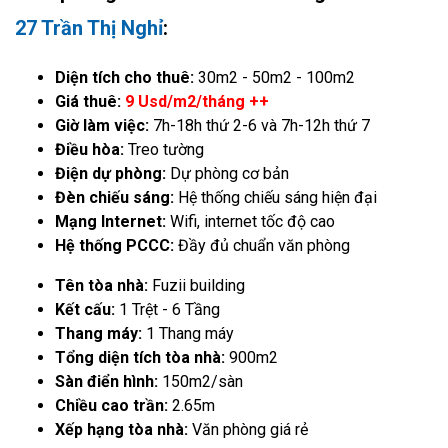
27 Trần Thị Nghỉ
:
Diện tích cho thuê:
30m2 - 50m2 - 100m2
Giá thuê:
9 Usd/m2/tháng ++
Giờ làm việc:
7h-18h thứ 2-6 và 7h-12h thứ 7
Điều hòa:
Treo tường
Điện dự phòng:
Dự phòng cơ bản
Đèn chiếu sáng:
Hệ thống chiếu sáng hiện đại
Mạng Internet:
Wifi, internet tốc độ cao
Hệ thống PCCC:
Đầy đủ chuẩn văn phòng
Tên tòa nhà:
Fuzii building
Kết cấu:
1 Trệt - 6 Tầng
Thang máy:
1 Thang máy
Tổng diện tích tòa nhà:
900m2
Sàn điển hình:
150m2/sàn
Chiều cao trần:
2.65m
Xếp hạng tòa nhà:
Văn phòng giá rẻ