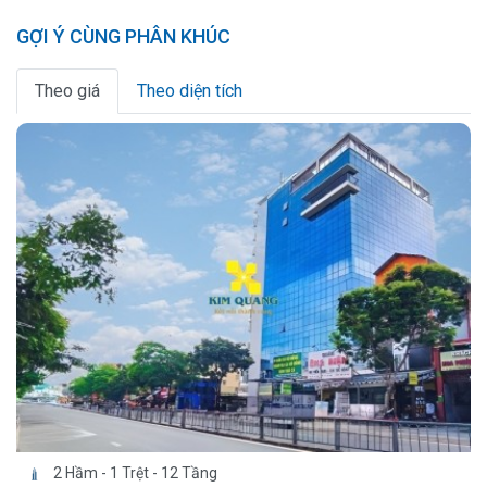
GỢI Ý CÙNG PHÂN KHÚC
Theo giá
Theo diện tích
2 Hầm - 1 Trệt - 12 Tầng