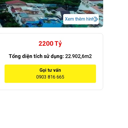
Xem thêm hình
2200 Tỷ
Tổng diện tích sử dụng:
22.902,6m2
Gọi tư vấn
0903 816 665