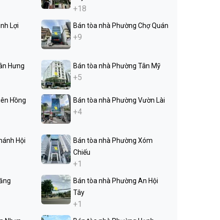
+18
nh Lợi
Bán tòa nhà Phường Chợ Quán
+9
ân Hưng
Bán tòa nhà Phường Tân Mỹ
+5
iên Hồng
Bán tòa nhà Phường Vườn Lài
+4
hánh Hội
Bán tòa nhà Phường Xóm
Chiếu
+1
Tăng
Bán tòa nhà Phường An Hội
Tây
+1