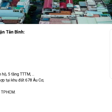
uận Tân Bình:
hộ, 5 tầng TTTM, ...
hợp tại khu đất 678 Âu Cơ,
nh, TPHCM.