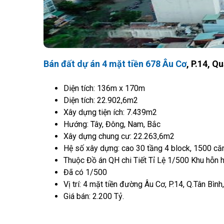
Bán đất dự án 4 mặt tiền 678 Âu Cơ
, P.14, Q
Diện tích: 136m x 170m
Diện tích: 22.902,6m2
Xây dựng tiện ích: 7.439m2
Hướng: Tây, Đông, Nam, Bắc
Xây dựng chung cư: 22.263,6m2
Hệ số xây dựng: cao 30 tầng 4 block, 1500 căn 
Thuộc Đồ án QH chi Tiết Tỉ Lệ 1/500 Khu hỗn 
Đã có 1/500
Vị trí: 4 mặt tiền đường Âu Cơ, P.14, Q.Tân Bì
Giá bán: 2.200 Tỷ.