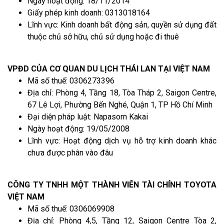
Ngày hoạt động: 18/11/2014
Giấy phép kinh doanh: 0313018164
Lĩnh vực: Kinh doanh bất động sản, quyền sử dụng đất
thuộc chủ sở hữu, chủ sử dụng hoặc đi thuê
VPĐD CỦA CƠ QUAN DU LỊCH THÁI LAN TẠI VIỆT NAM
Mã số thuế: 0306273396
Địa chỉ: Phòng 4, Tầng 18, Tòa Tháp 2, Saigon Centre,
67 Lê Lợi, Phường Bến Nghé, Quận 1, TP Hồ Chí Minh
Đại diện pháp luật: Napasorn Kakai
Ngày hoạt động: 19/05/2008
Lĩnh vực: Hoạt động dịch vụ hỗ trợ kinh doanh khác
chưa được phân vào đâu
CÔNG TY TNHH MỘT THÀNH VIÊN TÀI CHÍNH TOYOTA
VIỆT NAM
Mã số thuế: 0306069908
Địa chỉ: Phòng 4,5, Tầng 12, Saigon Centre Tòa 2,