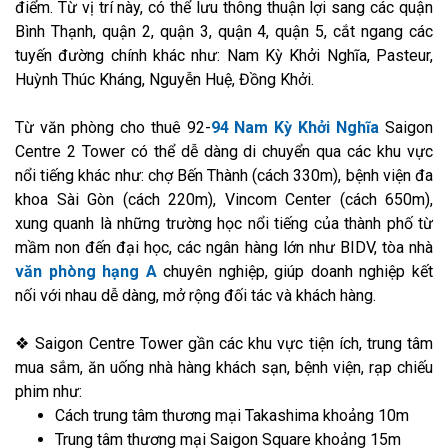
điểm. Từ vị trí này, có thể lưu thông thuận lợi sang các quận
Bình Thạnh, quận 2, quận 3, quận 4, quận 5, cắt ngang các
tuyến đường chính khác như: Nam Kỳ Khởi Nghĩa, Pasteur,
Huỳnh Thúc Kháng, Nguyễn Huệ, Đồng Khởi.
Từ văn phòng cho thuê 92-
94 Nam Kỳ Khởi Nghĩa
Saigon
Centre 2 Tower có thể dễ dàng di chuyển qua các khu vực
nổi tiếng khác như: chợ Bến Thành (cách 330m), bệnh viện đa
khoa Sài Gòn (cách 220m), Vincom Center (cách 650m),
xung quanh là những trường học nổi tiếng của thành phố từ
mầm non đến đại học, các ngân hàng lớn như BIDV, tòa nhà
văn phòng hạng A
chuyên nghiệp, giúp doanh nghiệp kết
nối với nhau dễ dàng, mở rộng đối tác và khách hàng.
❖ Saigon Centre Tower gần các khu vực tiện ích, trung tâm
mua sắm, ăn uống nhà hàng khách sạn, bệnh viện, rạp chiếu
phim như:
Cách trung tâm thương mại Takashima khoảng 10m
Trung tâm thương mại Saigon Square khoảng 15m