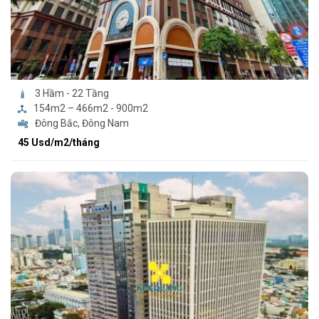
3 Hầm - 22 Tầng
154m2 – 466m2 - 900m2
Đông Bắc, Đông Nam
45 Usd/m2/tháng