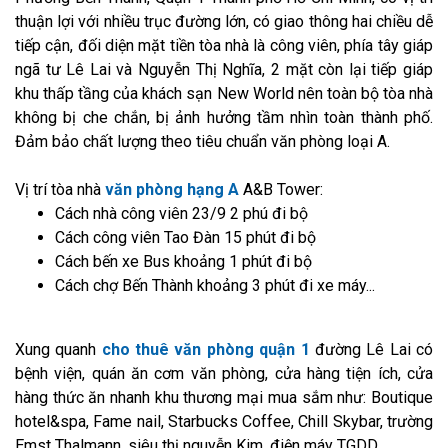
thuận lợi với nhiều trục đường lớn, có giao thông hai chiều dễ
tiếp cận, đối diện mặt tiền tòa nhà là công viên, phía tây giáp
ngã tư Lê Lai và Nguyễn Thị Nghĩa, 2 mặt còn lại tiếp giáp
khu thấp tầng của khách sạn New World nên toàn bộ tòa nhà
không bị che chắn, bị ảnh hưởng tầm nhìn toàn thành phố.
Đảm bảo chất lượng theo tiêu chuẩn văn phòng loại A.
Vị trí tòa nhà
văn phòng hạng A
A&B Tower:
Cách nhà công viên 23/9 2 phú đi bộ
Cách công viên Tao Đàn 15 phút đi bộ
Cách bến xe Bus khoảng 1 phút đi bộ
Cách chợ Bến Thành khoảng 3 phút đi xe máy...
Xung quanh
cho thuê văn phòng quận 1
đường Lê Lai có
bệnh viện, quán ăn cơm văn phòng, cửa hàng tiện ích, cửa
hàng thức ăn nhanh khu thương mại mua sắm như: Boutique
hotel&spa, Fame nail, Starbucks Coffee, Chill Skybar, trường
Emst Thalmann, siêu thị nguyễn Kim, điện máy TGDD....