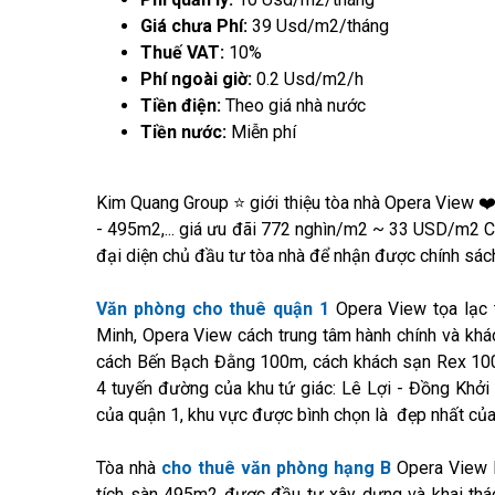
Giá chưa Phí:
39 Usd/m2/tháng
Thuế VAT:
10%
Phí ngoài giờ:
0.2 Usd/m2/h
Tiền điện:
Theo giá nhà nước
Tiền nước:
Miễn phí
Kim Quang Group ⭐ giới thiệu tòa nhà Opera View ❤
- 495m2,... giá ưu đãi 772 nghìn/m2 ~ 33 USD/m2 
đại diện chủ đầu tư tòa nhà để nhận được chính sác
Văn phòng cho thuê quận 1
Opera View tọa lạc 
Minh, Opera View cách trung tâm hành chính và khá
cách Bến Bạch Đằng 100m, cách khách sạn Rex 100
4 tuyến đường của khu tứ giác: Lê Lợi - Đồng Khở
của quận 1, khu vực được bình chọn là đẹp nhất của
Tòa nhà
cho thuê văn phòng hạng B
Opera View B
tích sàn 495m2 được đầu tư xây dựng và khai thá