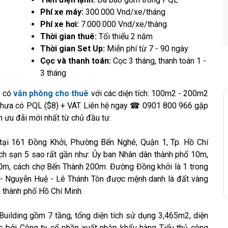
Phí xe máy:
300.000 Vnd/xe/tháng
Phí xe hơi:
7.000.000 Vnd/xe/tháng
Thời gian thuê:
Tối thiểu 2 năm
Thời gian Set Up:
Miễn phí từ 7 - 90 ngày
Cọc và thanh toán:
Cọc 3 tháng, thanh toán 1 -
3 tháng
️ có
văn phòng cho thuê
với các diện tích: 100m2 - 200m2
Chưa có PQL ($8) + VAT. Liên hệ ngay ☎ 0901 800 966 gặp
h ưu đãi mới nhất từ chủ đầu tư.
tại 161 Đồng Khởi, Phường Bến Nghé, Quận 1, Tp. Hồ Chí
ch sạn 5 sao rất gần như: Ủy ban Nhân dân thành phố 10m,
m, cách chợ Bến Thành 200m. Đường Đồng khởi là 1 trong
i - Nguyễn Huệ - Lê Thánh Tôn được mệnh danh là đất vàng
 thành phố Hồ Chí Minh.
uilding gồm 7 tầng, tổng diện tích sử dụng 3,465m2, diện
c bởi Công ty cổ phần xuất nhập khẩu hàng Tiểu thủ công