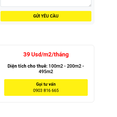
GỬI YÊU CẦU
39 Usd/m2/tháng
Diện tích cho thuê:
100m2 - 200m2 -
495m2
Gọi tư vấn
0903 816 665