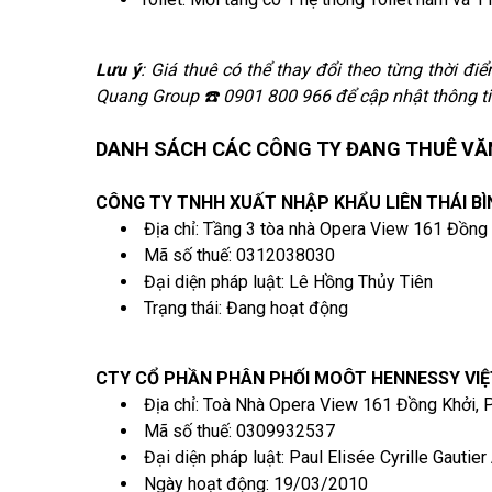
Lưu ý
: Giá thuê có thể thay đổi theo từng thời điể
Quang Group ☎️ 0901 800 966 để cập nhật thông ti
DANH SÁCH CÁC CÔNG TY ĐANG THUÊ VĂN
CÔNG TY TNHH XUẤT NHẬP KHẨU LIÊN THÁI B
Địa chỉ: Tầng 3 tòa nhà Opera View 161 Đồng
Mã số thuế: 0312038030
Đại diện pháp luật: Lê Hồng Thủy Tiên
Trạng thái: Đang hoạt động
CTY CỔ PHẦN PHÂN PHỐI MOÔT HENNESSY VI
Địa chỉ: Toà Nhà Opera View 161 Đồng Khởi,
Mã số thuế: 0309932537
Đại diện pháp luật: Paul Elisée Cyrille Gautier 
Ngày hoạt động: 19/03/2010