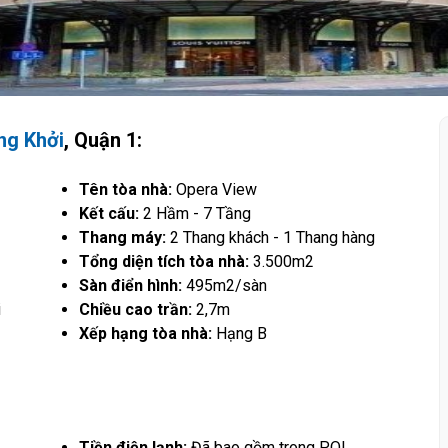
ng Khởi
, Quận 1:
Tên tòa nhà:
Opera View
Kết cấu:
2 Hầm - 7 Tầng
Thang máy:
2 Thang khách - 1 Thang hàng
Tổng diện tích tòa nhà:
3.500m2
Sàn điển hình:
495m2/sàn
i
Chiều cao trần:
2,7m
Xếp hạng tòa nhà:
Hạng B
Tiền điện lạnh:
Đã bao gồm trong PQL