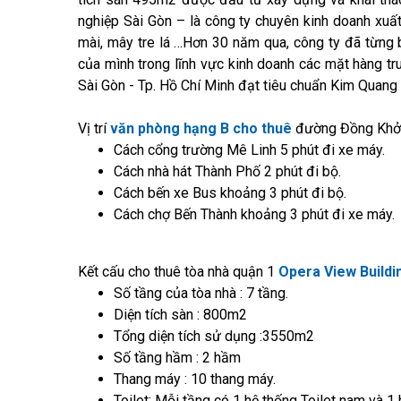
nghiệp Sài Gòn – là công ty chuyên kinh doanh xu
mài, mây tre lá …Hơn 30 năm qua, công ty đã từng 
của mình trong lĩnh vực kinh doanh các mặt hàng tr
Sài Gòn - Tp. Hồ Chí Minh đạt tiêu chuẩn Kim Quang
Vị trí
văn phòng hạng B cho thuê
đường Đồng Khởi 
Cách cổng trường Mê Linh 5 phút đi xe máy.
Cách nhà hát Thành Phố 2 phút đi bộ.
Cách bến xe Bus khoảng 3 phút đi bộ.
Cách chợ Bến Thành khoảng 3 phút đi xe máy.
Kết cấu cho thuê tòa nhà quận 1
Opera View Buildi
Số tầng của tòa nhà : 7 tầng.
Diện tích sàn : 800m2
Tổng diện tích sử dụng :3550m2
Số tầng hầm : 2 hầm
Thang máy : 10 thang máy.
Toilet: Mỗi tầng có 1 hệ thống Toilet nam và 1 h