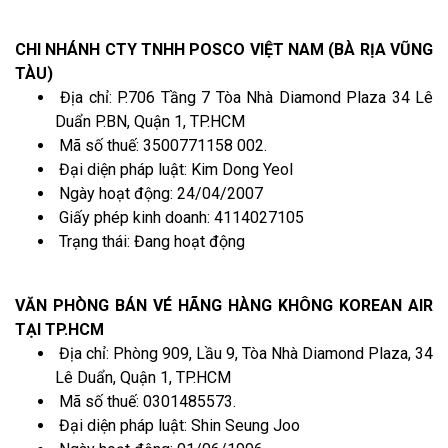
CHI NHÁNH CTY TNHH POSCO VIỆT NAM (BÀ RỊA VŨNG
TÀU)
Địa chỉ: P.706 Tầng 7 Tòa Nhà Diamond Plaza 34 Lê
Duẩn P.BN, Quận 1, TP.HCM
Mã số thuế: 3500771158 002.
Đại diện pháp luật: Kim Dong Yeol
Ngày hoạt động: 24/04/2007
Giấy phép kinh doanh: 4114027105
Trạng thái: Đang hoạt động
VĂN PHÒNG BÁN VÉ HÃNG HÀNG KHÔNG KOREAN AIR
TẠI TP.HCM
Địa chỉ: Phòng 909, Lầu 9, Tòa Nhà Diamond Plaza, 34
Lê Duẩn, Quận 1, TP.HCM
Mã số thuế: 0301485573.
Đại diện pháp luật: Shin Seung Joo