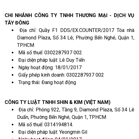
CHI NHÁNH CÔNG TY TNHH THƯƠNG MẠI - DỊCH VỤ
TÂY ĐÔNG
Địa chỉ: Quầy F1 DDS/EX.COUNTER/2017 Tòa nhà
Diamond Plaza, Số 34 Lê, Phường Bến Nghé, Quận 1,
TP.HCM
Mã số thuế: 0302287937 002.
Đại diện pháp luật: Lê Duy Tiến
Ngày hoạt động: 18/01/2017
Giấy phép kinh doanh: 0302287937 002
Trạng thái: Đang hoạt động
CÔNG TY LUẬT TNHH SHIN & KIM (VIỆT NAM)
Địa chỉ: Phòng 922, Tầng 9, Diamond Plaza, Số 34 Lê
Duẩn, Phường Bến Nghé, Quận 1, TP.HCM
Mã số thuế: 0314194814.
Đại diện pháp luật: Yeongmin Gil