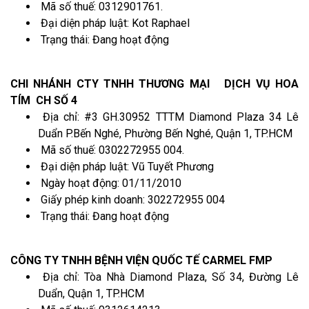
Mã số thuế: 0312901761.
Đại diện pháp luật: Kot Raphael
Trạng thái: Đang hoạt động
CHI NHÁNH CTY TNHH THƯƠNG MẠI DỊCH VỤ HOA
TÍM CH SỐ 4
Địa chỉ: #3 GH.30952 TTTM Diamond Plaza 34 Lê
Duẩn P.Bến Nghé, Phường Bến Nghé, Quận 1, TP.HCM
Mã số thuế: 0302272955 004.
Đại diện pháp luật: Vũ Tuyết Phương
Ngày hoạt động: 01/11/2010
Giấy phép kinh doanh: 302272955 004
Trạng thái: Đang hoạt động
CÔNG TY TNHH BỆNH VIỆN QUỐC TẾ CARMEL FMP
Địa chỉ: Tòa Nhà Diamond Plaza, Số 34, Đường Lê
Duẩn, Quận 1, TP.HCM