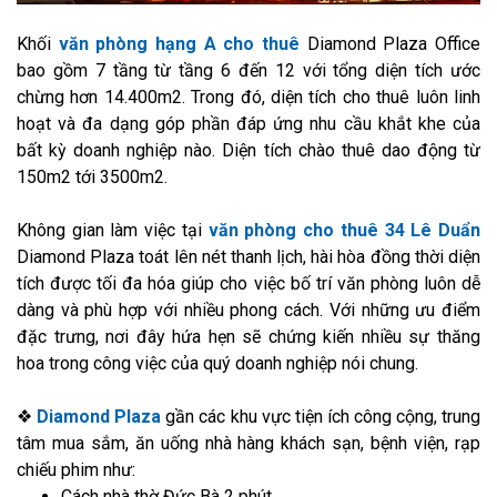
Khối
văn phòng hạng A cho thuê
Diamond Plaza Office
bao gồm 7 tầng từ tầng 6 đến 12 với tổng diện tích ước
chừng hơn 14.400m2. Trong đó, diện tích cho thuê luôn linh
hoạt và đa dạng góp phần đáp ứng nhu cầu khắt khe của
bất kỳ doanh nghiệp nào. Diện tích chào thuê dao động từ
150m2 tới 3500m2.
Không gian làm việc tại
văn phòng cho thuê 34 Lê Duẩn
Diamond Plaza toát lên nét thanh lịch, hài hòa đồng thời diện
tích được tối đa hóa giúp cho việc bố trí văn phòng luôn dễ
dàng và phù hợp với nhiều phong cách. Với những ưu điểm
đặc trưng, nơi đây hứa hẹn sẽ chứng kiến nhiều sự thăng
hoa trong công việc của quý doanh nghiệp nói chung.
❖
Diamond Plaza
gần các khu vực tiện ích công cộng, trung
tâm mua sắm, ăn uống nhà hàng khách sạn, bệnh viện, rạp
chiếu phim như:
Cách nhà thờ Đức Bà 2 phút