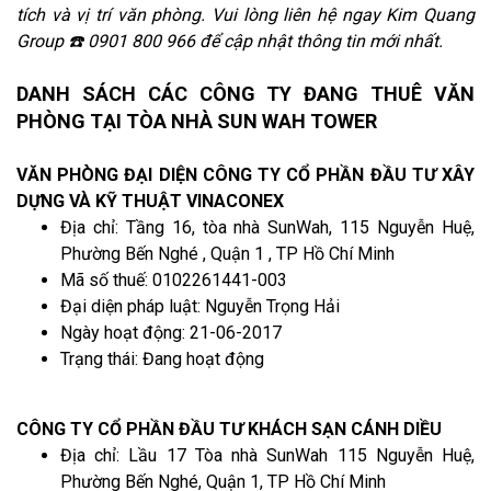
tích và vị trí văn phòng. Vui lòng liên hệ ngay Kim Quang
Group ☎️ 0901 800 966 để cập nhật thông tin mới nhất.
DANH SÁCH CÁC CÔNG TY ĐANG THUÊ VĂN
PHÒNG TẠI TÒA NHÀ SUN WAH TOWER
VĂN PHÒNG ĐẠI DIỆN CÔNG TY CỔ PHẦN ĐẦU TƯ XÂY
DỰNG VÀ KỸ THUẬT VINACONEX
Địa chỉ: Tầng 16, tòa nhà SunWah, 115 Nguyễn Huệ,
Phường Bến Nghé , Quận 1 , TP Hồ Chí Minh
Mã số thuế: 0102261441-003
Đại diện pháp luật: Nguyễn Trọng Hải
Ngày hoạt động: 21-06-2017
Trạng thái: Đang hoạt động
CÔNG TY CỔ PHẦN ĐẦU TƯ KHÁCH SẠN CÁNH DIỀU
Địa chỉ: Lầu 17 Tòa nhà SunWah 115 Nguyễn Huệ,
Phường Bến Nghé, Quận 1, TP Hồ Chí Minh