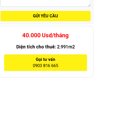
GỬI YÊU CẦU
40.000 Usd/tháng
Diện tích cho thuê:
2.991m2
Gọi tư vấn
0903 816 665