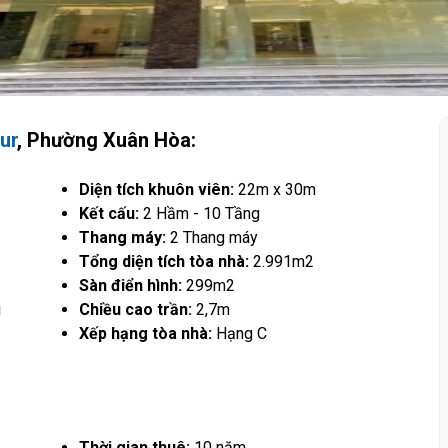
ur
, Phường Xuân Hòa:
Diện tích khuôn viên:
22m x 30m
Kết cấu:
2 Hầm - 10 Tầng
Thang máy:
2 Thang máy
Tổng diện tích tòa nhà:
2.991m2
Sàn điển hình:
299m2
i
Chiều cao trần:
2,7m
Xếp hạng tòa nhà:
Hạng C
Thời gian thuê:
10 năm