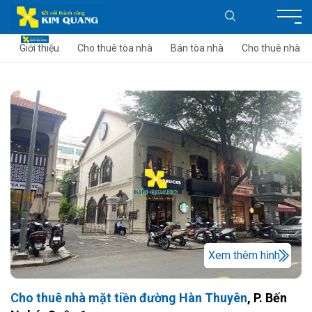
Giới thiệu
Cho thuê tòa nhà
Bán tòa nhà
Cho thuê nhà
Xem thêm hình
Cho thuê nhà mặt tiền đường Hàn Thuyên
, P. Bến