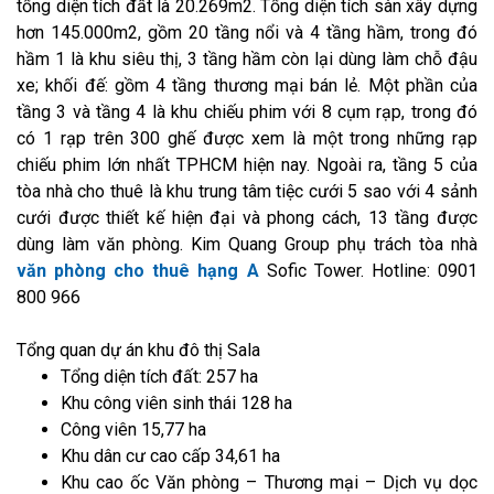
tổng diện tích đất là 20.269m2. Tổng diện tích sàn xây dựng
hơn 145.000m2, gồm 20 tầng nổi và 4 tầng hầm, trong đó
hầm 1 là khu siêu thị, 3 tầng hầm còn lại dùng làm chỗ đậu
xe; khối đế: gồm 4 tầng thương mại bán lẻ. Một phần của
tầng 3 và tầng 4 là khu chiếu phim với 8 cụm rạp, trong đó
có 1 rạp trên 300 ghế được xem là một trong những rạp
chiếu phim lớn nhất TPHCM hiện nay. Ngoài ra, tầng 5 của
tòa nhà cho thuê là khu trung tâm tiệc cưới 5 sao với 4 sảnh
cưới được thiết kế hiện đại và phong cách, 13 tầng được
dùng làm văn phòng. Kim Quang Group phụ trách tòa nhà
văn phòng cho thuê hạng A
Sofic Tower. Hotline: 0901
800 966
Tổng quan dự án khu đô thị Sala
Tổng diện tích đất: 257 ha
Khu công viên sinh thái 128 ha
Công viên 15,77 ha
Khu dân cư cao cấp 34,61 ha
Khu cao ốc Văn phòng – Thương mại – Dịch vụ dọc