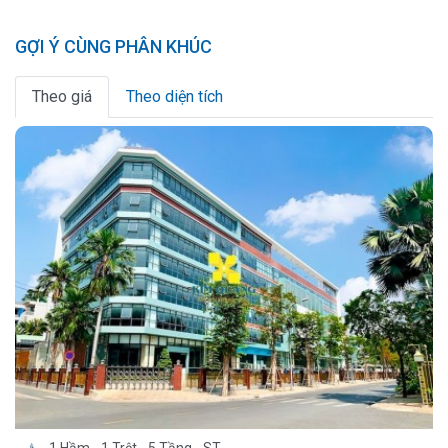
GỢI Ý CÙNG PHÂN KHÚC
Theo giá
Theo diện tích
1 Hầm - 1 Trệt - 5 Tầng - ST