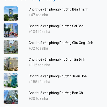
Cho thuê văn phòng Phường Bến Thành
+47 tòa nhà
Cho thuê văn phòng Phường Sài Gòn
+134 tòa nhà
Cho thuê văn phòng Phường Cầu Ông Lãnh
+32 tòa nhà
Cho thuê văn phòng Phường Tân Định
+112 tòa nhà
Cho thuê văn phòng Phường Xuân Hòa
+155 tòa nhà
Cho thuê văn phòng Phường Bàn Cờ
+30 tòa nhà