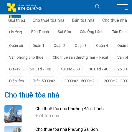
Giới thiệu
Cho thuê tòa nhà
Bán tòa nhà
Cho thuê nhà
Bến Thành
Sài Gòn
Cầu Ông Lãnh
Tân Định
Phường
Quận cũ
Quận 1
Quận 2
Quận 3
Quận 4
Quận 5
Văn phòng cho thuê
Cho thuê sàn thương mại – Retal
Văn phò
Giá/a>
60 Usd - 100
40 Usd - 60
30 Usd - 40
25 Usd -
Diện tích
Trên 5000m2
3000m2 - 5000m2
2000m2 - 3000
Cho thuê tòa nhà
Cho thuê tòa nhà Phường Bến Thành
+74 tòa nhà
Cho thuê tòa nhà Phường Sài Gòn