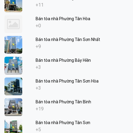
+11
Bán tòa nhà Phường Tân Hòa
+0
Bán tòa nhà Phường Tân Sơn Nhất
+9
Bán tòa nhà Phường Bảy Hiền
+3
Bán tòa nhà Phường Tân Sơn Hòa
+3
Bán tòa nhà Phường Tân Bình
+19
Bán tòa nhà Phường Tân Sơn
+5