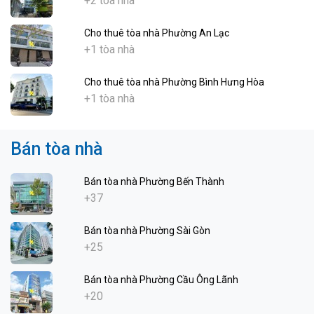
+2 tòa nhà
Cho thuê tòa nhà Phường An Lạc
+1 tòa nhà
Cho thuê tòa nhà Phường Bình Hưng Hòa
+1 tòa nhà
Bán tòa nhà
Bán tòa nhà Phường Bến Thành
+37
Bán tòa nhà Phường Sài Gòn
+25
Bán tòa nhà Phường Cầu Ông Lãnh
+20