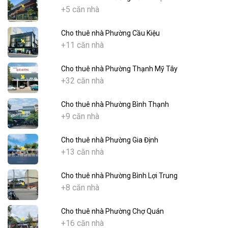
+5 căn nhà
Cho thuê nhà Phường Cầu Kiệu
+11 căn nhà
Cho thuê nhà Phường Thạnh Mỹ Tây
+32 căn nhà
Cho thuê nhà Phường Bình Thạnh
+9 căn nhà
Cho thuê nhà Phường Gia Định
+13 căn nhà
Cho thuê nhà Phường Bình Lợi Trung
+8 căn nhà
Cho thuê nhà Phường Chợ Quán
+16 căn nhà