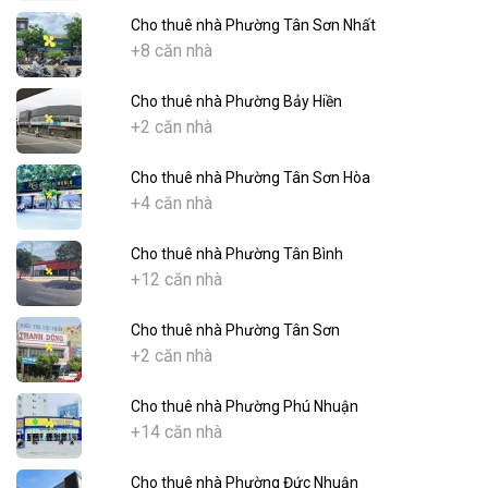
Cho thuê nhà Phường Tân Sơn Nhất
+8 căn nhà
Cho thuê nhà Phường Bảy Hiền
+2 căn nhà
Cho thuê nhà Phường Tân Sơn Hòa
+4 căn nhà
Cho thuê nhà Phường Tân Bình
+12 căn nhà
Cho thuê nhà Phường Tân Sơn
+2 căn nhà
Cho thuê nhà Phường Phú Nhuận
+14 căn nhà
Cho thuê nhà Phường Đức Nhuận