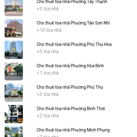
Cho thuê tòa nhà Phường Tây Thạnh
+3 tòa nhà
Cho thuê tòa nhà Phường Tân Sơn Nhì
+10 tòa nhà
Cho thuê tòa nhà Phường Phú Thọ Hòa
+5 tòa nhà
Cho thuê tòa nhà Phường Hòa Bình
+1 tòa nhà
Cho thuê tòa nhà Phường Phú Thọ
+3 tòa nhà
Cho thuê tòa nhà Phường Bình Thới
+2 tòa nhà
Cho thuê tòa nhà Phường Minh Phụng