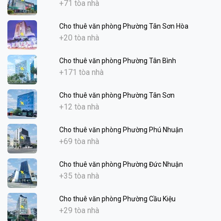
+71 tòa nhà
Cho thuê văn phòng Phường Tân Sơn Hòa
+20 tòa nhà
Cho thuê văn phòng Phường Tân Bình
+171 tòa nhà
Cho thuê văn phòng Phường Tân Sơn
+12 tòa nhà
Cho thuê văn phòng Phường Phú Nhuận
+69 tòa nhà
Cho thuê văn phòng Phường Đức Nhuận
+35 tòa nhà
Cho thuê văn phòng Phường Cầu Kiệu
+29 tòa nhà