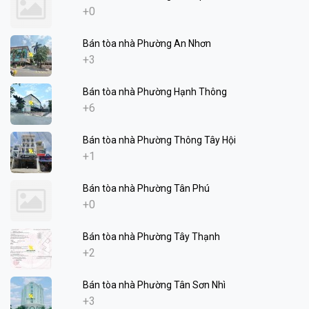
+0
Bán tòa nhà Phường An Nhơn
+3
Bán tòa nhà Phường Hạnh Thông
+6
Bán tòa nhà Phường Thông Tây Hội
+1
Bán tòa nhà Phường Tân Phú
+0
Bán tòa nhà Phường Tây Thạnh
+2
Bán tòa nhà Phường Tân Sơn Nhì
+3