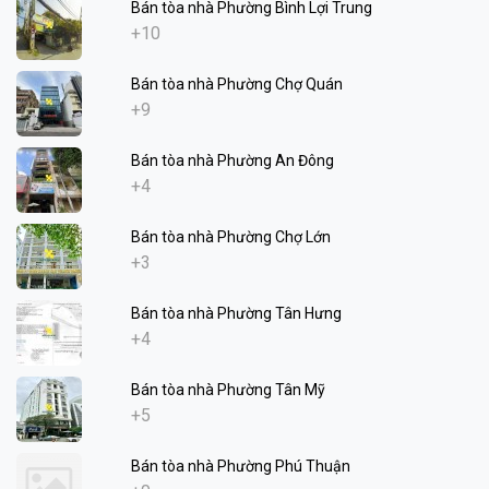
Bán tòa nhà Phường Bình Lợi Trung
+10
Bán tòa nhà Phường Chợ Quán
+9
Bán tòa nhà Phường An Đông
+4
Bán tòa nhà Phường Chợ Lớn
+3
Bán tòa nhà Phường Tân Hưng
+4
Bán tòa nhà Phường Tân Mỹ
+5
Bán tòa nhà Phường Phú Thuận