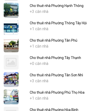
Cho thuê nhà Phường Hạnh Thông
+3 căn nhà
Cho thuê nhà Phường Thông Tây Hội
+1 căn nhà
Cho thuê nhà Phường Tân Phú
+1 căn nhà
Cho thuê nhà Phường Tây Thạnh
+0 căn nhà
Cho thuê nhà Phường Tân Sơn Nhì
+3 căn nhà
Cho thuê nhà Phường Phú Thọ Hòa
+1 căn nhà
Cho thuê nhà Phường Hòa Bình