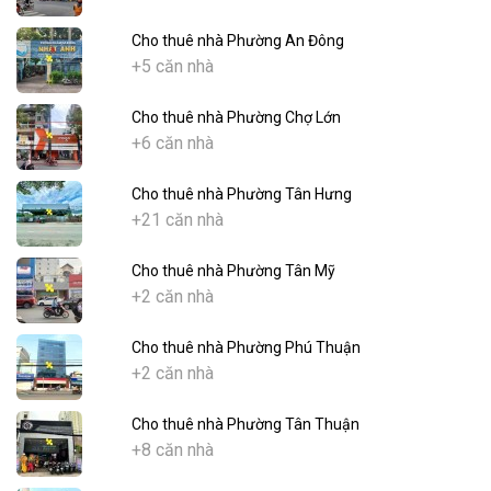
Cho thuê nhà Phường An Đông
+5 căn nhà
Cho thuê nhà Phường Chợ Lớn
+6 căn nhà
Cho thuê nhà Phường Tân Hưng
+21 căn nhà
Cho thuê nhà Phường Tân Mỹ
+2 căn nhà
Cho thuê nhà Phường Phú Thuận
+2 căn nhà
Cho thuê nhà Phường Tân Thuận
+8 căn nhà