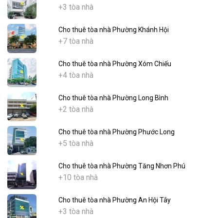
+3 tòa nhà
Cho thuê tòa nhà Phường Khánh Hội
+7 tòa nhà
Cho thuê tòa nhà Phường Xóm Chiếu
+4 tòa nhà
Cho thuê tòa nhà Phường Long Bình
+2 tòa nhà
Cho thuê tòa nhà Phường Phước Long
+5 tòa nhà
Cho thuê tòa nhà Phường Tăng Nhơn Phú
+10 tòa nhà
Cho thuê tòa nhà Phường An Hội Tây
+3 tòa nhà