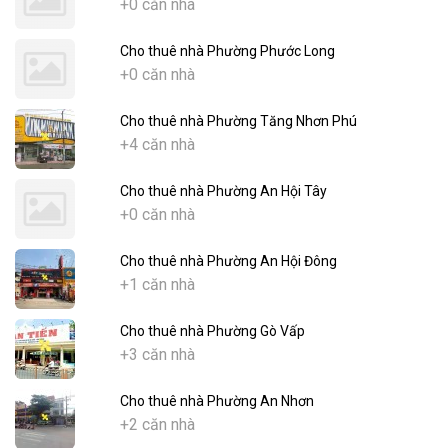
+0 căn nhà
Cho thuê nhà Phường Phước Long
+0 căn nhà
Cho thuê nhà Phường Tăng Nhơn Phú
+4 căn nhà
Cho thuê nhà Phường An Hội Tây
+0 căn nhà
Cho thuê nhà Phường An Hội Đông
+1 căn nhà
Cho thuê nhà Phường Gò Vấp
+3 căn nhà
Cho thuê nhà Phường An Nhơn
+2 căn nhà