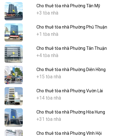
Cho thuê tòa nhà Phường Tân Mỹ
+3 tòa nhà
Cho thuê tòa nhà Phường Phú Thuận
+1 tòa nhà
Cho thuê tòa nhà Phường Tân Thuận
+4 tòa nhà
Cho thuê tòa nhà Phường Diên Hồng
+15 tòa nhà
Cho thuê tòa nhà Phường Vườn Lài
+14 tòa nhà
Cho thuê tòa nhà Phường Hòa Hưng
+31 tòa nhà
Cho thuê tòa nhà Phường Vĩnh Hội