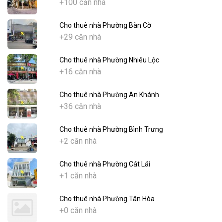
+100 căn nhà
Cho thuê nhà Phường Bàn Cờ
+29 căn nhà
Cho thuê nhà Phường Nhiêu Lộc
+16 căn nhà
Cho thuê nhà Phường An Khánh
+36 căn nhà
Cho thuê nhà Phường Bình Trưng
+2 căn nhà
Cho thuê nhà Phường Cát Lái
+1 căn nhà
Cho thuê nhà Phường Tân Hòa
+0 căn nhà