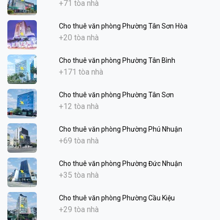
+71 tòa nhà
Cho thuê văn phòng Phường Tân Sơn Hòa
+20 tòa nhà
Cho thuê văn phòng Phường Tân Bình
+171 tòa nhà
Cho thuê văn phòng Phường Tân Sơn
+12 tòa nhà
Cho thuê văn phòng Phường Phú Nhuận
+69 tòa nhà
Cho thuê văn phòng Phường Đức Nhuận
+35 tòa nhà
Cho thuê văn phòng Phường Cầu Kiệu
+29 tòa nhà