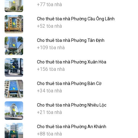
+77 tòa nhà
Cho thuê tòa nhà Phường Cầu Ông Lãnh
+52 tòa nhà
Cho thuê tòa nhà Phường Tân Định
+109 tòa nhà
Cho thuê tòa nhà Phường Xuân Hòa
+156 tòa nhà
Cho thuê tòa nhà Phường Bàn Cờ
+34 tòa nhà
Cho thuê tòa nhà Phường Nhiêu Lộc
+21 tòa nhà
Cho thuê tòa nhà Phường An Khánh
+88 tòa nhà