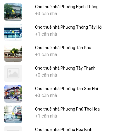
Cho thuê nhà Phường Hạnh Thông
+3 căn nhà
Cho thuê nhà Phường Thông Tây Hội
+1 căn nhà
Cho thuê nhà Phường Tân Phú
+1 căn nhà
Cho thuê nhà Phường Tây Thạnh
+0 căn nhà
Cho thuê nhà Phường Tân Sơn Nhì
+3 căn nhà
Cho thuê nhà Phường Phú Thọ Hòa
+1 căn nhà
Cho thuê nhà Phường Hòa Bình