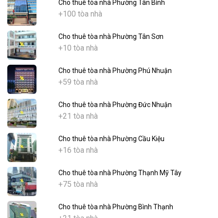
Cho thuê tòa nhà Phường Tân Bình
+100 tòa nhà
Cho thuê tòa nhà Phường Tân Sơn
+10 tòa nhà
Cho thuê tòa nhà Phường Phú Nhuận
+59 tòa nhà
Cho thuê tòa nhà Phường Đức Nhuận
+21 tòa nhà
Cho thuê tòa nhà Phường Cầu Kiệu
+16 tòa nhà
Cho thuê tòa nhà Phường Thạnh Mỹ Tây
+75 tòa nhà
Cho thuê tòa nhà Phường Bình Thạnh