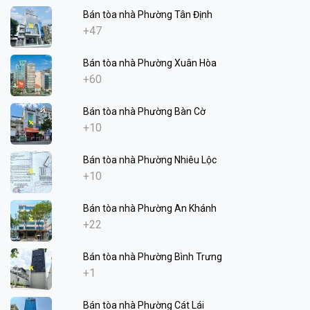
Bán tòa nhà Phường Tân Định
+47
Bán tòa nhà Phường Xuân Hòa
+60
Bán tòa nhà Phường Bàn Cờ
+10
Bán tòa nhà Phường Nhiêu Lộc
+10
Bán tòa nhà Phường An Khánh
+22
Bán tòa nhà Phường Bình Trưng
+1
Bán tòa nhà Phường Cát Lái