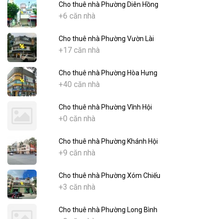
Cho thuê nhà Phường Diên Hồng
+6 căn nhà
Cho thuê nhà Phường Vườn Lài
+17 căn nhà
Cho thuê nhà Phường Hòa Hưng
+40 căn nhà
Cho thuê nhà Phường Vĩnh Hội
+0 căn nhà
Cho thuê nhà Phường Khánh Hội
+9 căn nhà
Cho thuê nhà Phường Xóm Chiếu
+3 căn nhà
Cho thuê nhà Phường Long Bình