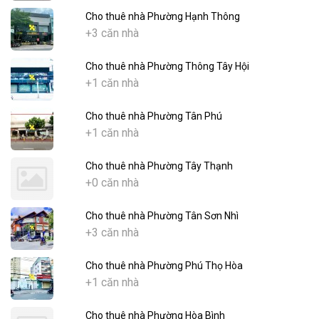
Cho thuê nhà Phường Hạnh Thông
+3 căn nhà
Cho thuê nhà Phường Thông Tây Hội
+1 căn nhà
Cho thuê nhà Phường Tân Phú
+1 căn nhà
Cho thuê nhà Phường Tây Thạnh
+0 căn nhà
Cho thuê nhà Phường Tân Sơn Nhì
+3 căn nhà
Cho thuê nhà Phường Phú Thọ Hòa
+1 căn nhà
Cho thuê nhà Phường Hòa Bình