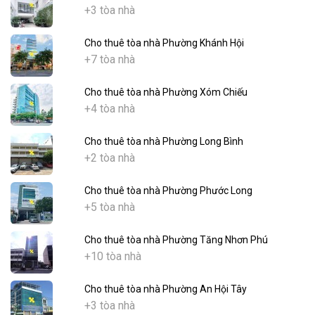
+3 tòa nhà
Cho thuê tòa nhà Phường Khánh Hội
+7 tòa nhà
Cho thuê tòa nhà Phường Xóm Chiếu
+4 tòa nhà
Cho thuê tòa nhà Phường Long Bình
+2 tòa nhà
Cho thuê tòa nhà Phường Phước Long
+5 tòa nhà
Cho thuê tòa nhà Phường Tăng Nhơn Phú
+10 tòa nhà
Cho thuê tòa nhà Phường An Hội Tây
+3 tòa nhà