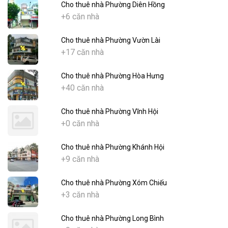
Cho thuê nhà Phường Diên Hồng
+6 căn nhà
Cho thuê nhà Phường Vườn Lài
+17 căn nhà
Cho thuê nhà Phường Hòa Hưng
+40 căn nhà
Cho thuê nhà Phường Vĩnh Hội
+0 căn nhà
Cho thuê nhà Phường Khánh Hội
+9 căn nhà
Cho thuê nhà Phường Xóm Chiếu
+3 căn nhà
Cho thuê nhà Phường Long Bình