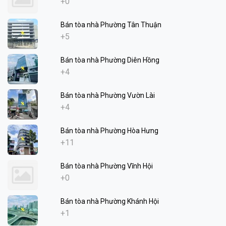
+0
Bán tòa nhà Phường Tân Thuận
+5
Bán tòa nhà Phường Diên Hồng
+4
Bán tòa nhà Phường Vườn Lài
+4
Bán tòa nhà Phường Hòa Hưng
+11
Bán tòa nhà Phường Vĩnh Hội
+0
Bán tòa nhà Phường Khánh Hội
+1