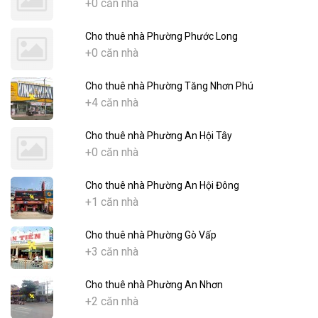
+0 căn nhà
Cho thuê nhà Phường Phước Long
+0 căn nhà
Cho thuê nhà Phường Tăng Nhơn Phú
+4 căn nhà
Cho thuê nhà Phường An Hội Tây
+0 căn nhà
Cho thuê nhà Phường An Hội Đông
+1 căn nhà
Cho thuê nhà Phường Gò Vấp
+3 căn nhà
Cho thuê nhà Phường An Nhơn
+2 căn nhà