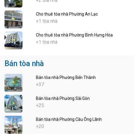
+2 tòa nhà
Cho thuê tòa nhà Phường An Lạc
+1 tòa nhà
Cho thuê tòa nhà Phường Bình Hưng Hòa
+1 tòa nhà
Bán tòa nhà
Bán tòa nhà Phường Bến Thành
+37
Bán tòa nhà Phường Sài Gòn
+25
Bán tòa nhà Phường Cầu Ông Lãnh
+20