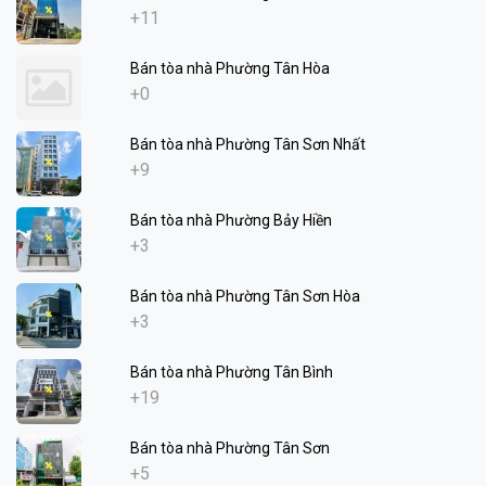
+11
Bán tòa nhà Phường Tân Hòa
+0
Bán tòa nhà Phường Tân Sơn Nhất
+9
Bán tòa nhà Phường Bảy Hiền
+3
Bán tòa nhà Phường Tân Sơn Hòa
+3
Bán tòa nhà Phường Tân Bình
+19
Bán tòa nhà Phường Tân Sơn
+5