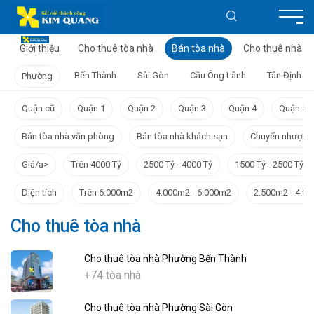
Giới thiệu
Cho thuê tòa nhà
Bán tòa nhà
Cho thuê nhà
Bến Thành
Sài Gòn
Cầu Ông Lãnh
Tân Định
Phường
Quận cũ
Quận 1
Quận 2
Quận 3
Quận 4
Quận 5
Bán tòa nhà văn phòng
Bán tòa nhà khách sạn
Chuyển nhượng
Giá/a>
Trên 4000 Tỷ
2500 Tỷ - 4000 Tỷ
1500 Tỷ - 2500 Tỷ
Diện tích
Trên 6.000m2
4.000m2 - 6.000m2
2.500m2 - 4.0
Cho thuê tòa nhà
Cho thuê tòa nhà Phường Bến Thành
+74 tòa nhà
Cho thuê tòa nhà Phường Sài Gòn