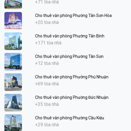
+71 tòa nhà
Cho thuê văn phòng Phường Tân Sơn Hòa
+20 tòa nhà
Cho thuê văn phòng Phường Tân Bình
+171 tòa nhà
Cho thuê văn phòng Phường Tân Sơn
+12 tòa nhà
Cho thuê văn phòng Phường Phú Nhuận
+69 tòa nhà
Cho thuê văn phòng Phường Đức Nhuận
+35 tòa nhà
Cho thuê văn phòng Phường Cầu Kiệu
+29 tòa nhà