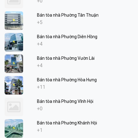
+0
Bán tòa nhà Phường Tân Thuận
+5
Bán tòa nhà Phường Diên Hồng
+4
Bán tòa nhà Phường Vườn Lài
+4
Bán tòa nhà Phường Hòa Hưng
+11
Bán tòa nhà Phường Vĩnh Hội
+0
Bán tòa nhà Phường Khánh Hội
+1