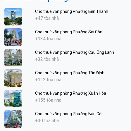
Cho thuê văn phòng Phường Bến Thành
+47 tòa nhà
Cho thuê văn phòng Phường Sài Gòn
+134 tòa nhà
Cho thuê văn phòng Phường Cầu Ông Lãnh
+32 tòa nhà
Cho thuê văn phòng Phường Tân Định
+112 tòa nhà
Cho thuê văn phòng Phường Xuân Hòa
+155 tòa nhà
Cho thuê văn phòng Phường Bàn Cờ
+30 tòa nhà