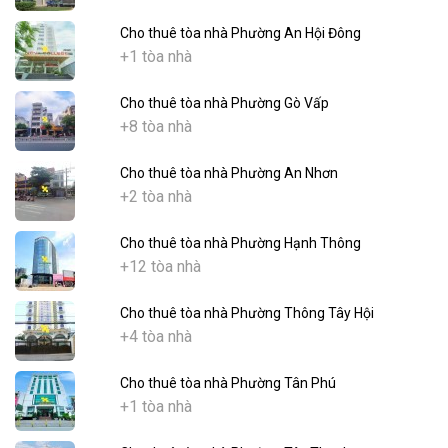
Cho thuê tòa nhà Phường An Hội Đông
+1 tòa nhà
Cho thuê tòa nhà Phường Gò Vấp
+8 tòa nhà
Cho thuê tòa nhà Phường An Nhơn
+2 tòa nhà
Cho thuê tòa nhà Phường Hạnh Thông
+12 tòa nhà
Cho thuê tòa nhà Phường Thông Tây Hội
+4 tòa nhà
Cho thuê tòa nhà Phường Tân Phú
+1 tòa nhà