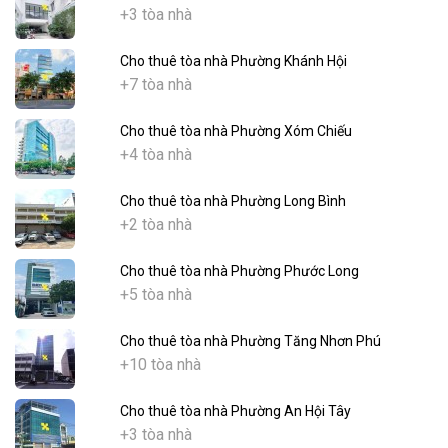
+3 tòa nhà
Cho thuê tòa nhà Phường Khánh Hội
+7 tòa nhà
Cho thuê tòa nhà Phường Xóm Chiếu
+4 tòa nhà
Cho thuê tòa nhà Phường Long Bình
+2 tòa nhà
Cho thuê tòa nhà Phường Phước Long
+5 tòa nhà
Cho thuê tòa nhà Phường Tăng Nhơn Phú
+10 tòa nhà
Cho thuê tòa nhà Phường An Hội Tây
+3 tòa nhà