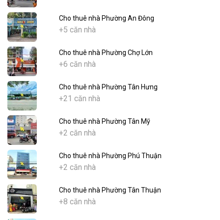
Cho thuê nhà Phường An Đông
+5 căn nhà
Cho thuê nhà Phường Chợ Lớn
+6 căn nhà
Cho thuê nhà Phường Tân Hưng
+21 căn nhà
Cho thuê nhà Phường Tân Mỹ
+2 căn nhà
Cho thuê nhà Phường Phú Thuận
+2 căn nhà
Cho thuê nhà Phường Tân Thuận
+8 căn nhà