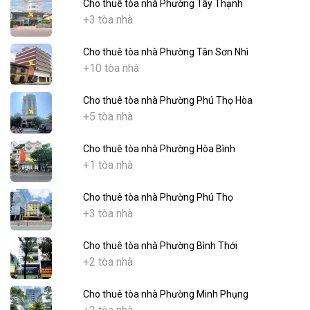
Cho thuê tòa nhà Phường Tây Thạnh
+3 tòa nhà
Cho thuê tòa nhà Phường Tân Sơn Nhì
+10 tòa nhà
Cho thuê tòa nhà Phường Phú Thọ Hòa
+5 tòa nhà
Cho thuê tòa nhà Phường Hòa Bình
+1 tòa nhà
Cho thuê tòa nhà Phường Phú Thọ
+3 tòa nhà
Cho thuê tòa nhà Phường Bình Thới
+2 tòa nhà
Cho thuê tòa nhà Phường Minh Phụng