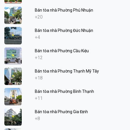
Bán tòa nhà Phường Phú Nhuận
+20
Bán tòa nhà Phường Đức Nhuận
+4
Bán tòa nhà Phường Cầu Kiệu
+12
Bán tòa nhà Phường Thạnh Mỹ Tây
+18
Bán tòa nhà Phường Bình Thạnh
+11
Bán tòa nhà Phường Gia Định
+8