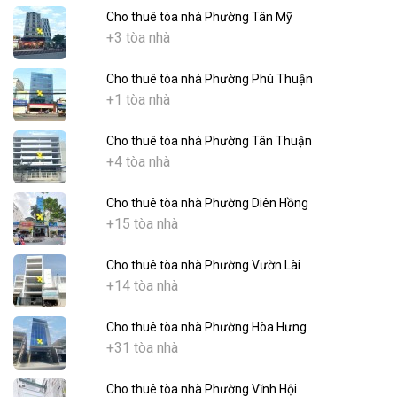
Cho thuê tòa nhà Phường Tân Mỹ
+3 tòa nhà
Cho thuê tòa nhà Phường Phú Thuận
+1 tòa nhà
Cho thuê tòa nhà Phường Tân Thuận
+4 tòa nhà
Cho thuê tòa nhà Phường Diên Hồng
+15 tòa nhà
Cho thuê tòa nhà Phường Vườn Lài
+14 tòa nhà
Cho thuê tòa nhà Phường Hòa Hưng
+31 tòa nhà
Cho thuê tòa nhà Phường Vĩnh Hội