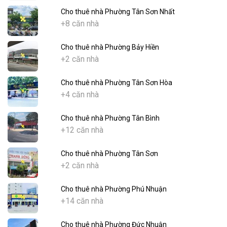
Cho thuê nhà Phường Tân Sơn Nhất
+8 căn nhà
Cho thuê nhà Phường Bảy Hiền
+2 căn nhà
Cho thuê nhà Phường Tân Sơn Hòa
+4 căn nhà
Cho thuê nhà Phường Tân Bình
+12 căn nhà
Cho thuê nhà Phường Tân Sơn
+2 căn nhà
Cho thuê nhà Phường Phú Nhuận
+14 căn nhà
Cho thuê nhà Phường Đức Nhuận