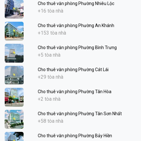
Cho thuê văn phòng Phường Nhiêu Lộc
+16 tòa nhà
Cho thuê văn phòng Phường An Khánh
+153 tòa nhà
Cho thuê văn phòng Phường Bình Trưng
+5 tòa nhà
Cho thuê văn phòng Phường Cát Lái
+29 tòa nhà
Cho thuê văn phòng Phường Tân Hòa
+2 tòa nhà
Cho thuê văn phòng Phường Tân Sơn Nhất
+58 tòa nhà
Cho thuê văn phòng Phường Bảy Hiền