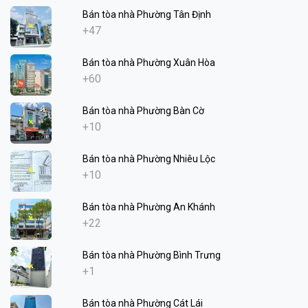
Bán tòa nhà Phường Tân Định
+47
Bán tòa nhà Phường Xuân Hòa
+60
Bán tòa nhà Phường Bàn Cờ
+10
Bán tòa nhà Phường Nhiêu Lộc
+10
Bán tòa nhà Phường An Khánh
+22
Bán tòa nhà Phường Bình Trưng
+1
Bán tòa nhà Phường Cát Lái