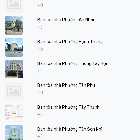
+0
Bán tòa nhà Phường An Nhơn
+3
Bán tòa nhà Phường Hạnh Thông
+6
Bán tòa nhà Phường Thông Tây Hội
+1
Bán tòa nhà Phường Tân Phú
+0
Bán tòa nhà Phường Tây Thạnh
+2
Bán tòa nhà Phường Tân Sơn Nhì
+3