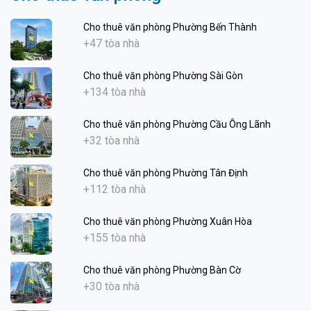
Cho thuê văn phòng Phường Bến Thành
+47 tòa nhà
Cho thuê văn phòng Phường Sài Gòn
+134 tòa nhà
Cho thuê văn phòng Phường Cầu Ông Lãnh
+32 tòa nhà
Cho thuê văn phòng Phường Tân Định
+112 tòa nhà
Cho thuê văn phòng Phường Xuân Hòa
+155 tòa nhà
Cho thuê văn phòng Phường Bàn Cờ
+30 tòa nhà