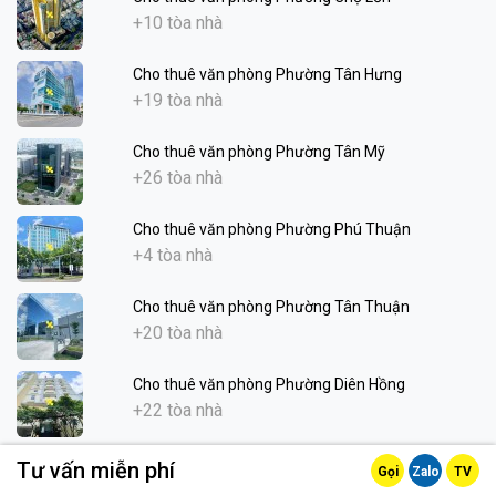
+10 tòa nhà
Cho thuê văn phòng Phường Tân Hưng
+19 tòa nhà
Cho thuê văn phòng Phường Tân Mỹ
+26 tòa nhà
Cho thuê văn phòng Phường Phú Thuận
+4 tòa nhà
Cho thuê văn phòng Phường Tân Thuận
+20 tòa nhà
Cho thuê văn phòng Phường Diên Hồng
+22 tòa nhà
Cho thuê văn phòng Phường Vườn Lài
Tư vấn miễn phí
Gọi
Zalo
TV
+7 tòa nhà