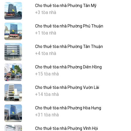
Cho thuê tòa nhà Phường Tân Mỹ
+3 tòa nhà
Cho thuê tòa nhà Phường Phú Thuận
+1 tòa nhà
Cho thuê tòa nhà Phường Tân Thuận
+4 tòa nhà
Cho thuê tòa nhà Phường Diên Hồng
+15 tòa nhà
Cho thuê tòa nhà Phường Vườn Lài
+14 tòa nhà
Cho thuê tòa nhà Phường Hòa Hưng
+31 tòa nhà
Cho thuê tòa nhà Phường Vĩnh Hội