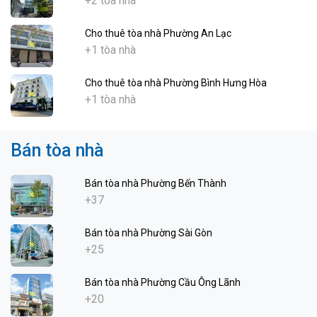
+2 tòa nhà
Cho thuê tòa nhà Phường An Lạc
+1 tòa nhà
Cho thuê tòa nhà Phường Bình Hưng Hòa
+1 tòa nhà
Bán tòa nhà
Bán tòa nhà Phường Bến Thành
+37
Bán tòa nhà Phường Sài Gòn
+25
Bán tòa nhà Phường Cầu Ông Lãnh
+20