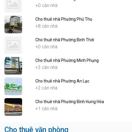
+0 căn nhà
Cho thuê nhà Phường Phú Thọ
+8 căn nhà
Cho thuê nhà Phường Bình Thới
+0 căn nhà
Cho thuê nhà Phường Minh Phụng
+3 căn nhà
Cho thuê nhà Phường An Lạc
+2 căn nhà
Cho thuê nhà Phường Bình Hưng Hòa
+1 căn nhà
Cho thuê văn phòng