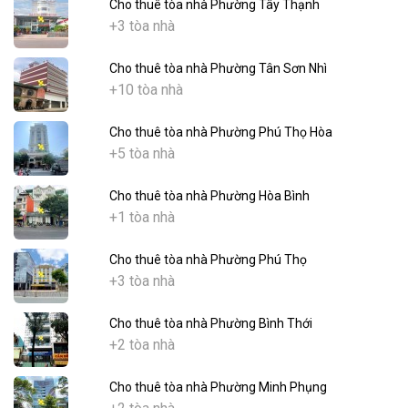
Cho thuê tòa nhà Phường Tây Thạnh
+3 tòa nhà
Cho thuê tòa nhà Phường Tân Sơn Nhì
+10 tòa nhà
Cho thuê tòa nhà Phường Phú Thọ Hòa
+5 tòa nhà
Cho thuê tòa nhà Phường Hòa Bình
+1 tòa nhà
Cho thuê tòa nhà Phường Phú Thọ
+3 tòa nhà
Cho thuê tòa nhà Phường Bình Thới
+2 tòa nhà
Cho thuê tòa nhà Phường Minh Phụng