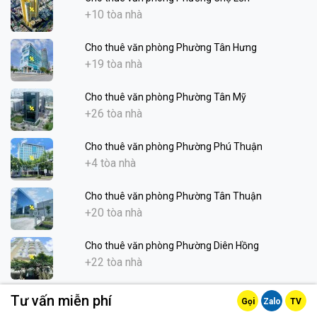
+10 tòa nhà
Cho thuê văn phòng Phường Tân Hưng
+19 tòa nhà
Cho thuê văn phòng Phường Tân Mỹ
+26 tòa nhà
Cho thuê văn phòng Phường Phú Thuận
+4 tòa nhà
Cho thuê văn phòng Phường Tân Thuận
+20 tòa nhà
Cho thuê văn phòng Phường Diên Hồng
+22 tòa nhà
Cho thuê văn phòng Phường Vườn Lài
Tư vấn miễn phí
Gọi
Zalo
TV
+7 tòa nhà