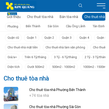
Giới thiệu
Cho thuê tòa nhà
Bán tòa nhà
Cho thuê nhà
Bến Thành
Sài Gòn
Cầu Ông Lãnh
Tân Định
Phường
Quận cũ
Quận 1
Quận 2
Quận 3
Quận 4
Quận 5
Cho thuê nhà mặt tiền
Cho thuê nhà làm văn phòng
Cho thuê nh
Giá/a>
Trên 6 Tỷ/tháng
3 Tỷ - 6 Tỷ/tháng
2 Tỷ - 3 Tỷ/tháng
Diện tích
Dưới 500m2
500m2 - 1000m2
1000m2 - 1500m2
Cho thuê tòa nhà
Cho thuê tòa nhà Phường Bến Thành
+74 tòa nhà
Cho thuê tòa nhà Phường Sài Gòn