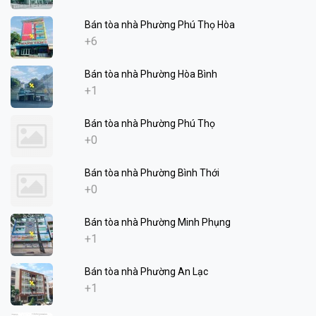
Bán tòa nhà Phường Phú Thọ Hòa
+6
Bán tòa nhà Phường Hòa Bình
+1
Bán tòa nhà Phường Phú Thọ
+0
Bán tòa nhà Phường Bình Thới
+0
Bán tòa nhà Phường Minh Phụng
+1
Bán tòa nhà Phường An Lạc
+1