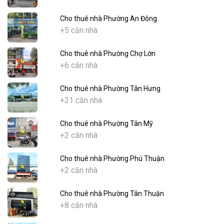
Cho thuê nhà Phường An Đông
+5 căn nhà
Cho thuê nhà Phường Chợ Lớn
+6 căn nhà
Cho thuê nhà Phường Tân Hưng
+21 căn nhà
Cho thuê nhà Phường Tân Mỹ
+2 căn nhà
Cho thuê nhà Phường Phú Thuận
+2 căn nhà
Cho thuê nhà Phường Tân Thuận
+8 căn nhà