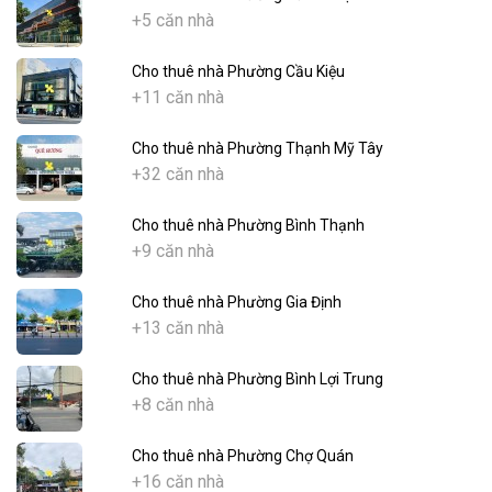
+5 căn nhà
Cho thuê nhà Phường Cầu Kiệu
+11 căn nhà
Cho thuê nhà Phường Thạnh Mỹ Tây
+32 căn nhà
Cho thuê nhà Phường Bình Thạnh
+9 căn nhà
Cho thuê nhà Phường Gia Định
+13 căn nhà
Cho thuê nhà Phường Bình Lợi Trung
+8 căn nhà
Cho thuê nhà Phường Chợ Quán
+16 căn nhà