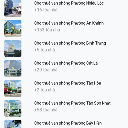
Cho thuê văn phòng Phường Nhiêu Lộc
+16 tòa nhà
Cho thuê văn phòng Phường An Khánh
+153 tòa nhà
Cho thuê văn phòng Phường Bình Trưng
+5 tòa nhà
Cho thuê văn phòng Phường Cát Lái
+29 tòa nhà
Cho thuê văn phòng Phường Tân Hòa
+2 tòa nhà
Cho thuê văn phòng Phường Tân Sơn Nhất
+58 tòa nhà
Cho thuê văn phòng Phường Bảy Hiền