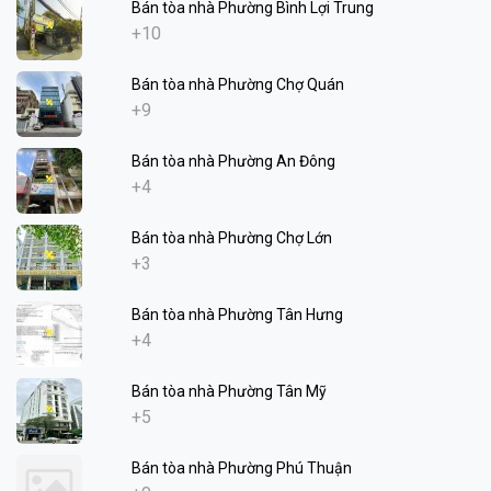
Bán tòa nhà Phường Bình Lợi Trung
+10
Bán tòa nhà Phường Chợ Quán
+9
Bán tòa nhà Phường An Đông
+4
Bán tòa nhà Phường Chợ Lớn
+3
Bán tòa nhà Phường Tân Hưng
+4
Bán tòa nhà Phường Tân Mỹ
+5
Bán tòa nhà Phường Phú Thuận