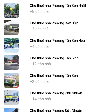
Cho thuê nhà Phường Tân Sơn Nhất
+8 căn nhà
Cho thuê nhà Phường Bảy Hiền
+2 căn nhà
Cho thuê nhà Phường Tân Sơn Hòa
+4 căn nhà
Cho thuê nhà Phường Tân Bình
+12 căn nhà
Cho thuê nhà Phường Tân Sơn
+2 căn nhà
Cho thuê nhà Phường Phú Nhuận
+14 căn nhà
Cho thuê nhà Phường Đức Nhuận