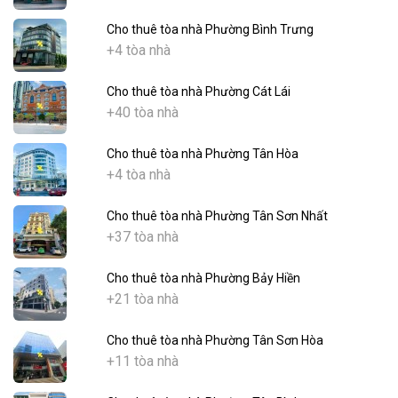
Cho thuê tòa nhà Phường Bình Trưng
+4 tòa nhà
Cho thuê tòa nhà Phường Cát Lái
+40 tòa nhà
Cho thuê tòa nhà Phường Tân Hòa
+4 tòa nhà
Cho thuê tòa nhà Phường Tân Sơn Nhất
+37 tòa nhà
Cho thuê tòa nhà Phường Bảy Hiền
+21 tòa nhà
Cho thuê tòa nhà Phường Tân Sơn Hòa
+11 tòa nhà