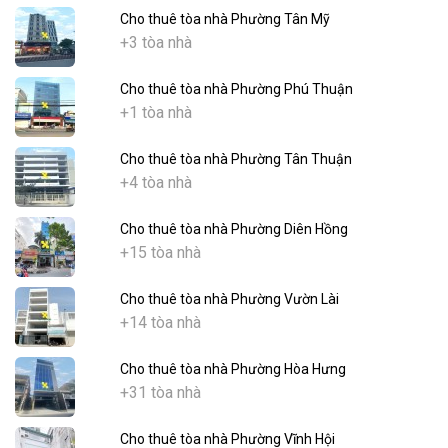
Cho thuê tòa nhà Phường Tân Mỹ
+3 tòa nhà
Cho thuê tòa nhà Phường Phú Thuận
+1 tòa nhà
Cho thuê tòa nhà Phường Tân Thuận
+4 tòa nhà
Cho thuê tòa nhà Phường Diên Hồng
+15 tòa nhà
Cho thuê tòa nhà Phường Vườn Lài
+14 tòa nhà
Cho thuê tòa nhà Phường Hòa Hưng
+31 tòa nhà
Cho thuê tòa nhà Phường Vĩnh Hội