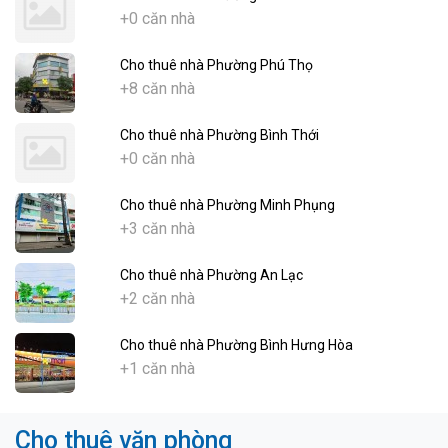
+0 căn nhà
Cho thuê nhà Phường Phú Thọ
+8 căn nhà
Cho thuê nhà Phường Bình Thới
+0 căn nhà
Cho thuê nhà Phường Minh Phụng
+3 căn nhà
Cho thuê nhà Phường An Lạc
+2 căn nhà
Cho thuê nhà Phường Bình Hưng Hòa
+1 căn nhà
Cho thuê văn phòng