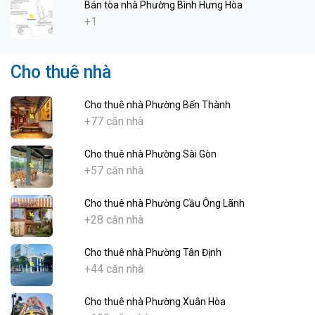
Bán tòa nhà Phường Bình Hưng Hòa
+1
Cho thuê nhà
Cho thuê nhà Phường Bến Thành
+77 căn nhà
Cho thuê nhà Phường Sài Gòn
+57 căn nhà
Cho thuê nhà Phường Cầu Ông Lãnh
+28 căn nhà
Cho thuê nhà Phường Tân Định
+44 căn nhà
Cho thuê nhà Phường Xuân Hòa