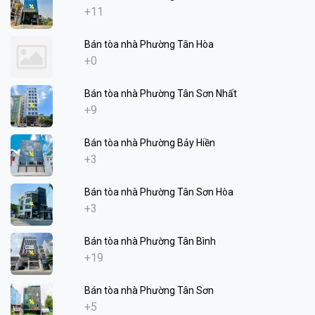
+11
Bán tòa nhà Phường Tân Hòa
+0
Bán tòa nhà Phường Tân Sơn Nhất
+9
Bán tòa nhà Phường Bảy Hiền
+3
Bán tòa nhà Phường Tân Sơn Hòa
+3
Bán tòa nhà Phường Tân Bình
+19
Bán tòa nhà Phường Tân Sơn
+5