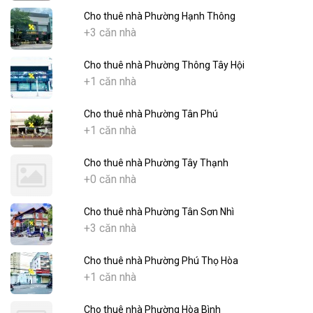
Cho thuê nhà Phường Hạnh Thông
+3 căn nhà
Cho thuê nhà Phường Thông Tây Hội
+1 căn nhà
Cho thuê nhà Phường Tân Phú
+1 căn nhà
Cho thuê nhà Phường Tây Thạnh
+0 căn nhà
Cho thuê nhà Phường Tân Sơn Nhì
+3 căn nhà
Cho thuê nhà Phường Phú Thọ Hòa
+1 căn nhà
Cho thuê nhà Phường Hòa Bình