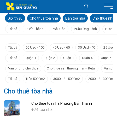
Giới thiệu
Cho thuê tòa nhà
Bán tòa nhà
Cho thuê nhà
Tất cả
P.Bến Thành
P.Sài Gòn
P.Cầu Ông Lãnh
P.Tân Đ
Tất cả
60 Usd - 100
40 Usd - 60
30 Usd - 40
25 Usd -
Tất cả
Quận 1
Quận 2
Quận 3
Quận 4
Quận 5
Văn phòng cho thuê
Cho thuê sàn thương mại – Retal
Văn phò
Tất cả
Trên 5000m2
3000m2 - 5000m2
2000m2 - 3000m2
Cho thuê tòa nhà
Cho thuê tòa nhà Phường Bến Thành
+74 tòa nhà